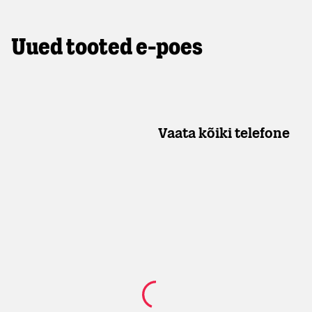
Uued tooted e-poes
Vaata kõiki telefone