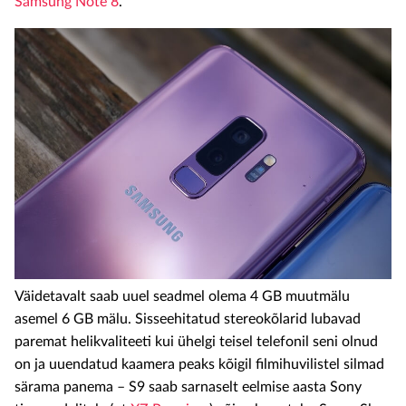
Samsung Note 8
.
Väidetavalt saab uuel seadmel olema 4 GB muutmälu
asemel 6 GB mälu. Sisseehitatud stereokõlarid lubavad
paremat helikvaliteeti kui ühelgi teisel telefonil seni olnud
on ja uuendatud kaamera peaks kõigil filmihuvilistel silmad
särama panema – S9 saab sarnaselt eelmise aasta Sony