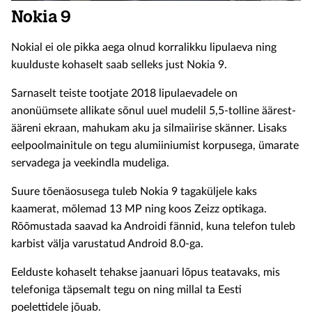
Nokia 9
Nokial ei ole pikka aega olnud korralikku lipulaeva ning
kuulduste kohaselt saab selleks just Nokia 9.
Sarnaselt teiste tootjate 2018 lipulaevadele on
anonüümsete allikate sõnul uuel mudelil 5,5-tolline äärest-
ääreni ekraan, mahukam aku ja silmaiirise skänner. Lisaks
eelpoolmainitule on tegu alumiiniumist korpusega, ümarate
servadega ja veekindla mudeliga.
Suure tõenäosusega tuleb Nokia 9 tagaküljele kaks
kaamerat, mõlemad 13 MP ning koos Zeizz optikaga.
Rõõmustada saavad ka Androidi fännid, kuna telefon tuleb
karbist välja varustatud Android 8.0-ga.
Eelduste kohaselt tehakse jaanuari lõpus teatavaks, mis
telefoniga täpsemalt tegu on ning millal ta Eesti
poelettidele jõuab.