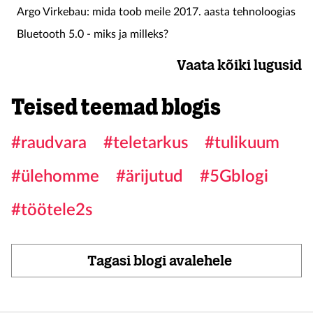
Argo Virkebau: mida toob meile 2017. aasta tehnoloogias
Bluetooth 5.0 - miks ja milleks?
Vaata kõiki lugusid
Teised teemad blogis
#raudvara
#teletarkus
#tulikuum
#ülehomme
#ärijutud
#5Gblogi
#töötele2s
Tagasi blogi avalehele