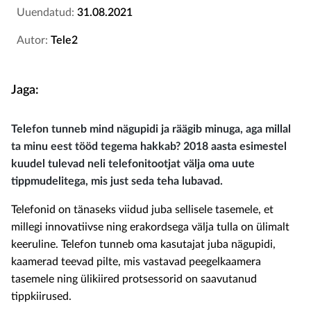
Uuendatud:
31.08.2021
Autor:
Tele2
Jaga:
Telefon tunneb mind nägupidi ja räägib minuga, aga millal
ta minu eest tööd tegema hakkab? 2018 aasta esimestel
kuudel tulevad neli telefonitootjat välja oma uute
tippmudelitega, mis just seda teha lubavad.
Telefonid on tänaseks viidud juba sellisele tasemele, et
millegi innovatiivse ning erakordsega välja tulla on ülimalt
keeruline. Telefon tunneb oma kasutajat juba nägupidi,
kaamerad teevad pilte, mis vastavad peegelkaamera
tasemele ning ülikiired protsessorid on saavutanud
tippkiirused.