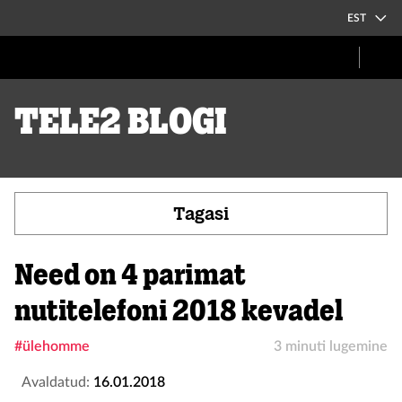
EST
Tele2 blogi
Tagasi
Need on 4 parimat
nutitelefoni 2018 kevadel
#ülehomme
3 minuti lugemine
Avaldatud:
16.01.2018