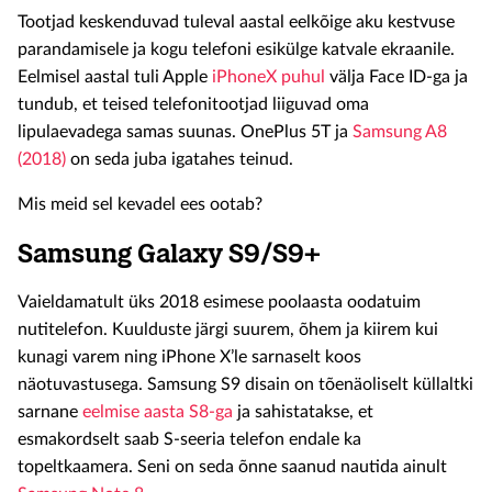
Tootjad keskenduvad tuleval aastal eelkõige aku kestvuse
parandamisele ja kogu telefoni esikülge katvale ekraanile.
Eelmisel aastal tuli Apple
iPhoneX puhul
välja Face ID-ga ja
tundub, et teised telefonitootjad liiguvad oma
lipulaevadega samas suunas. OnePlus 5T ja
Samsung A8
(2018)
on seda juba igatahes teinud.
Mis meid sel kevadel ees ootab?
Samsung Galaxy S9/S9+
Vaieldamatult üks 2018 esimese poolaasta oodatuim
nutitelefon. Kuulduste järgi suurem, õhem ja kiirem kui
kunagi varem ning iPhone X’le sarnaselt koos
näotuvastusega. Samsung S9 disain on tõenäoliselt küllaltki
sarnane
eelmise aasta S8-ga
ja sahistatakse, et
esmakordselt saab S-seeria telefon endale ka
topeltkaamera. Seni on seda õnne saanud nautida ainult