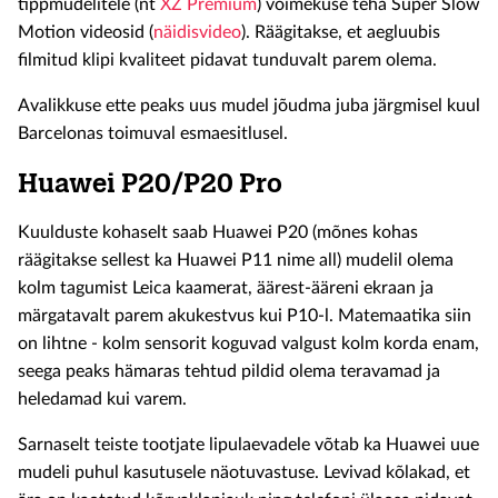
tippmudelitele (nt
XZ Premium
) võimekuse teha Super Slow
Motion videosid (
näidisvideo
). Räägitakse, et aegluubis
filmitud klipi kvaliteet pidavat tunduvalt parem olema.
Avalikkuse ette peaks uus mudel jõudma juba järgmisel kuul
Barcelonas toimuval esmaesitlusel.
Huawei P20/P20 Pro
Kuulduste kohaselt saab Huawei P20 (mõnes kohas
räägitakse sellest ka Huawei P11 nime all) mudelil olema
kolm tagumist Leica kaamerat, äärest-ääreni ekraan ja
märgatavalt parem akukestvus kui P10-l. Matemaatika siin
on lihtne - kolm sensorit koguvad valgust kolm korda enam,
seega peaks hämaras tehtud pildid olema teravamad ja
heledamad kui varem.
Sarnaselt teiste tootjate lipulaevadele võtab ka Huawei uue
mudeli puhul kasutusele näotuvastuse. Levivad kõlakad, et