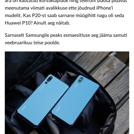
ära on kaotatud kõrvaklapiauk ning telefoni ülaosa pidavat
meenutama viimati avalikkuse ette jõudnud iPhone’i
mudelit. Kas P20-st saab sarnane müügihitt nagu oli seda
Huawei P10? Ainult aeg näitab.
Sarnaselt Samsungile peaks esmaesitluse aeg jääma samuti
veebruarikuu teise poolde.