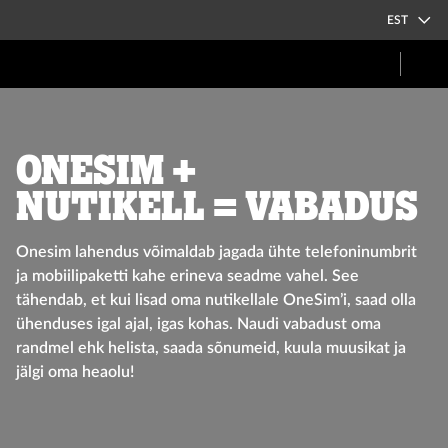
EST
Onesim +
NUTIKELL
= vabadus
Onesim
lahendus võimaldab jagada ühte telefoninumbrit
ja mobiilipaketti
kahe erineva seadme vahel.
See
tähendab, et kui lisad oma nutikellale
OneSim’i
, saad olla
ühenduses igal ajal, igas kohas.
Naudi vabadust oma
randmel ehk h
elista, saada sõnumeid, kuula muusikat ja
jälgi oma heaolu
!