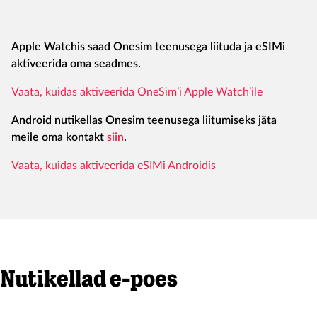
Apple
Watchis
saad
Onesim
teenuseg
a
liituda
ja
eSIMi
aktiveerida
oma seadmes
.
Vaata, kuidas aktiveerida
OneSim’i
Apple
Watch’ile
Android nutikellas
Onesim
teenusega liitumiseks jäta
meile oma kontakt
siin
.
Vaata, kuidas aktiveerida
eSIMi
Androidis
Nutikellad e-poes