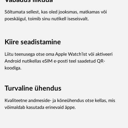
Vabadus liikuda
Sõltumata sellest, kas oled jooksmas, matkamas või
poeskäigul, toimib sinu nutikell iseseisvalt.
Kiire seadistamine
Liitu teenusega otse oma Apple Watch’ist või aktiveeri
Android nutikellas eSIM e-posti teel saadetud QR-
koodiga.
Turvaline ühendus
Kvaliteetne andmeside- ja kõneühendus otse kellas, mis
võimaldab kasutada erinevaid äppe.