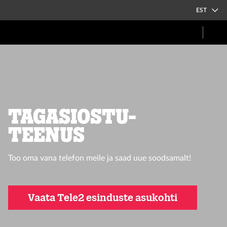
EST
TAGASIOSTU-
TEENUS
Too oma vana telefon meile ja saad uue soodsamalt!
Vaata Tele2 esinduste asukohti