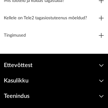
Mis tooteid ja kuidas tagastada?
Kellele on Tele2 tagasiostuteenus mõeldud?
Tingimused
Ettevõttest
Kasulikku
Teenindus