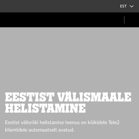
EST
Eestist Välismaale
helistamine
Eestist välisriiki helistamise teenus on kõikidele Tele2
klientidele automaatselt avatud.