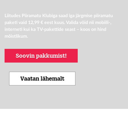
Liitudes Piiramatu Klubiga saad iga järgmise piiramatu
paketi vaid 12,99 € eest kuus. Valida võid nii mobiili-,
interneti kui ka TV-pakettide seast – koos on hind
mõistlikum.
Soovin pakkumist!
Vaatan lähemalt