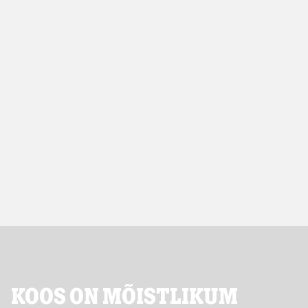
kuus
Vaata soodustuste infot
Vaata lähemalt
Lisa ostukorvi
Vaata ja võrdle kõiki pakette
KOOS ON MÕISTLIKUM