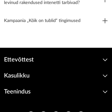
levinud rakendused intenetti tarbivad?
Kampaania „Kõik on tublid“ tingimused
Ettevõttest
Kasulikku
Teenindus