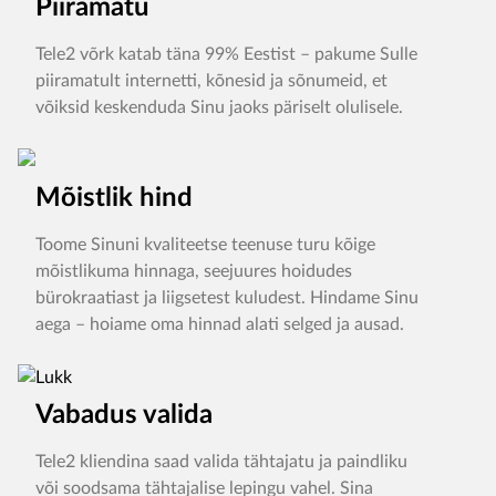
Piiramatu
Tele2 võrk katab täna 99% Eestist – pakume Sulle
piiramatult internetti, kõnesid ja sõnumeid, et
võiksid keskenduda Sinu jaoks päriselt olulisele.
Mõistlik hind
Toome Sinuni kvaliteetse teenuse turu kõige
mõistlikuma hinnaga, seejuures hoidudes
bürokraatiast ja liigsetest kuludest. Hindame Sinu
aega – hoiame oma hinnad alati selged ja ausad.
Vabadus valida
Tele2 kliendina saad valida tähtajatu ja paindliku
või soodsama tähtajalise lepingu vahel. Sina