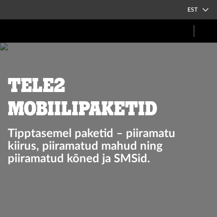
EST
Tele2
mobiilipaketid
Tipptasemel paketid – piiramatu
kiirus, piiramatud mahud ning
piiramatud kõned ja SMSid.