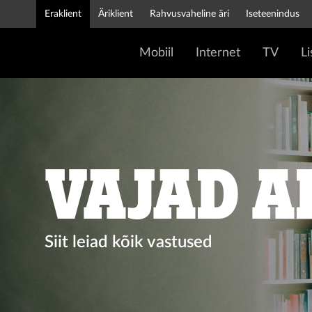
Eraklient
Äriklient
Rahvusvaheline äri
Iseteenindus
Mobiil
Internet
TV
L
Vajad a
Siit leiad kõik vastused