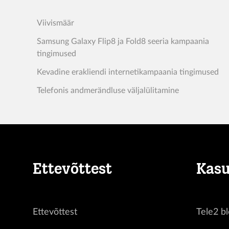
Viivismäär
Samsung Galaxy Flip8 ja Fold8 seeria kampaania
tingimused
Kevadine erakliendi internetikampaania tingimused
Telefonis andmerändluse väljalülitamine
Ettevõttest
Kasu
Ettevõttest
Tele2 bl