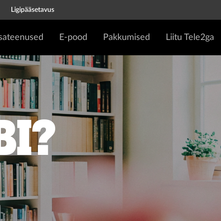
Ligipääsetavus
isateenused
E-pood
Pakkumised
Liitu Tele2ga
bi?