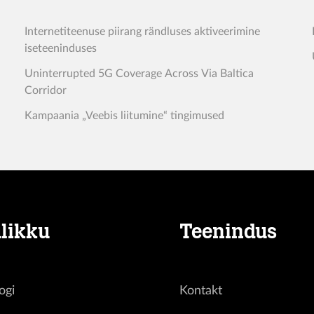
Internetiteenuse piirang rändluses aktiveerimine
iseteeninduses
Uninterrupted 5G Coverage Across Via Baltica
Corridor
Kampaania „Veebis liitumine“ tingimused
likku
Teenindus
ogi
Kontakt