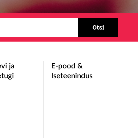
Otsi
vi ja
E-pood &
tugi
Iseteenindus