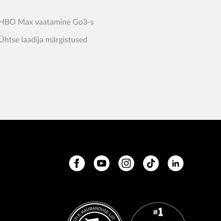
HBO Max vaatamine Go3-s
Ühtse laadija märgistused