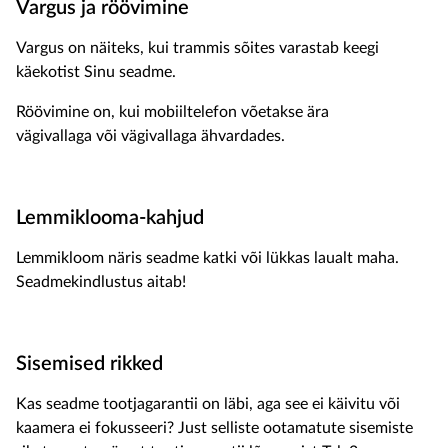
Vargus ja röövimine
Vargus on näiteks, kui trammis sõites varastab keegi
käekotist Sinu seadme.
Röövimine on, kui mobiiltelefon võetakse ära
vägivallaga või vägivallaga ähvardades.
Lemmiklooma-kahjud
Lemmikloom näris seadme katki või lükkas laualt maha.
Seadmekindlustus aitab!
Sisemised rikked
Kas seadme tootjagarantii on läbi, aga see ei käivitu või
kaamera ei fokusseeri? Just selliste ootamatute sisemiste