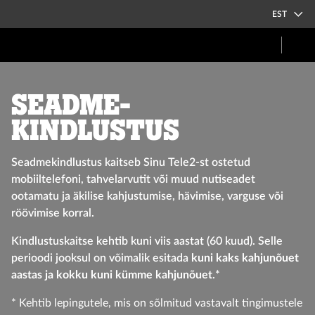
EST
SEADME-
KINDLUSTUS
Seadmekindlustus kaitseb Sinu Tele2-st ostetud
mobiiltelefoni, tahvelarvutit või muud nutiseadet
ootamatu ja äkilise kahjustumise, hävimise, varguse või
röövimise korral.
Kindlustuskaitse kehtib kuni viis aastat (60 kuud). Selle
perioodi jooksul on võimalik esitada
kuni kaks kahjunõuet
aastas ja kokku kuni kümme kahjunõuet
.*
* Kehtib lepingutele, mis on sõlmitud vastavalt tingimustele