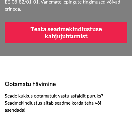
EE-08-82/01-01. Vanemate lepingute tingimused võivad
erineda.
Teata seadmekindlustuse
kahjujuhtumist
Ootamatu hävimine
Seade kukkus ootamatult vastu asfaldit puruks?
Seadmekindlustus aitab seadme korda teha või
asendada!