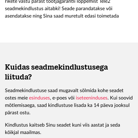
rikete vastu pärast tootjagarantii lõppemist Tele2
seadmekindlustus aitabki! Seade parandatakse või
asendatakse ning Sina saad muretult edasi toimetada
Kuidas seadmekindlustusega
liituda?
Seadmekindlustuse saad mugavalt sõlmida kohe seadet
ostes meie
esinduses
, e-poes või
iseteeninduses
. Kui soovid
mõtlemisaega, saad kindlustuse lisada ka 14 päeva jooksul
pärast ostu.
Kindlustus kaitseb Sinu seadet kuni viis aastat ja seda
kõikjal maailmas.