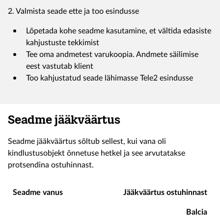
2. Valmista seade ette ja too esindusse
Lõpetada kohe seadme kasutamine, et vältida edasiste
kahjustuste tekkimist
Tee oma andmetest varukoopia. Andmete säilimise
eest vastutab klient
Too kahjustatud seade lähimasse Tele2 esindusse
Seadme jääkväärtus
Seadme jääkväärtus sõltub sellest, kui vana oli
kindlustusobjekt õnnetuse hetkel ja see arvutatakse
protsendina ostuhinnast.
Seadme vanus
Jääkväärtus ostuhinnast
Balcia