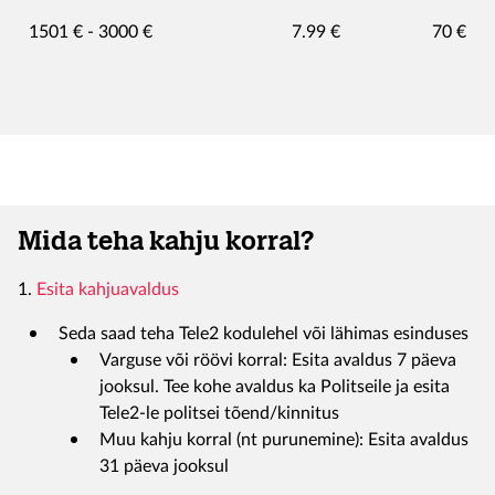
1501 € - 3000 €​
7.99 €​
70 €​
Mida teha kahju korral?
1.
Esita kahjuavaldus
Seda saad teha Tele2 kodulehel või lähimas esinduses
Varguse või röövi korral: Esita avaldus 7 päeva
jooksul. Tee kohe avaldus ka Politseile ja esita
Tele2-le politsei tõend/kinnitus
Muu kahju korral (nt purunemine): Esita avaldus
31 päeva jooksul