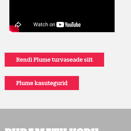
Rendi Plume turvaseade siit
Plume kasutegurid