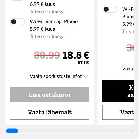
6.99 €
kuus
Wi-Fi r
Tutvu seadmega
Plume
Wi-Fi laiendaja Plume
5.99 €
5.99 €
kuus
Tutvu 
Tutvu seadmega
30
Soodushind
30.99
18.5 €
kuus
Vaata s
Vaata soodustuste infot
Kon
Lisa ostukorvi
saa
Vaata lähemalt
Vaata 