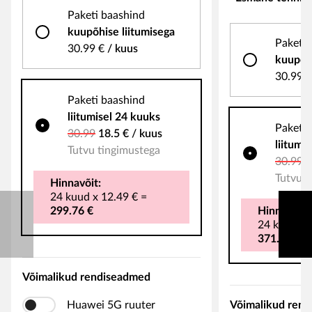
Paketi baashind
kuupõhise liitumisega
Paketi 
30.99 €
/
kuus
kuupõhi
30.99 €
Paketi baashind
liitumisel 24 kuuks
Paketi 
Soodushind
30.99
18.5 €
/
kuus
liitumi
Tutvu tingimustega
S
30.99
1
Tutvu t
Hinnavõit:
24
kuud
x
12.49
€
=
299.76
€
Hinnavõit:
24
kuud
x
371.76
€
Võimalikud rendiseadmed
Huawei 5G ruuter
Võimalikud ren