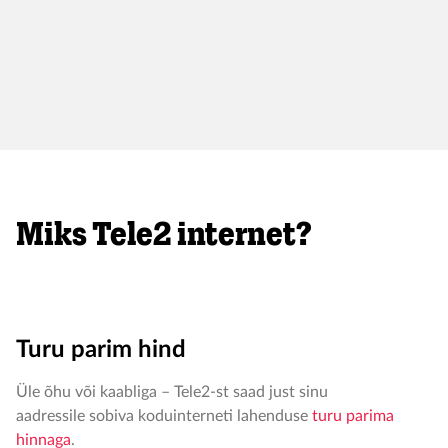
Vaata ja võrdle kõiki pakette
Miks Tele2 internet?
Turu parim hind
Üle õhu või kaabliga – Tele2-st saad just sinu
aadressile sobiva koduinterneti lahenduse
turu parima
hinnaga
.