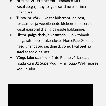
Nutikas Wi-Fi süsteem
– kohaneb Sinu
kasutusega ja tagab igale seadmele parima
ühenduse.
Turvaline võrk
– kaitse küberohtude eest,
reklaamide ja veebilehtede blokeerimine, eraldi
kasutajaprofiilid ja ligipääsude haldamine.
Lihtne paigaldada ja kasutada
– kõik toimub
mugavalt mobiilirakenduses HomePass®, kust
näed ühendatud seadmeid, võrgu kvaliteeti ja
saad seadeid hallata.
Võrgu laiendamine
– ühte Plume võrku saab
lisada kuni 32 SuperPod-i – nii jõuab Wi-Fi igasse
kodu nurka.