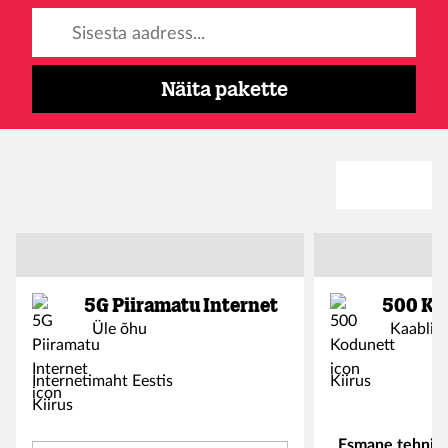
Sisesta aadress...
Näita pakette
5G Piiramatu Internet
500 Ko
Üle õhu
Kaablig
Internetimaht Eestis
Kiirus
Kiirus
Esmane tehniku 