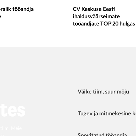
ralik tööandja
CV Keskuse Eesti
e
ihaldusväärseimate
tööandjate TOP 20 hulgas
Väike tiim, suur mõju
tes
Tugev ja mitmekesine ko
 tiim. Meie
Soovitatud tööandja
 ja