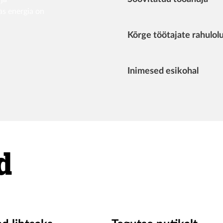
as energia on
Kõrge töötajate rahulol
Inimesed esikohal
d