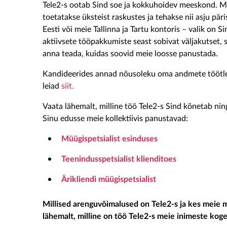
Tele2-s ootab Sind soe ja kokkuhoidev meeskond. Mei
toetatakse üksteist raskustes ja tehakse nii asju päri
Eesti või meie Tallinna ja Tartu kontoris – valik on Si
aktiivsete tööpakkumiste seast sobivat väljakutset, s
anna teada, kuidas soovid meie loosse panustada.
Kandideerides annad nõusoleku oma andmete töötl
leiad
siit.
Vaata lähemalt, milline töö Tele2-s Sind kõnetab nin
Sinu edusse meie kollektiivis panustavad:
Müügispetsialist esinduses
Teenindusspetsialist klienditoes
Ärikliendi müügispetsialist
Millised arenguvõimalused on Tele2-s ja kes meie
lähemalt, milline on töö Tele2-s meie inimeste kog