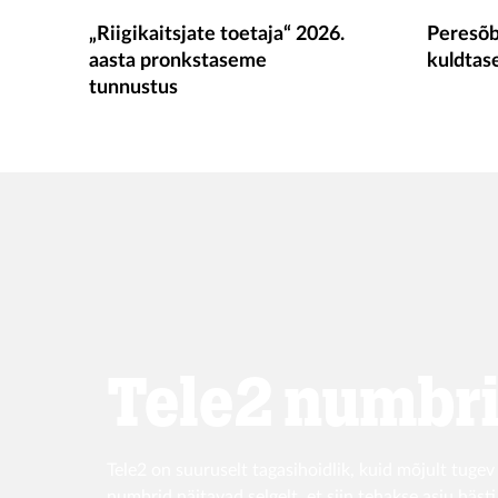
„Riigikaitsjate toetaja“ 2026.
Peresõb
aasta pronkstaseme
kuldtas
tunnustus
Tele2 numbri
Tele2 on suuruselt tagasihoidlik, kuid mõjult tugev
numbrid näitavad selgelt, et siin tehakse asju hästi