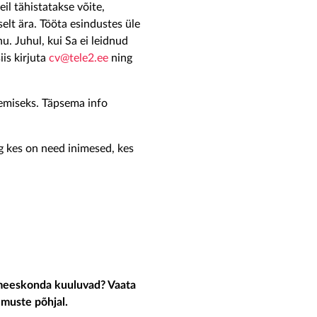
l tähistatakse võite,
selt ära. Tööta esindustes üle
nu. Juhul, kui Sa ei leidnud
iis kirjuta
cv@tele2.ee
ning
emiseks. Täpsema info
g kes on need inimesed, kes
 meeskonda kuuluvad? Vaata
emuste põhjal.