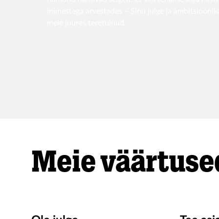
inimestega arvestades – Sinu julge ja ambitsioonik
meie juures teretulnud.
Meie väärtuse