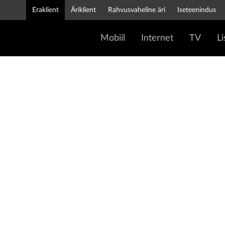
Eraklient
Äriklient
Rahvusvaheline äri
Iseteenindus
Mobiil
Internet
TV
L
Töötam
Tele2-S
Tele2 ei ole lihtsalt töökoht. See on koht, 
julged ideed tegudeks pöörata. Kui tahad pär