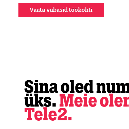
Vaata vabasid töökohti
Sina oled nu
üks.
Meie ol
Tele2.