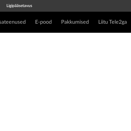
Ligipääsetavus
isateenused
E-pood
Pakkumised
Liitu Tele2ga
ine
kus on ruumi ambitsioonile, loovusele ja arengule. K
iselt midagi ära teha, oled õiges kohas – tere tulem