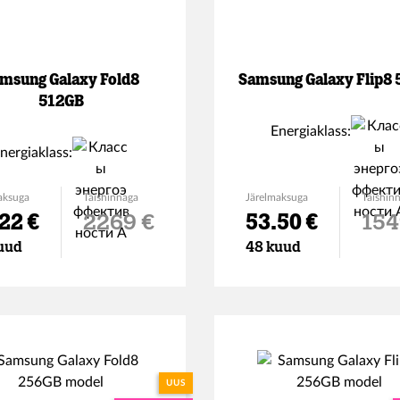
msung Galaxy Fold8
Samsung Galaxy Flip8
512GB
Energiaklass:
nergiaklass:
aksuga
Täishinnaga
Järelmaksuga
Täishin
22 €
2269 €
53.50 €
154
uud
48 kuud
UUS