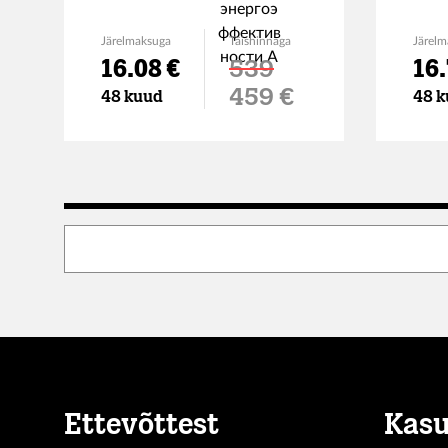
Järelmaksuga
Täishinnaga
Järelm
16.08 €
539
16.
Soodushind
459 €
48 kuud
48 k
Ettevõttest
Kasu