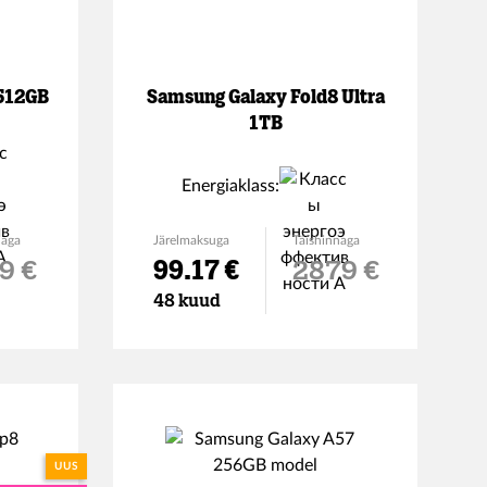
 512GB
Samsung Galaxy Fold8 Ultra
1TB
Energiaklass:
naga
Järelmaksuga
Täishinnaga
9 €
99.17 €
2879 €
48 kuud
UUS