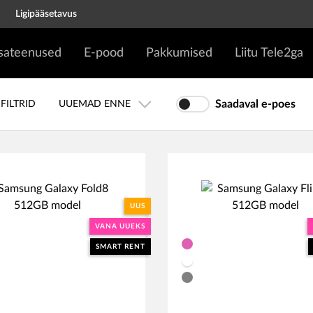
Ligipääsetavus
isateenused
E-pood
Pakkumised
Liitu Tele2ga
Saadaval e-poes
FILTRID
UUEMAD ENNE
UUS
VANA UUEKS
SMART RENT