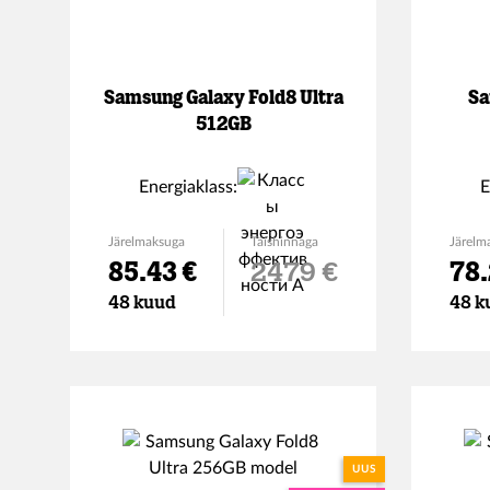
Samsung Galaxy Fold8 Ultra
Sa
512GB
Energiaklass:
E
Järelmaksuga
Täishinnaga
Järelm
85.43 €
2479 €
78.
48 kuud
48 k
UUS