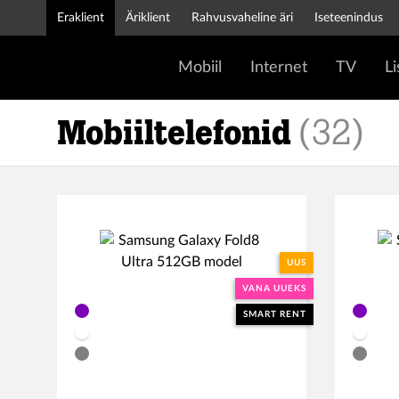
Eraklient
Äriklient
Rahvusvaheline äri
Iseteenindus
Mobiil
Internet
TV
L
Mobiiltelefonid
(
32
)
UUS
VANA UUEKS
SMART RENT