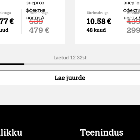
aksuga
Täishinnaga
Järelmaksuga
Täishin
77 €
539
10.58 €
43
Soodushind
Soo
479 €
299
uud
48 kuud
Laetud 12 32st
Lae juurde
likku
Teenindus