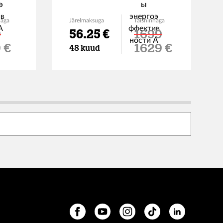
naga
Järelmaksuga
Täishinnaga
9
56.25 €
1699
dushind
Soodushind
 €
1629 €
48 kuud