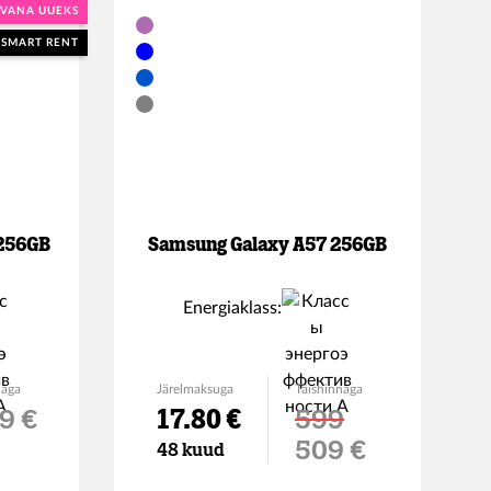
VANA UUEKS
SMART RENT
 256GB
Samsung Galaxy A57 256GB
Energiaklass:
naga
Järelmaksuga
Täishinnaga
9 €
17.80 €
599
Soodushind
509 €
48 kuud