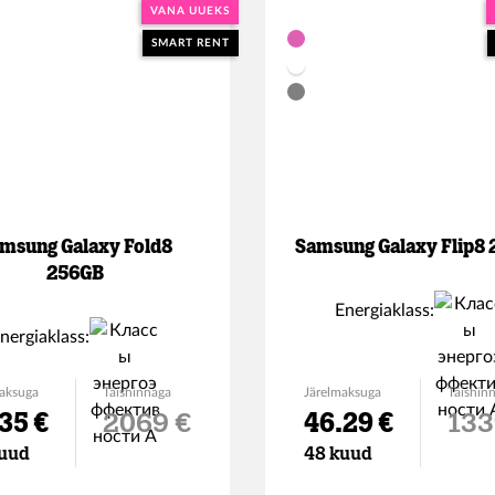
VANA UUEKS
SMART RENT
msung Galaxy Fold8
Samsung Galaxy Flip8
256GB
Energiaklass:
nergiaklass:
aksuga
Täishinnaga
Järelmaksuga
Täishin
35 €
2069 €
46.29 €
133
uud
48 kuud