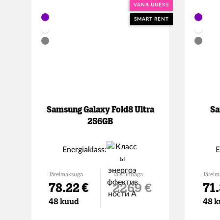
VANA UUEKS
SMART RENT
Samsung Galaxy Fold8 Ultra
Sa
256GB
Energiaklass:
E
Järelmaksuga
Täishinnaga
Järelm
78.22 €
2269 €
71.
48 kuud
48 k