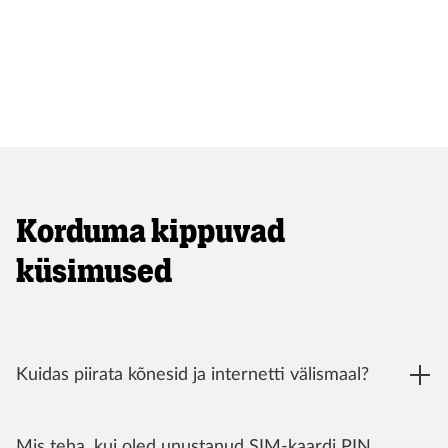
Korduma kippuvad
küsimused
Kuidas piirata kõnesid ja internetti välismaal?
Mis teha, kui oled unustanud SIM-kaardi PIN