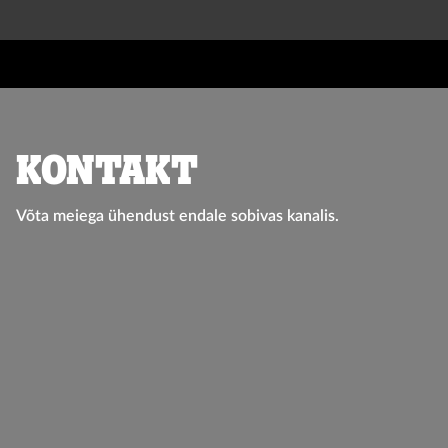
Kontakt
Võta meiega ühendust endale sobivas kanalis.