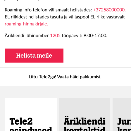
Roaming info telefon välismaalt helistades:
+37258000000
.
EL riikidest helistades tasuta ja väljaspool EL riike vastavalt
roaming-hinnakirjale.
Ärikliendi lühinumber
1205
tööpäeviti 9:00-17:00.
Helista meile
Liitu Tele2ga! Vaata häid pakkumisi.
Tele2
Ärikliendi
Jur
esindused
kontaktid
ko