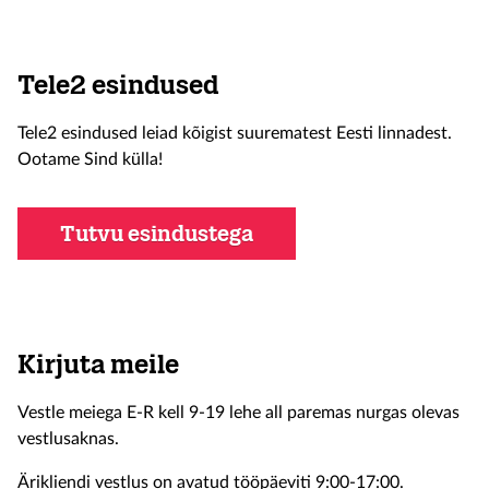
Tele2 esindused
Tele2 esindused leiad kõigist suurematest Eesti linnadest.
Ootame Sind külla!
Tutvu esindustega
Kirjuta meile
Vestle meiega E-R kell 9-19 lehe all paremas nurgas olevas
vestlusaknas.
Ärikliendi vestlus on avatud tööpäeviti 9:00-17:00.