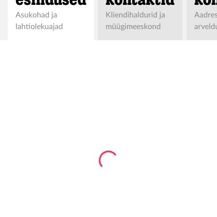
Asukohad ja
Kliendihaldurid ja
Aadres
lahtiolekuajad
müügimeeskond
arveld