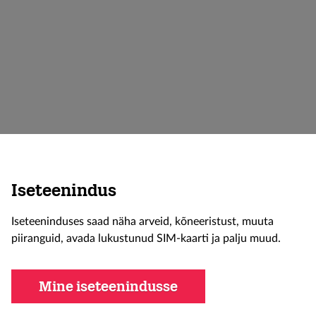
Iseteenindus
Iseteeninduses saad näha arveid, kõneeristust, muuta
piiranguid, avada lukustunud SIM-kaarti ja palju muud.
Mine iseteenindusse