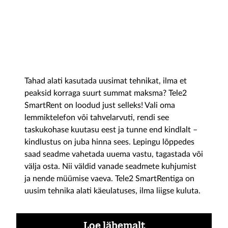
Tahad alati kasutada uusimat tehnikat, ilma et
peaksid korraga suurt summat maksma? Tele2
SmartRent on loodud just selleks! Vali oma
lemmiktelefon või tahvelarvuti, rendi see
taskukohase kuutasu eest ja tunne end kindlalt –
kindlustus on juba hinna sees. Lepingu lõppedes
saad seadme vahetada uuema vastu, tagastada või
välja osta. Nii väldid vanade seadmete kuhjumist
ja nende müümise vaeva. Tele2 SmartRentiga on
uusim tehnika alati käeulatuses, ilma liigse kuluta.
Loe lähemalt