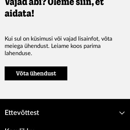
Vajad abi? Oleme siin, et
aidata!
Kui sul on küsimusi või vajad lisainfot, võta
meiega ühendust. Leiame koos parima
lahenduse.
Võta ühendust
Ettevõttest