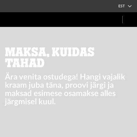
EST
Maksa, kuidas
tahad
Ära venita ostudega! Hangi vajalik
kraam juba täna, proovi järgi ja
maksad esimese osamakse alles
järgmisel kuul.