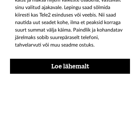
kätte ja maksa hiljem väikeste osadena, vastavalt
sinu valitud ajakavale. Lepingu saad sõlmida
kiiresti kas Tele2 esinduses või veebis. Nii saad
nautida uut seadet kohe, ilma et peaksid korraga
suurt summat välja käima. Paindlik ja kohandatav
järelmaks sobib suurepäraselt telefoni,
tahvelarvuti või muu seadme ostuks.
Loe lähemalt
Tele2 Smart Rent