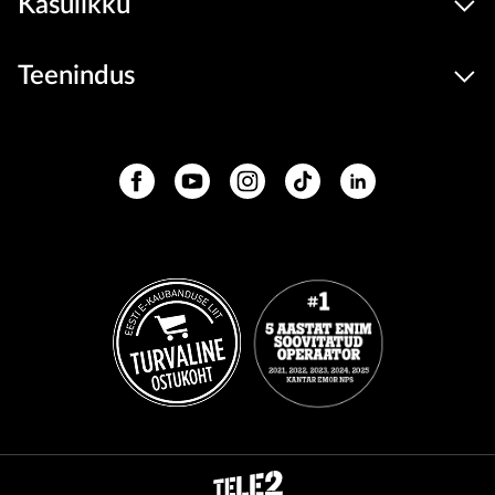
Kasulikku
Teenindus