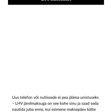
LHV järelmaks
Uus telefon või nutiseade ei pea jääma unistuseks
– LHV järelmaksuga on see kohe sinu ja saad seda
nautida juba enne, kui esimene maksepäev kätte