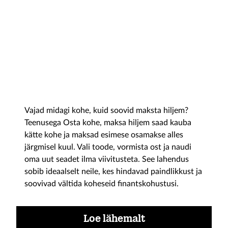
Osta kohe, maksa hiljem
Vajad midagi kohe, kuid soovid maksta hiljem?
Teenusega Osta kohe, maksa hiljem saad kauba
kätte kohe ja maksad esimese osamakse alles
järgmisel kuul. Vali toode, vormista ost ja naudi
oma uut seadet ilma viivitusteta. See lahendus
sobib ideaalselt neile, kes hindavad paindlikkust ja
soovivad vältida koheseid finantskohustusi.
Loe lähemalt