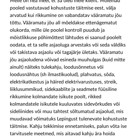
Meile on hea meel, et Sa oled meie klient. Mõlemad
pooled vastutavad kohustuste täitmise eest, välja
arvatud kui rikkumine on vabandatav vääramatu jõu
tõttu. Vääramatu jõu all mõeldakse ettenägematut
olukorda, mille üle poolel kontroll puudub ja
mõistlikkuse põhimõttest lähtudes ei saanud poolelt
oodata, et ta selle asjaoluga arvestaks või seda väldiks
või takistava asjaolu või tagajärje ületaks. Vääramatu
jõu asjaoludena võivad esineda muuhulgas (kuid mitte
ainult) näiteks tulekahju, loodusõnnetus või
loodusnähtus (sh ilmastikuolud), plahvatus, sõda,
elektrikatkestus ja häired elektrivarustuses, streik,
liiklusummikud, sidekaablite ja seadmete füüsiline
rikkumine kolmandate isikute poolt, rikked
kolmandatele isikutele kuuluvates sidevõrkudes või
sideliinides või muu tahtest sõltumatud asjaolud, mis
muudavad võimatuks Lepingust tulenevate kohustuste
täitmise. Kahju tekkimise ennetamiseks, palun võta ise
tarvitusele meetmed, mis aitavad kahju ära hoida