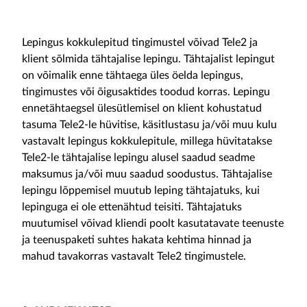
Lepingus kokkulepitud tingimustel võivad Tele2 ja
klient sõlmida tähtajalise lepingu. Tähtajalist lepingut
on võimalik enne tähtaega üles öelda lepingus,
tingimustes või õigusaktides toodud korras. Lepingu
ennetähtaegsel ülesütlemisel on klient kohustatud
tasuma Tele2-le hüvitise, käsitlustasu ja/või muu kulu
vastavalt lepingus kokkulepitule, millega hüvitatakse
Tele2-le tähtajalise lepingu alusel saadud seadme
maksumus ja/või muu saadud soodustus. Tähtajalise
lepingu lõppemisel muutub leping tähtajatuks, kui
lepinguga ei ole ettenähtud teisiti. Tähtajatuks
muutumisel võivad kliendi poolt kasutatavate teenuste
ja teenuspaketi suhtes hakata kehtima hinnad ja
mahud tavakorras vastavalt Tele2 tingimustele.