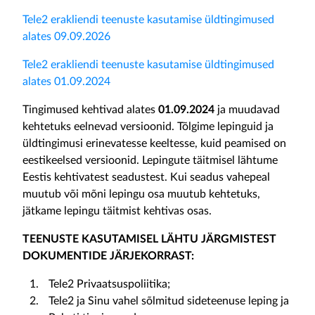
Tele2 erakliendi teenuste kasutamise üldtingimused
alates 09.09.2026
Tele2 erakliendi teenuste kasutamise üldtingimused
alates 01.09.2024
Tingimused kehtivad alates
01.09.2024
ja muudavad
kehtetuks eelnevad versioonid. Tõlgime lepinguid ja
üldtingimusi erinevatesse keeltesse, kuid peamised on
eestikeelsed versioonid. Lepingute täitmisel lähtume
Eestis kehtivatest seadustest. Kui seadus vahepeal
muutub või mõni lepingu osa muutub kehtetuks,
jätkame lepingu täitmist kehtivas osas.
TEENUSTE KASUTAMISEL LÄHTU JÄRGMISTEST
DOKUMENTIDE JÄRJEKORRAST:
Tele2 Privaatsuspoliitika;
Tele2 ja Sinu vahel sõlmitud sideteenuse leping ja