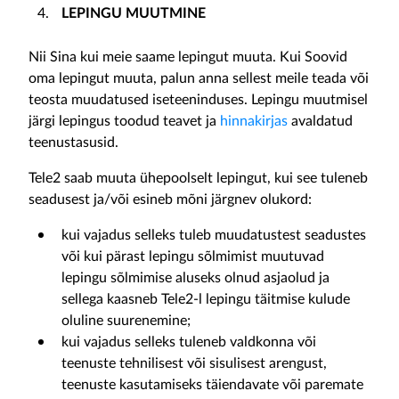
LEPINGU MUUTMINE
Nii Sina kui meie saame lepingut muuta. Kui Soovid
oma lepingut muuta, palun anna sellest meile teada või
teosta muudatused iseteeninduses. Lepingu muutmisel
järgi lepingus toodud teavet ja
hinnakirjas
avaldatud
teenustasusid.
Tele2 saab muuta ühepoolselt lepingut, kui see tuleneb
seadusest ja/või esineb mõni järgnev olukord:
kui vajadus selleks tuleb muudatustest seadustes
või kui pärast lepingu sõlmimist muutuvad
lepingu sõlmimise aluseks olnud asjaolud ja
sellega kaasneb Tele2-l lepingu täitmise kulude
oluline suurenemine;
kui vajadus selleks tuleneb valdkonna või
teenuste tehnilisest või sisulisest arengust,
teenuste kasutamiseks täiendavate või paremate