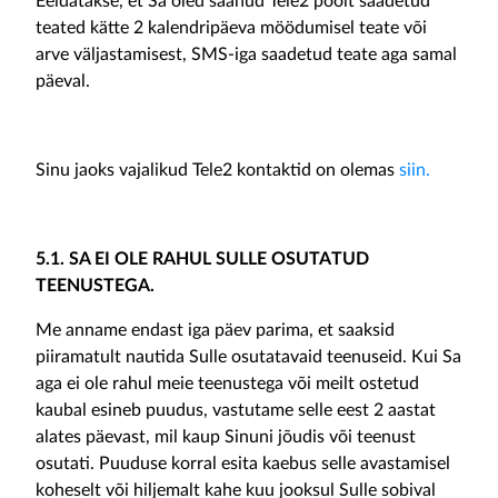
Eeldatakse, et Sa oled saanud Tele2 poolt saadetud
teated kätte 2 kalendripäeva möödumisel teate või
arve väljastamisest, SMS-iga saadetud teate aga samal
päeval.
Sinu jaoks vajalikud Tele2 kontaktid on olemas
siin
.
5.1. SA EI OLE RAHUL SULLE OSUTATUD
TEENUSTEGA.
Me anname endast iga päev parima, et saaksid
piiramatult nautida Sulle osutatavaid teenuseid. Kui Sa
aga ei ole rahul meie teenustega või meilt ostetud
kaubal esineb puudus, vastutame selle eest 2 aastat
alates päevast, mil kaup Sinuni jõudis või teenust
osutati. Puuduse korral esita kaebus selle avastamisel
koheselt või hiljemalt kahe kuu jooksul Sulle sobival