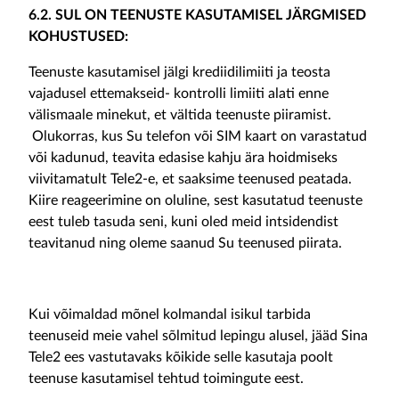
6.2. SUL ON TEENUSTE KASUTAMISEL JÄRGMISED
KOHUSTUSED:
Teenuste kasutamisel jälgi krediidilimiiti ja teosta
vajadusel ettemakseid- kontrolli limiiti alati enne
välismaale minekut, et vältida teenuste piiramist.
Olukorras, kus Su telefon või SIM kaart on varastatud
või kadunud, teavita edasise kahju ära hoidmiseks
viivitamatult Tele2-e, et saaksime teenused peatada.
Kiire reageerimine on oluline, sest kasutatud teenuste
eest tuleb tasuda seni, kuni oled meid intsidendist
teavitanud ning oleme saanud Su teenused piirata.
Kui võimaldad mõnel kolmandal isikul tarbida
teenuseid meie vahel sõlmitud lepingu alusel, jääd Sina
Tele2 ees vastutavaks kõikide selle kasutaja poolt
teenuse kasutamisel tehtud toimingute eest.