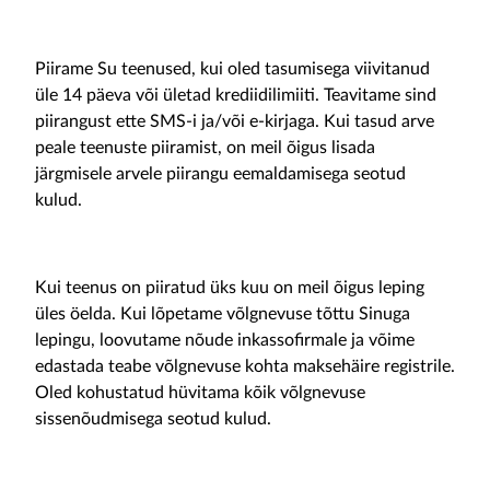
Piirame Su teenused, kui oled tasumisega viivitanud
üle 14 päeva või ületad krediidilimiiti. Teavitame sind
piirangust ette SMS-i ja/või e-kirjaga. Kui tasud arve
peale teenuste piiramist, on meil õigus lisada
järgmisele arvele piirangu eemaldamisega seotud
kulud.
Kui teenus on piiratud üks kuu on meil õigus leping
üles öelda. Kui lõpetame võlgnevuse tõttu Sinuga
lepingu, loovutame nõude inkassofirmale ja võime
edastada teabe võlgnevuse kohta maksehäire registrile.
Oled kohustatud hüvitama kõik võlgnevuse
sissenõudmisega seotud kulud.