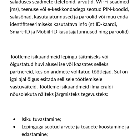
saladuses seadmete (telefonid, arvutid, Wi-Fi seadmed
jms), teenuse või e-keskkondadega seotud PIN-koodid,
salasõnad, kasutajatunnused ja paroolid või muu enda
identifitseerimiseks kasutatava info (nt ID-kaardi,
Smart-ID ja Mobiil-ID kasutajatunnused ning paroolid).
Töötleme isikuandmeid lepingu täitmiseks või
õigustatud huvi alusel ise või kaasates selleks
partnereid, kes on andmete volitatud töötlejad. Sul on
igal ajal õigus esitada sellisele töötlemisele
vastuväiteid. Töötleme isikuandmeid ilma eraldi
nõusolekuta näiteks järgmisteks tegevusteks:
Isiku tuvastamine;
Lepinguga seotud arvete ja teadete koostamine ja
edastamine;