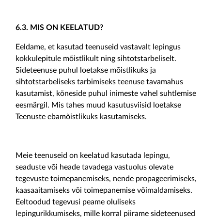
6.3. MIS ON KEELATUD?
Eeldame, et kasutad teenuseid vastavalt lepingus
kokkulepitule mõistlikult ning sihtotstarbeliselt.
Sideteenuse puhul loetakse mõistlikuks ja
sihtotstarbeliseks tarbimiseks teenuse tavamahus
kasutamist, kõneside puhul inimeste vahel suhtlemise
eesmärgil. Mis tahes muud kasutusviisid loetakse
Teenuste ebamõistlikuks kasutamiseks.
Meie teenuseid on keelatud kasutada lepingu,
seaduste või heade tavadega vastuolus olevate
tegevuste toimepanemiseks, nende propageerimiseks,
kaasaaitamiseks või toimepanemise võimaldamiseks.
Eeltoodud tegevusi peame oluliseks
lepingurikkumiseks, mille korral piirame sideteenused