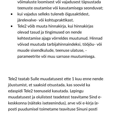
võimaluste loomisest või vajadusest täpsustada
teenuste osutamise või kasutamisega seonduvat;
kui vajadus selleks tuleneb õigusaktidest,
järelevalve- või kohtupraktikast.
Tele2 võib muuta hinnakirja, kui hinnakirjas
olevad tasud ja tingimused on nende
kehtestamise ajaga võrreldes muutunud. Hinnad
võivad muutuda tarbijahinnaindeksi, tööjõu- või
muude sisendkulude, teenuse ulatuse, -
parameetrite või muu sarnase muutumisega.
Tele2 teatab Sulle muudatusest ette 1 kuu enne nende
jõustumist, et saaksid otsustada, kas soovid ka
edaspidi Tele2 teenuseid kasutada. Lepingu
muudatusest ja olulistest teadetest teavitame Sind e-
keskkonna (näiteks iseteenindus), arve või e-kirja (e-
posti puudumisel toimetame teavituse Sinuni posti