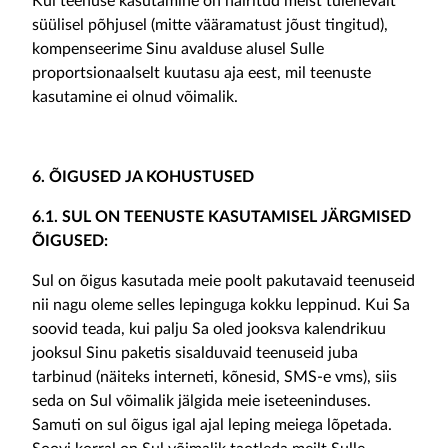
Kui teenuse kasutamine on häiritud meist tulenevalt
süülisel põhjusel (mitte vääramatust jõust tingitud),
kompenseerime Sinu avalduse alusel Sulle
proportsionaalselt kuutasu aja eest, mil teenuste
kasutamine ei olnud võimalik.
6. ÕIGUSED JA KOHUSTUSED
6.1. SUL ON TEENUSTE KASUTAMISEL JÄRGMISED
ÕIGUSED:
Sul on õigus kasutada meie poolt pakutavaid teenuseid
nii nagu oleme selles lepinguga kokku leppinud. Kui Sa
soovid teada, kui palju Sa oled jooksva kalendrikuu
jooksul Sinu paketis sisalduvaid teenuseid juba
tarbinud (näiteks interneti, kõnesid, SMS-e vms), siis
seda on Sul võimalik jälgida meie iseteeninduses.
Samuti on sul õigus igal ajal leping meiega lõpetada.