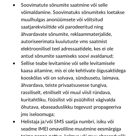
Soovimatute sõnumite saatmine või selle
võimaldamine. Soovimatuks sõnumiteks loetakse
muulhulgas anonüümsete või võltsitud
saatjarekvisiitide või parodeeritud ning
ähvardavate sõnumite, reklaammaterjalide,
autoriseerimata kuulutuste vms saatmist
elektroonilisel teel adressaatidele, kes ei ole
antud sõnumite saamiseks soovi avaldanud;
Sellise teabe levitamine või selle levitamisele
kaasa aitamine, mis ei ole kehtivate õigusaktidega
kooskõlas või on solvava, sündsusetu, laimava,
ähvardava, teiste privaatsusesse tungiva,
rassiliselt, etniliselt või muul viisil ründava,
kuritahtliku, füüsilist või psüühilist vägivalda
õhutava, ebaseaduslikku tegevust propageeriva
jms iseloomuga;
Helistaja ja/või SMS saatja numbri, isiku või
seadme IMEI omavoliline muutmine eesmärgiga