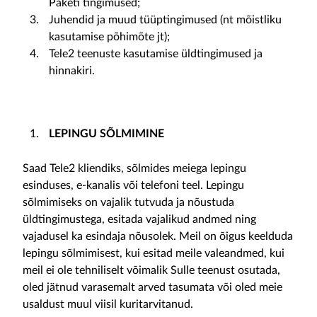
Paketi tingimused;
Juhendid ja muud tüüptingimused (nt mõistliku
kasutamise põhimõte jt);
Tele2 teenuste kasutamise üldtingimused ja
hinnakiri.
LEPINGU SÕLMIMINE
Saad Tele2 kliendiks, sõlmides meiega lepingu
esinduses, e-kanalis või telefoni teel. Lepingu
sõlmimiseks on vajalik tutvuda ja nõustuda
üldtingimustega, esitada vajalikud andmed ning
vajadusel ka esindaja nõusolek. Meil on õigus keelduda
lepingu sõlmimisest, kui esitad meile valeandmed, kui
meil ei ole tehniliselt võimalik Sulle teenust osutada,
oled jätnud varasemalt arved tasumata või oled meie
usaldust muul viisil kuritarvitanud.