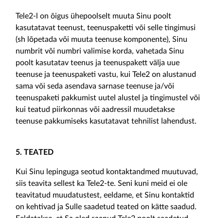
Tele2-l on õigus ühepoolselt muuta Sinu poolt
kasutatavat teenust, teenuspaketti või selle tingimusi
(sh lõpetada või muuta teenuse komponente), Sinu
numbrit või numbri valimise korda, vahetada Sinu
poolt kasutatav teenus ja teenuspakett välja uue
teenuse ja teenuspaketi vastu, kui Tele2 on alustanud
sama või seda asendava sarnase teenuse ja/või
teenuspaketi pakkumist uutel alustel ja tingimustel või
kui teatud piirkonnas või aadressil muudetakse
teenuse pakkumiseks kasutatavat tehnilist lahendust.
5. TEATED
Kui Sinu lepinguga seotud kontaktandmed muutuvad,
siis teavita sellest ka Tele2-te. Seni kuni meid ei ole
teavitatud muudatustest, eeldame, et Sinu kontaktid
on kehtivad ja Sulle saadetud teated on kätte saadud.