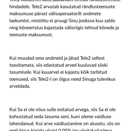
hindadele. Tele2 arvutab kasutatud rändlusteenuste
maksumuse pärast välisoperaatorilt andmete
laekumist, mistõttu ei pruugi Sinu jooksva kuu saldo
ning kõneeristus kajastada välisriigis tehtud kõnede ja
teenuste maksumust.
Kui muudad oma andmeid ja jätad Tele2 sellest
teavitamata, siis edastatud arved kuuluvad siiski
tasumisele. Kui kuuarvel ei kajastu kõik tarbitud
teenused, siis Tele2-l on õigus need Sinuga tulevikus
arveldada.
Kui Sa ei ole nõus sulle esitatud arvega, siis Sa ei ole
kohustatud seda tasuma seni, kuni oleme vaidluse
lahendanud. Kui arve vaidlustamine on alusetu, siis on
meil õigus küsida viivist 0,05% iga viivitatud päeva