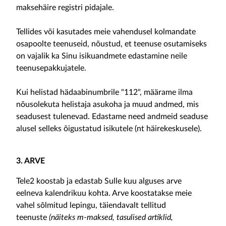
maksehäire registri pidajale.
Tellides või kasutades meie vahendusel kolmandate
osapoolte teenuseid, nõustud, et teenuse osutamiseks
on vajalik ka Sinu isikuandmete edastamine neile
teenusepakkujatele.
Kui helistad hädaabinumbrile "112", määrame ilma
nõusolekuta helistaja asukoha ja muud andmed, mis
seadusest tulenevad. Edastame need andmeid seaduse
alusel selleks õigustatud isikutele (nt häirekeskusele).
3. ARVE
Tele2 koostab ja edastab Sulle kuu alguses arve
eelneva kalendrikuu kohta. Arve koostatakse meie
vahel sõlmitud lepingu, täiendavalt tellitud
teenuste
(näiteks m-maksed, tasulised artiklid,