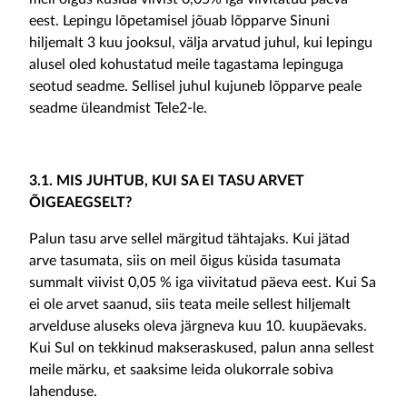
eest. Lepingu lõpetamisel jõuab lõpparve Sinuni
hiljemalt 3 kuu jooksul, välja arvatud juhul, kui lepingu
alusel oled kohustatud meile tagastama lepinguga
seotud seadme. Sellisel juhul kujuneb lõpparve peale
seadme üleandmist Tele2-le.
3.1. MIS JUHTUB, KUI SA EI TASU ARVET
ÕIGEAEGSELT?
Palun tasu arve sellel märgitud tähtajaks. Kui jätad
arve tasumata, siis on meil õigus küsida tasumata
summalt viivist 0,05 % iga viivitatud päeva eest. Kui Sa
ei ole arvet saanud, siis teata meile sellest hiljemalt
arvelduse aluseks oleva järgneva kuu 10. kuupäevaks.
Kui Sul on tekkinud makseraskused, palun anna sellest
meile märku, et saaksime leida olukorrale sobiva
lahenduse.