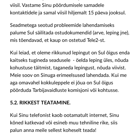
viisil. Vastame Sinu pöördumisele samadele
kontaktidele ja samal viisil hiljemalt 15 päeva jooksul.
Seadmetega seotud probleemide lahendamiseks
palume Sul säilitada ostudokumendid (arve, leping jne),
mis tõendavad, et kaup on ostetud Tele2-st.
Kui leiad, et oleme rikkunud lepingut on Sul õigus enda
kaitseks tugineda seadusele - öelda leping üles, nõuda
kohustuse täitmist, taganeda lepingust, nõuda viivist.
Meie soov on Sinuga erimeelsused lahendada. Kui me
aga omavahel kokkuleppele ei jõua on Sul õigus
pöörduda Tarbijavaidluste komisjoni või kohtusse.
5.2. RIKKEST TEATAMINE.
Kui Sinu telefonist kaob ootamatult internet, Sinu
kõned katkevad või esineb muu tehniline rike, siis
palun anna meile sellest koheselt teada!