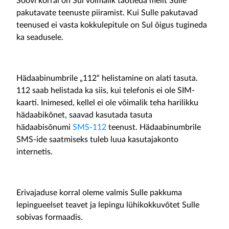
Soovi korral on Sul võimalik taotleda meilt Sulle
pakutavate teenuste piiramist. Kui Sulle pakutavad
teenused ei vasta kokkulepitule on Sul õigus tugineda
ka seadusele.
Hädaabinumbrile „112“ helistamine on alati tasuta.
112 saab helistada ka siis, kui telefonis ei ole SIM-
kaarti. Inimesed, kellel ei ole võimalik teha harilikku
hädaabikõnet, saavad kasutada tasuta
hädaabisõnumi
SMS
-
112
teenust. Hädaabinumbrile
SMS-ide saatmiseks tuleb luua kasutajakonto
internetis.
Erivajaduse korral oleme valmis Sulle pakkuma
lepingueelset teavet ja lepingu lühikokkuvõtet Sulle
sobivas formaadis.