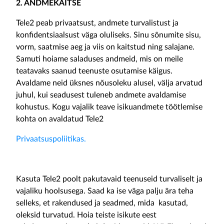
2. ANDMEKAITSE
Tele2 peab privaatsust, andmete turvalistust ja
konfidentsiaalsust väga oluliseks. Sinu sõnumite sisu,
vorm, saatmise aeg ja viis on kaitstud ning salajane.
Samuti hoiame saladuses andmeid, mis on meile
teatavaks saanud teenuste osutamise käigus.
Avaldame neid üksnes nõusoleku alusel, välja arvatud
juhul, kui seadusest tuleneb andmete avaldamise
kohustus. Kogu vajalik teave isikuandmete töötlemise
kohta on avaldatud Tele2
Privaatsuspoliitikas
.
Kasuta Tele2 poolt pakutavaid teenuseid turvaliselt ja
vajaliku hoolsusega. Saad ka ise väga palju ära teha
selleks, et rakendused ja seadmed, mida kasutad,
oleksid turvatud. Hoia teiste isikute eest