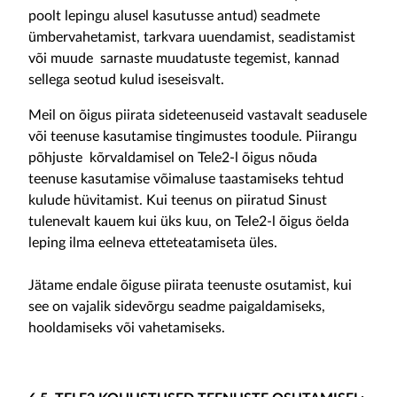
poolt lepingu alusel kasutusse antud) seadmete
ümbervahetamist, tarkvara uuendamist, seadistamist
või muude sarnaste muudatuste tegemist, kannad
sellega seotud kulud iseseisvalt.
Meil on õigus piirata sideteenuseid vastavalt seadusele
või teenuse kasutamise tingimustes toodule. Piirangu
põhjuste kõrvaldamisel on Tele2-l õigus nõuda
teenuse kasutamise võimaluse taastamiseks tehtud
kulude hüvitamist. Kui teenus on piiratud Sinust
tulenevalt kauem kui üks kuu, on Tele2-l õigus öelda
leping ilma eelneva etteteatamiseta üles.
Jätame endale õiguse piirata teenuste osutamist, kui
see on vajalik sidevõrgu seadme paigaldamiseks,
hooldamiseks või vahetamiseks.