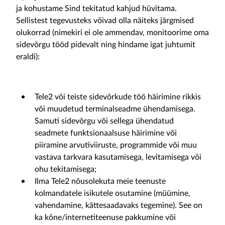
ja kohustame Sind tekitatud kahjud hüvitama.
Sellistest tegevusteks võivad olla näiteks järgmised
olukorrad (nimekiri ei ole ammendav, monitoorime oma
sidevõrgu tööd pidevalt ning hindame igat juhtumit
eraldi):
Tele2 või teiste sidevõrkude töö häirimine rikkis
või muudetud terminalseadme ühendamisega.
Samuti sidevõrgu või sellega ühendatud
seadmete funktsionaalsuse häirimine või
piiramine arvutiviiruste, programmide või muu
vastava tarkvara kasutamisega, levitamisega või
ohu tekitamisega;
Ilma Tele2 nõusolekuta meie teenuste
kolmandatele isikutele osutamine (müümine,
vahendamine, kättesaadavaks tegemine). See on
ka kõne/internetiteenuse pakkumine või