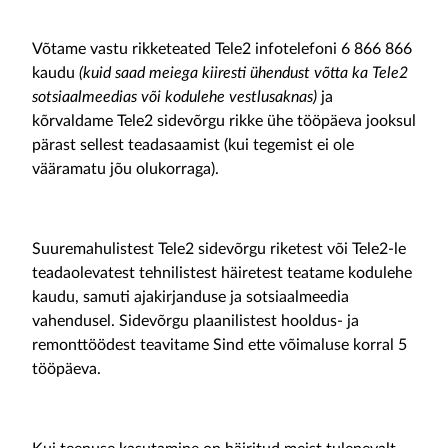
Võtame vastu rikketeated Tele2 infotelefoni 6 866 866
kaudu
(kuid saad meiega kiiresti ühendust võtta ka Tele2
sotsiaalmeedias või kodulehe vestlusaknas)
ja
kõrvaldame Tele2 sidevõrgu rikke ühe tööpäeva jooksul
pärast sellest teadasaamist (kui tegemist ei ole
vääramatu jõu olukorraga).
Suuremahulistest Tele2 sidevõrgu riketest või Tele2-le
teadaolevatest tehnilistest häiretest teatame kodulehe
kaudu, samuti ajakirjanduse ja sotsiaalmeedia
vahendusel. Sidevõrgu plaanilistest hooldus- ja
remonttöödest teavitame Sind ette võimaluse korral 5
tööpäeva.