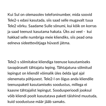
Kui Sul on olemasolev telefoninumber, mida soovid
Tele2-s edasi kasutada, siis saad selle mugavalt tuua
Tele2 võrku. Saadame Sulle sõnumi, kui kõik on korras
ja saad teenust kasutama hakata. Üks asi veel - kui
hakkad selle numbriga meie kliendiks, siis pead oma
eelneva sideettevõtjaga hüvasti jätma.
Tele2-s sõlmitakse kliendiga teenuse kasutamiseks
tavapäraselt tähtajatu leping. Tähtajatuna sõlmitud
lepingut on kliendil võimalik üles öelda igal ajal
olenemata põhjusest. Tele2-l on õigus anda kliendile
teenuspaketi kasutamiseks soodustus, millega ei
kaasne tähtajalist lepingut. Soodusperioodi jooksul
võib kliendi poolt kasutatava paketi täishind muutuda,
kuid soodustuse määr jääb samaks.