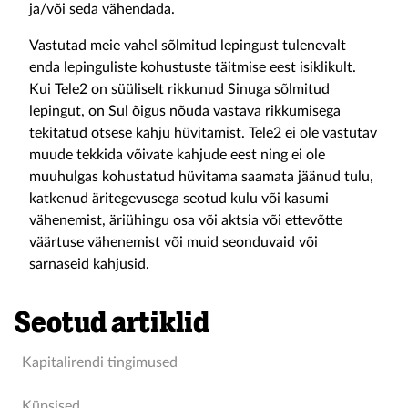
ja/või seda vähendada.
Vastutad meie vahel sõlmitud lepingust tulenevalt
enda lepinguliste kohustuste täitmise eest isiklikult.
Kui Tele2 on süüliselt rikkunud Sinuga sõlmitud
lepingut, on Sul õigus nõuda vastava rikkumisega
tekitatud otsese kahju hüvitamist. Tele2 ei ole vastutav
muude tekkida võivate kahjude eest ning ei ole
muuhulgas kohustatud hüvitama saamata jäänud tulu,
katkenud äritegevusega seotud kulu või kasumi
vähenemist, äriühingu osa või aktsia või ettevõtte
väärtuse vähenemist või muid seonduvaid või
sarnaseid kahjusid.
Seotud artiklid
Kapitalirendi tingimused
Küpsised