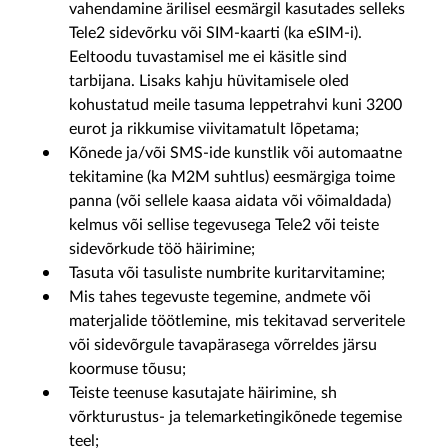
vahendamine ärilisel eesmärgil kasutades selleks
Tele2 sidevõrku või SIM-kaarti (ka eSIM-i).
Eeltoodu tuvastamisel me ei käsitle sind
tarbijana. Lisaks kahju hüvitamisele oled
kohustatud meile tasuma leppetrahvi kuni 3200
eurot ja rikkumise viivitamatult lõpetama;
Kõnede ja/või SMS-ide kunstlik või automaatne
tekitamine (ka M2M suhtlus) eesmärgiga toime
panna (või sellele kaasa aidata või võimaldada)
kelmus või sellise tegevusega Tele2 või teiste
sidevõrkude töö häirimine;
Tasuta või tasuliste numbrite kuritarvitamine;
Mis tahes tegevuste tegemine, andmete või
materjalide töötlemine, mis tekitavad serveritele
või sidevõrgule tavapärasega võrreldes järsu
koormuse tõusu;
Teiste teenuse kasutajate häirimine, sh
võrkturustus- ja telemarketingikõnede tegemise
teel;