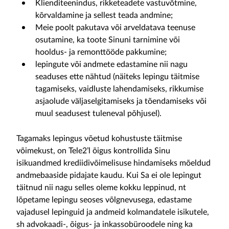
Klienditeenindus, rikketeadete vastuvõtmine,
kõrvaldamine ja sellest teada andmine;
Meie poolt pakutava või arveldatava teenuse
osutamine, ka toote Sinuni tarnimine või
hooldus- ja remonttööde pakkumine;
lepingute või andmete edastamine nii nagu
seaduses ette nähtud (näiteks lepingu täitmise
tagamiseks, vaidluste lahendamiseks, rikkumise
asjaolude väljaselgitamiseks ja tõendamiseks või
muul seadusest tuleneval põhjusel).
Tagamaks lepingus võetud kohustuste täitmise
võimekust, on Tele2’l õigus kontrollida Sinu
isikuandmed krediidivõimelisuse hindamiseks mõeldud
andmebaaside pidajate kaudu. Kui Sa ei ole lepingut
täitnud nii nagu selles oleme kokku leppinud, nt
lõpetame lepingu seoses võlgnevusega, edastame
vajadusel lepinguid ja andmeid kolmandatele isikutele,
sh advokaadi-, õigus- ja inkassobüroodele ning ka