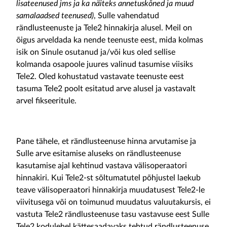
lisateenused jms ja ka näiteks annetuskõned ja muud
samalaadsed teenused)
, Sulle vahendatud
rändlusteenuste ja Tele2 hinnakirja alusel. Meil on
õigus arveldada ka nende teenuste eest, mida kolmas
isik on Sinule osutanud ja/või kus oled sellise
kolmanda osapoole juures valinud tasumise viisiks
Tele2. Oled kohustatud vastavate teenuste eest
tasuma Tele2 poolt esitatud arve alusel ja vastavalt
arvel fikseeritule.
Pane tähele, et rändlusteenuse hinna arvutamise ja
Sulle arve esitamise aluseks on rändlusteenuse
kasutamise ajal kehtinud vastava välisoperaatori
hinnakiri. Kui Tele2-st sõltumatutel põhjustel laekub
teave välisoperaatori hinnakirja muudatusest Tele2-le
viivitusega või on toimunud muudatus valuutakursis, ei
vastuta Tele2 rändlusteenuse tasu vastavuse eest Sulle
Tele2 kodulehel kättesaadavaks tehtud rändlusteenuse