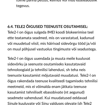
toime panna pettus, kelmus või muu ebaseaduslik
tegevus.
6.4. TELE2 ÕIGUSED TEENUSTE OSUTAMISEL:
Tele2-l on õigus sulgeda IMEI koodi blokeerimise teel
ette teatamata seadmed, mis on varastatud, kadunud
või muudetud viisil, mis häirivad sidevõrgu tööd ja/või
on muul põhjusel vastuolus tingimuste või seadustega.
Tele2-l on õigus uuendada ja muuta meile kuuluvat
sidevõrku ja seenuste osutamiseks kasutatavaid
tehnoloogiaid ja tehnilisi lahendusi, sh teha neis
teenuste kasutamist mõjutavaid muudatusi. Tele2-l on
õigus rakendada teenuse kvaliteedi tagamiseks tehnilisi
meetmeid, mis ei võimalda enam jätkata teenuse
kasutamist tehniliselt ebasobivate (nt aegunud)
seadmete vahendusel. Kui muudatused eeldavad
Sinule kuuluvate või Sinu valduses olevate (sh Tele2