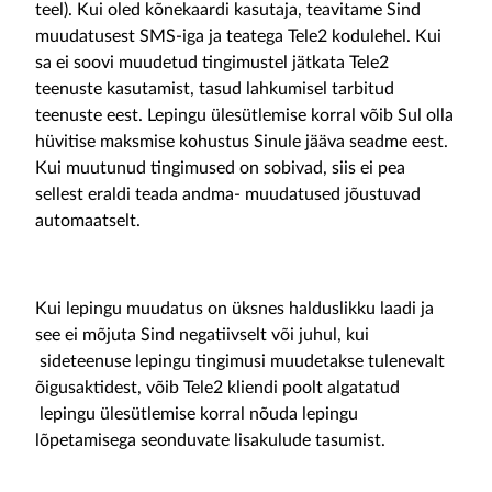
teel). Kui oled kõnekaardi kasutaja, teavitame Sind
muudatusest SMS-iga ja teatega Tele2 kodulehel. Kui
sa ei soovi muudetud tingimustel jätkata Tele2
teenuste kasutamist, tasud lahkumisel tarbitud
teenuste eest. Lepingu ülesütlemise korral võib Sul olla
hüvitise maksmise kohustus Sinule jääva seadme eest.
Kui muutunud tingimused on sobivad, siis ei pea
sellest eraldi teada andma- muudatused jõustuvad
automaatselt.
Kui lepingu muudatus on üksnes halduslikku laadi ja
see ei mõjuta Sind negatiivselt või juhul, kui
sideteenuse lepingu tingimusi muudetakse tulenevalt
õigusaktidest, võib Tele2 kliendi poolt algatatud
lepingu ülesütlemise korral nõuda lepingu
lõpetamisega seonduvate lisakulude tasumist.