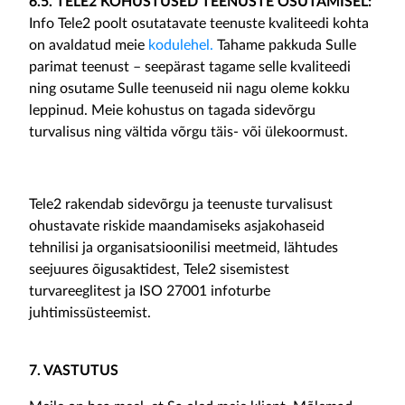
6.5. TELE2 KOHUSTUSED TEENUSTE OSUTAMISEL:
Info Tele2 poolt osutatavate teenuste kvaliteedi kohta
on avaldatud meie
kodulehel
.
Tahame pakkuda Sulle
parimat teenust – seepärast tagame selle kvaliteedi
ning osutame Sulle teenuseid nii nagu oleme kokku
leppinud. Meie kohustus on tagada sidevõrgu
turvalisus ning vältida võrgu täis- või ülekoormust.
Tele2 rakendab sidevõrgu ja teenuste turvalisust
ohustavate riskide maandamiseks asjakohaseid
tehnilisi ja organisatsioonilisi meetmeid, lähtudes
seejuures õigusaktidest, Tele2 sisemistest
turvareeglitest ja ISO 27001 infoturbe
juhtimissüsteemist.
7. VASTUTUS