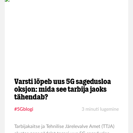
Varsti lõpeb uus 5G sagedusloa
oksjon: mida see tarbija jaoks
tähendab?
#5Gblogi
3 minuti lugemine
Tarbijakaitse ja Tehnilise Järelevalve Amet (TTJA)