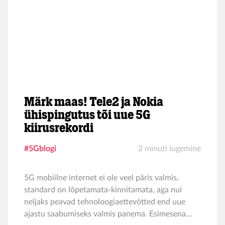
Märk maas! Tele2 ja Nokia
ühispingutus tõi uue 5G
kiirusrekordi
#5Gblogi
2 minuti lugemine
5G mobiilne internet ei ole veel päris valmis,
standard on lõpetamata-kinnitamata, aga nui
neljaks peavad tehnoloogiaettevõtted end uue
ajastu saabumiseks valmis panema. Esimesena