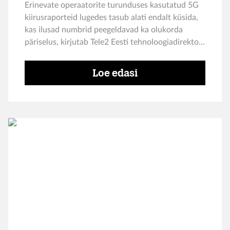
Erinevate operaatorite turunduses kasutatud 5G
kiirusraporteid lugedes tasub alati endalt küsida,
kas ilusad numbrid peegeldavad ka olukorda
päriselus, kirjutab Tele2 Eesti tehnoloogiadirektor
Tanel Sarri.
Loe edasi