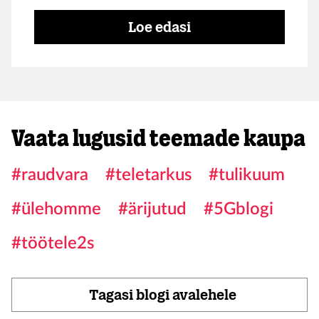
Eestis näitas oma valmidust Tele2 kui toimivat 5G
lahendust demonstreeriti koos Nokiaga Tallinnas
Loe edasi
Telliskivi loomelinnakus.
Vaata lugusid teemade kaupa
#raudvara
#teletarkus
#tulikuum
#ülehomme
#ärijutud
#5Gblogi
#töötele2s
Tagasi blogi avalehele