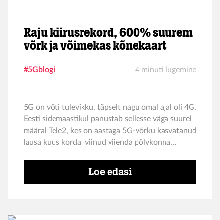
Raju kiirusrekord, 600% suurem
võrk ja võimekas kõnekaart
#5Gblogi
4 minuti lugemine
5G on võti tulevikku, täpselt nagu omal ajal oli 4G.
Eesti sidemaastikul panustab sellesse väga suurel
määral Tele2, kes on aastaga 5G-võrku kasvatanud
lausa kuus korda, viinud viienda põlvkonna
mobiilside 122 asulasse üle Eesti, püstitanud uue
kodumaise andmesidekiiruse rekordi ning teinud
Loe edasi
esimesena Eestis 5G kättesaadavaks ka
kõnekaardi kasutajatele.