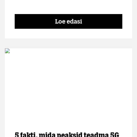
Loe edasi
5 fakti, mida peaksid teadma 5G