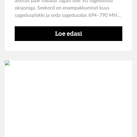
alustas paar nädalat tagasi uue 5G sagedusloa
oksjoniga. Seekord on enampakkumisel kuus
sagedusplokki ja seda sagedusalas 694–790 MHz.
Kuna sagedusala on varasemast palju madalam,
siis sobib see hästi just
Loe edasi
hajaasustuspiirkondadesse.