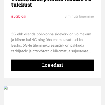
tulekust
#5Gblogi
3 minuti lugemine
5G ehk viienda põlvkonna sidevõrk on võimekam
ja kiirem kui 4G ning üha enam kasutusel ka
Eestis. 5G-le ülemineku eesmärk on pakkuda
tarbijatele ja ettevõtetele kiiremat ja sujuvamat
kasutuskogemust: suuremat andmeside
tippkiirust, väiksemat viiteaega, suuremat
Loe edasi
töökindlust, üüratut võrgumahtu ja ühtsemat
kasutuskogemust. Siiski võib kõik veel üsna
segane tunduda – mida 5G meie jaoks tegelikult
tähendab? Tele2 tehnoloogiadirektor Tanel Sarri
avab segaseid küsimuskohti, mis uue sidevõrgu
tuleku ümber võivad tekkida.