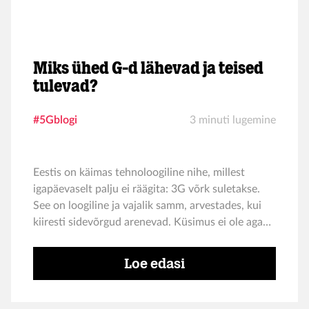
Miks ühed G-d lähevad ja teised
tulevad?
#5Gblogi
3 minuti lugemine
Eestis on käimas tehnoloogiline nihe, millest
igapäevaselt palju ei räägita: 3G võrk suletakse.
See on loogiline ja vajalik samm, arvestades, kui
kiiresti sidevõrgud arenevad. Küsimus ei ole aga
ainult selles, et üks vananenud tehnoloogia
lõpetab töö. Küsimus on pigem selles, mida see
Loe edasi
tähendab tarbijale ja milline on sideoperaatori roll.
Samuti tekib küsimus, kuhu tüürivad meid
järgmised "G"-d, mis peaksid kaasa tooma üha