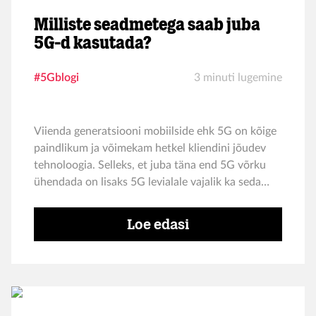
Milliste seadmetega saab juba
5G-d kasutada?
#5Gblogi
3 minuti lugemine
Viienda generatsiooni mobiilside ehk 5G on kõige
paindlikum ja võimekam hetkel kliendini jõudev
tehnoloogia. Selleks, et juba täna end 5G võrku
ühendada on lisaks 5G levialale vajalik ka seda
toetav seade.
Loe edasi