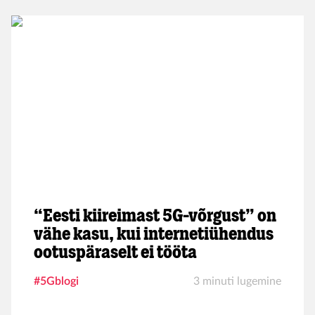
ulmelisemaid uuendusi.
“Eesti kiireimast 5G-võrgust” on
vähe kasu, kui internetiühendus
ootuspäraselt ei tööta
#5Gblogi
3 minuti lugemine