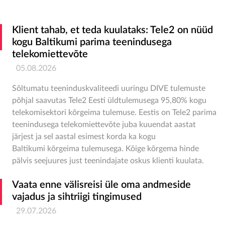
Klient tahab, et teda kuulataks: Tele2 on nüüd
kogu Baltikumi parima teenindusega
telekomiettevõte
05.08.2026
Sõltumatu teeninduskvaliteedi uuringu DIVE
tulemuste
põhjal
saavutas Tele2
Eesti
üldtulemuse
ga
95,80% kogu
telekomisektori kõrgeima tulemuse. Eestis on Tele2 parima
teenindusega telekom
iettevõte
juba kuuendat aastat
järjest
ja
sel aastal esimest korda ka kogu
Baltikumi
kõrgeima tulemusega
. Kõige kõrgema hinde
pälvis seejuures just teenindajate oskus klienti kuulata.
Vaata enne välisreisi üle oma andmeside
vajadus ja sihtriigi tingimused
29.07.2026