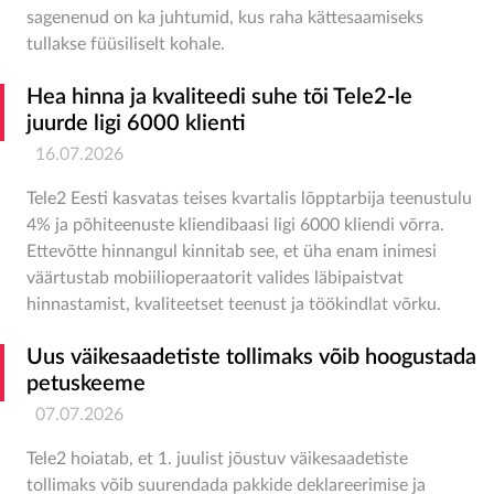
sagenenud on ka juhtumid, kus raha kättesaamiseks
tullakse füüsiliselt kohale.
Hea hinna ja kvaliteedi suhe tõi Tele2-le
juurde ligi 6000 klienti
16.07.2026
Tele2 Eesti kasvatas teises kvartalis lõpptarbija teenustulu
4% ja põhiteenuste kliendibaasi ligi 6000 kliendi võrra.
Ettevõtte hinnangul kinnitab see, et üha enam inimesi
väärtustab mobiilioperaatorit valides läbipaistvat
hinnastamist, kvaliteetset teenust ja töökindlat võrku.
Uus väikesaadetiste tollimaks võib hoogustada
petuskeeme
07.07.2026
Tele2 hoiatab, et 1. juulist jõustuv väikesaadetiste
tollimaks võib suurendada pakkide deklareerimise ja