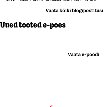
Kas tundmatule kõnele vastamine võib tuua suure arve?
Vaata kõiki blogipostitusi
Uued tooted e-poes
Vaata e-poodi