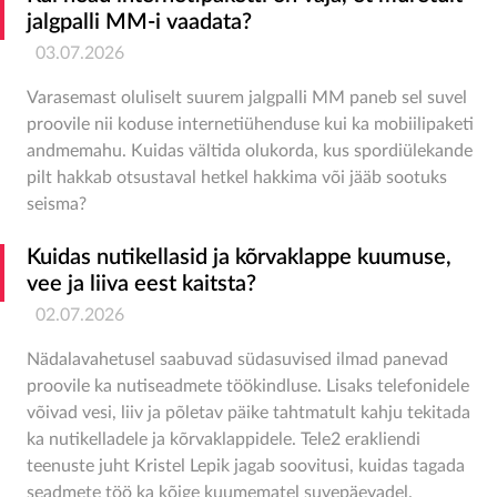
jalgpalli MM-i vaadata?
03.07.2026
Varasemast oluliselt suurem jalgpalli MM paneb sel suvel
proovile nii koduse internetiühenduse kui ka mobiilipaketi
andmemahu. Kuidas vältida olukorda, kus spordiülekande
pilt hakkab otsustaval hetkel hakkima või jääb sootuks
seisma?
Kuidas nutikellasid ja kõrvaklappe kuumuse,
vee ja liiva eest kaitsta?
02.07.2026
Nädalavahetusel saabuvad südasuvised ilmad panevad
proovile ka nutiseadmete töökindluse. Lisaks telefonidele
võivad vesi, liiv ja põletav päike tahtmatult kahju tekitada
ka nutikelladele ja kõrvaklappidele. Tele2 erakliendi
teenuste juht Kristel Lepik jagab soovitusi, kuidas tagada
seadmete töö ka kõige kuumematel suvepäevadel.