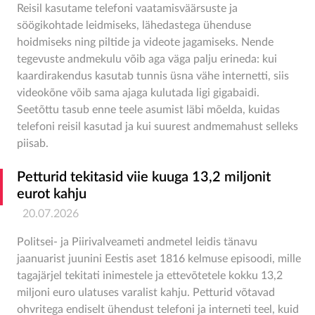
Reisil kasutame telefoni vaatamisväärsuste ja
söögikohtade leidmiseks, lähedastega ühenduse
hoidmiseks ning piltide ja videote jagamiseks. Nende
tegevuste andmekulu võib aga väga palju erineda: kui
kaardirakendus kasutab tunnis üsna vähe internetti, siis
videokõne võib sama ajaga kulutada ligi gigabaidi.
Seetõttu tasub enne teele asumist läbi mõelda, kuidas
telefoni reisil kasutad ja kui suurest andmemahust selleks
piisab.
Petturid tekitasid viie kuuga 13,2 miljonit
eurot kahju
20.07.2026
Politsei- ja Piirivalveameti andmetel leidis tänavu
jaanuarist juunini Eestis aset 1816 kelmuse episoodi, mille
tagajärjel tekitati inimestele ja ettevõtetele kokku 13,2
miljoni euro ulatuses varalist kahju. Petturid võtavad
ohvritega endiselt ühendust telefoni ja interneti teel, kuid