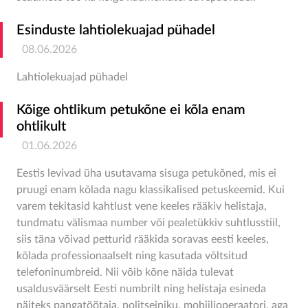
Esinduste lahtiolekuajad pühadel
08.06.2026
Lahtiolekuajad pühadel
Kõige ohtlikum petukõne ei kõla enam
ohtlikult
01.06.2026
Eestis levivad üha usutavama sisuga petukõned, mis ei
pruugi enam kõlada nagu klassikalised petuskeemid. Kui
varem tekitasid kahtlust vene keeles rääkiv helistaja,
tundmatu välismaa number või pealetükkiv suhtlusstiil,
siis täna võivad petturid rääkida soravas eesti keeles,
kõlada professionaalselt ning kasutada võltsitud
telefoninumbreid. Nii võib kõne näida tulevat
usaldusväärselt Eesti numbrilt ning helistaja esineda
näiteks pangatöötaja, politseiniku, mobiilioperaatori, aga