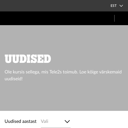
EST
UUDISED
Ole kursis sellega, mis Tele2s toimub. Loe kõige värskemaid
uudiseid!
Uudised aastast
Vali