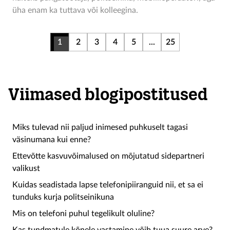
üha enam ka tuttava või kolleegina.
1
2
3
4
5
...
25
Viimased blogipostitused
Miks tulevad nii paljud inimesed puhkuselt tagasi
väsinumana kui enne?
Ettevõtte kasvuvõimalused on mõjutatud sidepartneri
valikust
Kuidas seadistada lapse telefonipiiranguid nii, et sa ei
tunduks kurja politseinikuna
Mis on telefoni puhul tegelikult oluline?