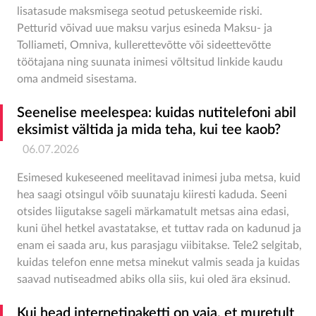
lisatasude maksmisega seotud petuskeemide riski.
Petturid võivad uue maksu varjus esineda Maksu- ja
Tolliameti, Omniva, kullerettevõtte või sideettevõtte
töötajana ning suunata inimesi võltsitud linkide kaudu
oma andmeid sisestama.
Seenelise meelespea: kuidas nutitelefoni abil
eksimist vältida ja mida teha, kui tee kaob?
06.07.2026
Esimesed kukeseened meelitavad inimesi juba metsa, kuid
hea saagi otsingul võib suunataju kiiresti kaduda. Seeni
otsides liigutakse sageli märkamatult metsas aina edasi,
kuni ühel hetkel avastatakse, et tuttav rada on kadunud ja
enam ei saada aru, kus parasjagu viibitakse. Tele2 selgitab,
kuidas telefon enne metsa minekut valmis seada ja kuidas
saavad nutiseadmed abiks olla siis, kui oled ära eksinud.
Kui head internetipaketti on vaja, et muretult