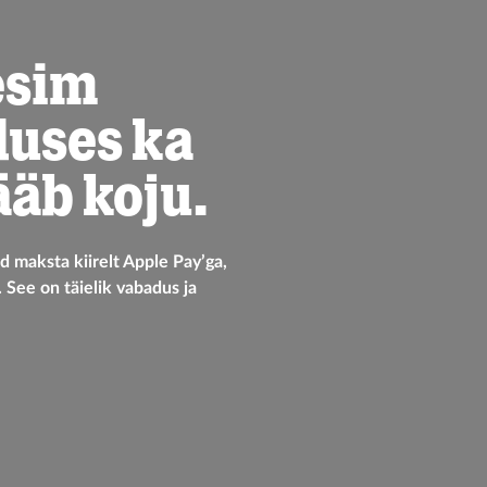
esim
duses ka
jääb koju.
d maksta kiirelt Apple Pay’ga,
v. See on täielik vabadus ja