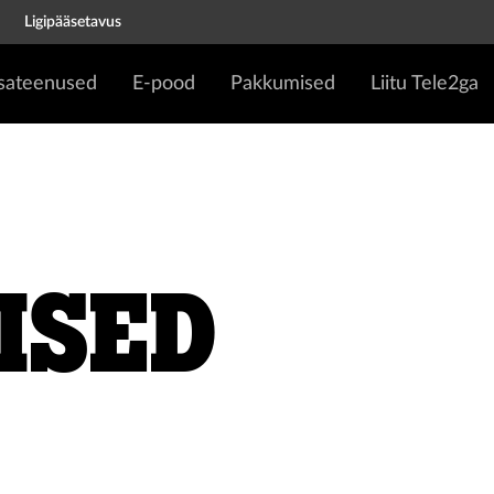
Ligipääsetavus
isateenused
E-pood
Pakkumised
Liitu Tele2ga
ised