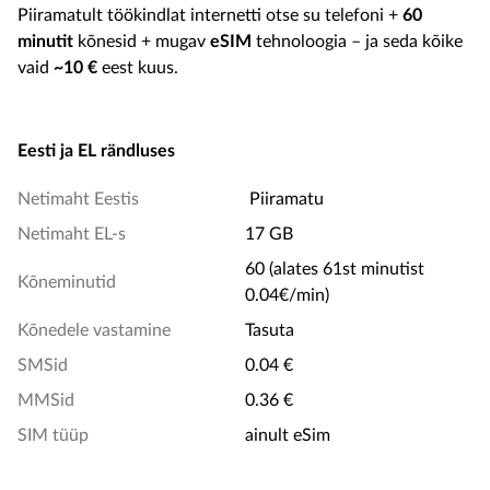
Piiramatult töökindlat internetti otse su telefoni +
60
minutit
kõnesid + mugav
eSIM
tehnoloogia – ja seda kõike
vaid
~10 €
eest kuus.
Eesti ja EL rändluses
Netimaht Eestis
Piiramatu
Netimaht EL-s
17 GB
60 (alates 61st minutist
Kõneminutid
0.04€/min)
Kõnedele vastamine
Tasuta
SMSid
0.04 €
MMSid
0.36 €
SIM tüüp
ainult eSim