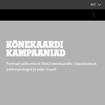
EST
Kõnekaardi
kampaaniad
Parimad pakkumised Tele2 kõnekaardile: topeltmahud,
auhinnamängud ja palju muud!