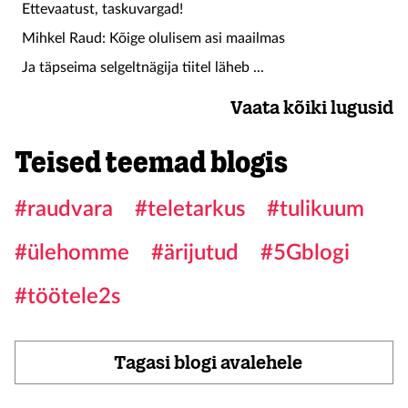
Ettevaatust, taskuvargad!
Mihkel Raud: Kõige olulisem asi maailmas
Ja täpseima selgeltnägija tiitel läheb ...
Vaata kõiki lugusid
Teised teemad blogis
#raudvara
#teletarkus
#tulikuum
#ülehomme
#ärijutud
#5Gblogi
#töötele2s
Tagasi blogi avalehele