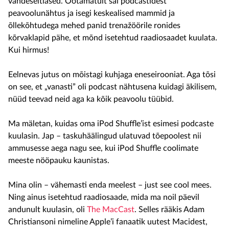
vandeseltlased. Ootamatult sai podcastidest
peavoolunähtus ja isegi keskealised mammid ja
õllekõhtudega mehed panid trenažöörile ronides
kõrvaklapid pähe, et mõnd isetehtud raadiosaadet kuulata.
Kui hirmus!
Eelnevas jutus on mõistagi kuhjaga eneseirooniat. Aga tõsi
on see, et „vanasti” oli podcast nähtusena kuidagi äkilisem,
nüüd teevad neid aga ka kõik peavoolu tüübid.
Ma mäletan, kuidas oma iPod Shuffle’ist esimesi podcaste
kuulasin. Jap – taskuhäälingud ulatuvad tõepoolest nii
ammusesse aega nagu see, kui iPod Shuffle coolimate
meeste nööpauku kaunistas.
Mina olin – vähemasti enda meelest – just see cool mees.
Ning ainus isetehtud raadiosaade, mida ma noil päevil
andunult kuulasin, oli
The MacCast
. Selles rääkis Adam
Christiansoni nimeline Apple’i fanaatik uutest Macidest,