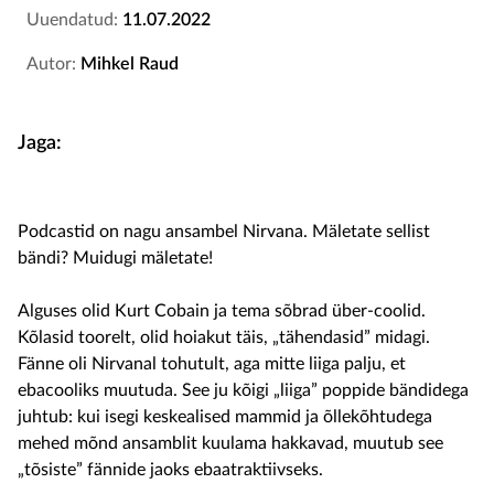
Uuendatud:
11.07.2022
Autor:
Mihkel Raud
Jaga:
Podcastid on nagu ansambel Nirvana. Mäletate sellist
bändi? Muidugi mäletate!
Alguses olid Kurt Cobain ja tema sõbrad über-coolid.
Kõlasid toorelt, olid hoiakut täis, „tähendasid” midagi.
Fänne oli Nirvanal tohutult, aga mitte liiga palju, et
ebacooliks muutuda. See ju kõigi „liiga” poppide bändidega
juhtub: kui isegi keskealised mammid ja õllekõhtudega
mehed mõnd ansamblit kuulama hakkavad, muutub see
„tõsiste” fännide jaoks ebaatraktiivseks.