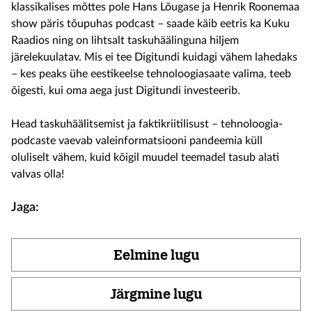
klassikalises mõttes pole Hans Lõugase ja Henrik Roonemaa
show päris tõupuhas podcast – saade käib eetris ka Kuku
Raadios ning on lihtsalt taskuhäälinguna hiljem
järelekuulatav. Mis ei tee Digitundi kuidagi vähem lahedaks
– kes peaks ühe eestikeelse tehnoloogiasaate valima, teeb
õigesti, kui oma aega just Digitundi investeerib.
Head taskuhäälitsemist ja faktikriitilisust – tehnoloogia-
podcaste vaevab valeinformatsiooni pandeemia küll
oluliselt vähem, kuid kõigil muudel teemadel tasub alati
valvas olla!
Jaga:
Eelmine lugu
Järgmine lugu