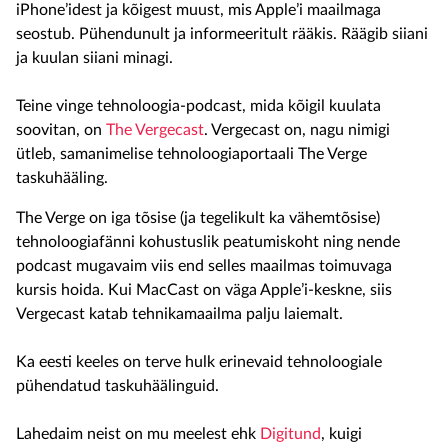
iPhone’idest ja kõigest muust, mis Apple’i maailmaga
seostub. Pühendunult ja informeeritult rääkis. Räägib siiani
ja kuulan siiani minagi.
Teine vinge tehnoloogia-podcast, mida kõigil kuulata
soovitan, on
The Vergecast
. Vergecast on, nagu nimigi
ütleb, samanimelise tehnoloogiaportaali The Verge
taskuhääling.
The Verge on iga tõsise (ja tegelikult ka vähemtõsise)
tehnoloogiafänni kohustuslik peatumiskoht ning nende
podcast mugavaim viis end selles maailmas toimuvaga
kursis hoida. Kui MacCast on väga Apple’i-keskne, siis
Vergecast katab tehnikamaailma palju laiemalt.
Ka eesti keeles on terve hulk erinevaid tehnoloogiale
pühendatud taskuhäälinguid.
Lahedaim neist on mu meelest ehk
Digitund
, kuigi