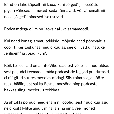
Bänd on lahe täpselt nii kaua, kuni „õiged” ja seetõttu
pigem vähesed inimesed seda fännavad. Või vähemalt nii
need „õiged” inimesed ise usuvad.
Podcastidega oli minu jaoks natuke samamoodi.
Kui need kunagi ammu tekkisid, mõjusid need põnevalt ja
coolilt. Kes taskuhäälinguid kuulas, see oli justkui natuke
„erilisem” ja „teadlikum”.
Kõik teised said oma info Vikerraadiost või ei saanud üldse,
sest paljudel teemadel, mida podcastide tegijad puudutasid,
ei räägitud suures meedias midagi. Siis toimus aga pööre –
taskuhäälingust sai ka Eestis moesõna ning podcaste
hakkas siingi meeletult tekkima.
Ja ühtäkki polnud need enam nii coolid, sest nüüd kuulasid
neid kõik! Mitte ainult mina ja sina ning veel mõned