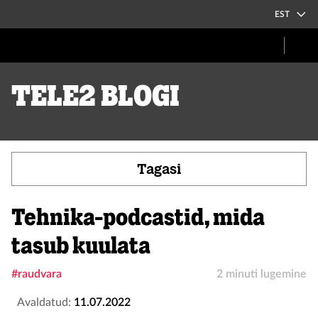
EST
Tele2 blogi
Tagasi
Tehnika-podcastid, mida
tasub kuulata
#raudvara
2 minuti lugemine
Avaldatud:
11.07.2022