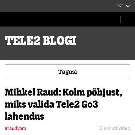
EST
Tele2 blogi
Tagasi
Mihkel Raud: Kolm põhjust,
miks valida Tele2 Go3
lahendus
#raudvara
2 minuti video