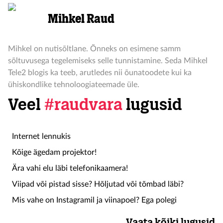
Mihkel Raud
Mihkel on nutisõltlane. Õnneks on esimene samm
sõltuvusega tegelemiseks selle tunnistamine. Seda Mihkel
Tele2 blogis ka teeb, arutledes nii õunatoodete kui ka
ühiskondlike tehnoloogiateemade üle.
Veel
#raudvara
lugusid
Internet lennukis
Kõige ägedam projektor!
Ära vahi elu läbi telefonikaamera!
Viipad või pistad sisse? Hõljutad või tõmbad läbi?
Mis vahe on Instagramil ja viinapoel? Ega polegi
Vaata kõiki lugusid