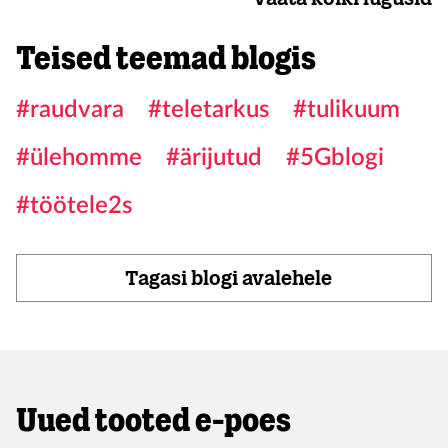
Teised teemad blogis
#raudvara
#teletarkus
#tulikuum
#ülehomme
#ärijutud
#5Gblogi
#töötele2s
Tagasi blogi avalehele
Uued tooted e-poes