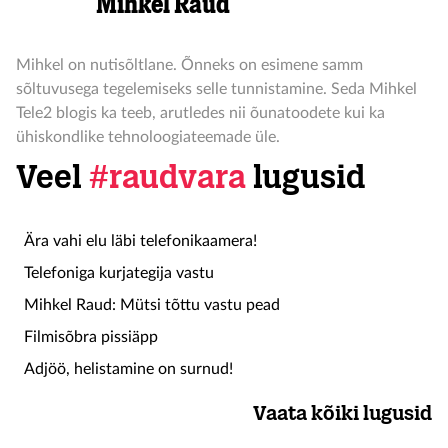
Mihkel Raud
Mihkel on nutisõltlane. Õnneks on esimene samm
sõltuvusega tegelemiseks selle tunnistamine. Seda Mihkel
Tele2 blogis ka teeb, arutledes nii õunatoodete kui ka
ühiskondlike tehnoloogiateemade üle.
Veel
#raudvara
lugusid
Ära vahi elu läbi telefonikaamera!
Telefoniga kurjategija vastu
Mihkel Raud: Mütsi tõttu vastu pead
Filmisõbra pissiäpp
Adjöö, helistamine on surnud!
Vaata kõiki lugusid