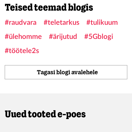
Teised teemad blogis
#raudvara
#teletarkus
#tulikuum
#ülehomme
#ärijutud
#5Gblogi
#töötele2s
Tagasi blogi avalehele
Uued tooted e-poes