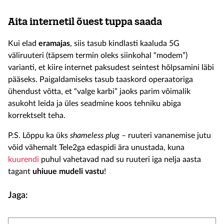
Aita internetil õuest tuppa saada
Kui elad
eramajas
, siis tasub kindlasti kaaluda 5G
väliruuteri (täpsem termin oleks siinkohal “modem”)
varianti, et kiire internet paksudest seintest hõlpsamini läbi
pääseks. Paigaldamiseks tasub taaskord operaatoriga
ühendust võtta, et “valge karbi” jaoks parim võimalik
asukoht leida ja üles seadmine koos tehniku abiga
korrektselt teha.
P.S. Lõppu ka üks
shameless plug
– ruuteri vananemise jutu
võid vähemalt Tele2ga edaspidi ära unustada, kuna
kuurendi
puhul vahetavad nad su ruuteri iga nelja aasta
tagant
uhiuue mudeli vastu
!
Jaga: