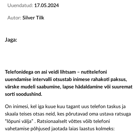
Uuendatud:
17.05.2024
Autor:
Silver Tilk
Jaga:
Telefonidega on asi veidi lihtsam – nutitelefoni
uuendamise intervalli otsustab inimese rahakoti paksus,
värske mudeli saabumine, lapse hädaldamine või suuremat
sorti soodushind.
On inimesi, kel iga kuue kuu tagant uus telefon taskus ja
skaala teises otsas neid, kes põrutavad oma ustava ratsuga
“lõpuni välja” . Ratsionaalselt võttes võib telefoni
vahetamise põhjused jaotada laias laastus kolmeks: