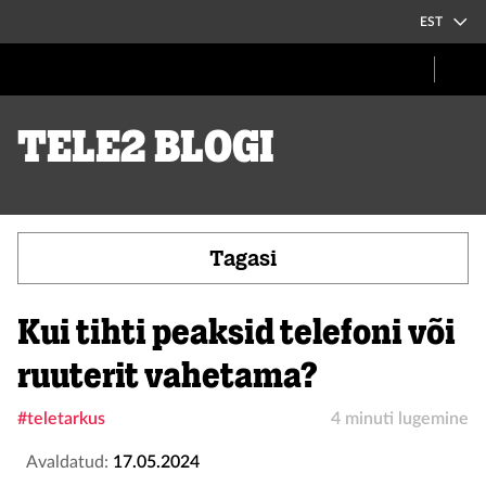
EST
Tele2 blogi
Tagasi
Kui tihti peaksid telefoni või
ruuterit vahetama?
#teletarkus
4 minuti lugemine
Avaldatud:
17.05.2024