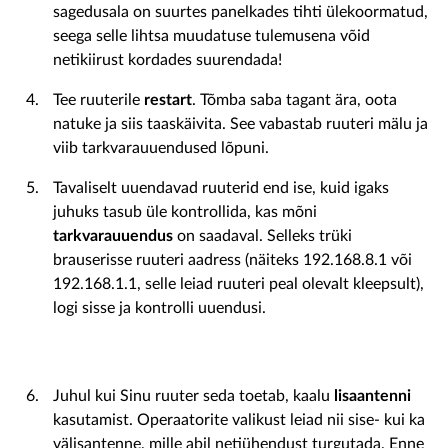
sagedusala on suurtes panelkades tihti ülekoormatud,
seega selle lihtsa muudatuse tulemusena võid
netikiirust kordades suurendada!
Tee ruuterile
restart
. Tõmba saba tagant ära, oota
natuke ja siis taaskäivita. See vabastab ruuteri mälu ja
viib tarkvarauuendused lõpuni.
Tavaliselt uuendavad ruuterid end ise, kuid igaks
juhuks tasub üle kontrollida, kas mõni
tarkvarauuendus
on saadaval. Selleks trüki
brauserisse ruuteri aadress (näiteks 192.168.8.1 või
192.168.1.1, selle leiad ruuteri peal olevalt kleepsult),
logi sisse ja kontrolli uuendusi.
Juhul kui Sinu ruuter seda toetab, kaalu
lisaantenni
kasutamist. Operaatorite valikust leiad nii sise- kui ka
välisantenne, mille abil netiühendust turgutada. Enne