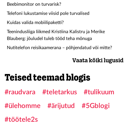
Beebimonitor on turvarisk?
Telefoni lukustamise viisid pole turvalised
Kuidas valida mobiilipaketti?
Teenindusliiga liikmed Kristiina Kalistru ja Merike
Blauberg: jõuludel tuleb tööd teha mõnuga
Nutitelefon reisikaamerana – põhjendatud või mitte?
Vaata kõiki lugusid
Teised teemad blogis
#raudvara
#teletarkus
#tulikuum
#ülehomme
#ärijutud
#5Gblogi
#töötele2s