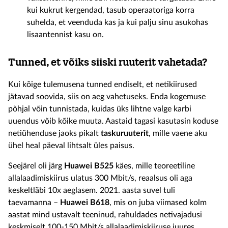
kui kukrut kergendad, tasub operaatoriga korra
suhelda, et veenduda kas ja kui palju sinu asukohas
lisaantennist kasu on.
Tunned, et võiks siiski ruuterit vahetada?
Kui kõige tulemusena tunned endiselt, et netikiirused
jätavad soovida, siis on aeg vahetuseks. Enda kogemuse
põhjal võin tunnistada, kuidas üks lihtne valge karbi
uuendus võib kõike muuta. Aastaid tagasi kasutasin koduse
netiühenduse jaoks pikalt
taskuruuterit
, mille vaene aku
ühel heal päeval lihtsalt üles paisus.
Seejärel oli järg
Huawei B525
käes, mille teoreetiline
allalaadimiskiirus ulatus 300 Mbit/s, reaalsus oli aga
keskeltläbi 10x aeglasem. 2021. aasta suvel tuli
taevamanna –
Huawei B618
, mis on juba viimased kolm
aastat mind ustavalt teeninud, rahuldades netivajadusi
keskmiselt 100-150 Mbit/s allalaadimiskiiruse juures