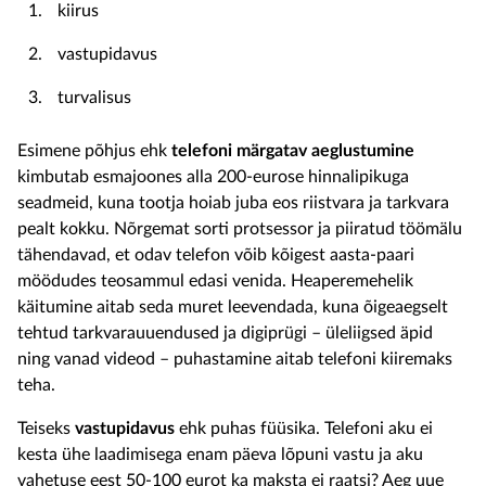
kiirus
vastupidavus
turvalisus
Esimene põhjus ehk
telefoni märgatav aeglustumine
kimbutab esmajoones alla 200-eurose hinnalipikuga
seadmeid, kuna tootja hoiab juba eos riistvara ja tarkvara
pealt kokku. Nõrgemat sorti protsessor ja piiratud töömälu
tähendavad, et odav telefon võib kõigest aasta-paari
möödudes teosammul edasi venida. Heaperemehelik
käitumine aitab seda muret leevendada, kuna õigeaegselt
tehtud tarkvarauuendused ja digiprügi – üleliigsed äpid
ning vanad videod – puhastamine aitab telefoni kiiremaks
teha.
Teiseks
vastupidavus
ehk puhas füüsika. Telefoni aku ei
kesta ühe laadimisega enam päeva lõpuni vastu ja aku
vahetuse eest 50-100 eurot ka maksta ei raatsi? Aeg uue