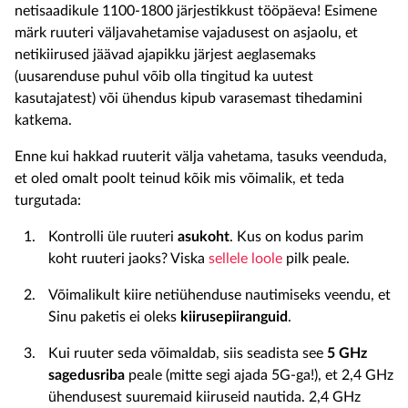
netisaadikule 1100-1800
järjestikkust
tööpäeva! Esimene
märk ruuteri väljavahetamise vajadusest on asjaolu, et
netikiirused jäävad ajapikku järjest aeglasemaks
(uusarenduse puhul võib olla tingitud ka uutest
kasutajatest) või ühendus kipub varasemast tihedamini
katkema.
Enne kui hakkad ruuterit välja vahetama, tasuks veenduda,
et oled omalt poolt teinud kõik mis võimalik, et teda
turgutada:
Kontrolli üle ruuteri
asukoht
. Kus on kodus parim
koht ruuteri jaoks? Viska
sellele loole
pilk peale.
Võimalikult kiire netiühenduse nautimiseks veendu, et
Sinu paketis ei oleks
kiirusepiiranguid
.
Kui ruuter seda võimaldab, siis seadista see
5 GHz
sagedusriba
peale (mitte segi ajada 5G-ga!), et 2,4 GHz
ühendusest suuremaid kiiruseid nautida. 2,4 GHz