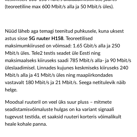
(teoreetiline max 600 Mbit/s alla ja 50 Mbit/s üles).
Nüüd läheb aga temagi teenitud puhkusele, kuna uksest
astus sisse
5G ruuter H158
. Teoreetilised
maksimumkiirused on võimsad: 1.65 Gbit/s alla ja 250
Mbit/s üles. Tele2 testis seadet üle Eesti ning
maksimaalseks kiiruseks saadi 785 Mbit/s alla- ja 90 Mbit/s
üleslaadimisel. Linnades kujunes keskmiseks kiiruseks 240
Mbit/s alla ja 41 Mbit/s üles ning maapiirkondades
vastavalt 180 Mbit/s ja 21 Mbit/s. Seega netitulevik näib
helge.
Moodsal ruuteril on veel üks suur pluss – mitmete
seadistamisvõimaluste hulgas on ka variant signaali
tugevust testida, et saaksid ruuteri korteris võimalikult
heale kohale panna.