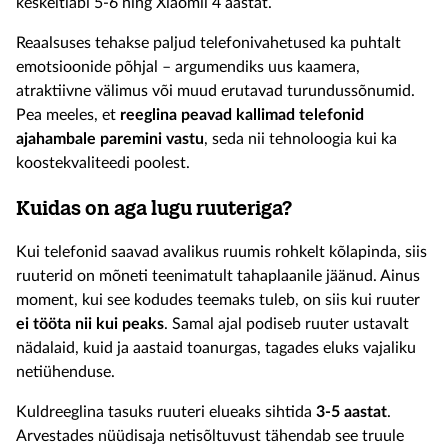
keskeltläbi 5-6 ning Xiaomil 4 aastat.
Reaalsuses tehakse paljud telefonivahetused ka puhtalt
emotsioonide põhjal – argumendiks uus kaamera,
atraktiivne välimus või muud erutavad turundussõnumid.
Pea meeles, et
reeglina peavad kallimad telefonid
ajahambale paremini vastu
, seda nii tehnoloogia kui ka
koostekvaliteedi poolest.
Kuidas on aga lugu ruuteriga?
Kui telefonid saavad avalikus ruumis rohkelt kõlapinda, siis
ruuterid on mõneti teenimatult tahaplaanile jäänud. Ainus
moment, kui see kodudes teemaks tuleb, on siis kui ruuter
ei tööta nii kui peaks
. Samal ajal podiseb ruuter ustavalt
nädalaid, kuid ja aastaid toanurgas, tagades eluks vajaliku
netiühenduse.
Kuldreeglina tasuks ruuteri elueaks sihtida
3-5 aastat
.
Arvestades nüüdisaja netisõltuvust tähendab see truule