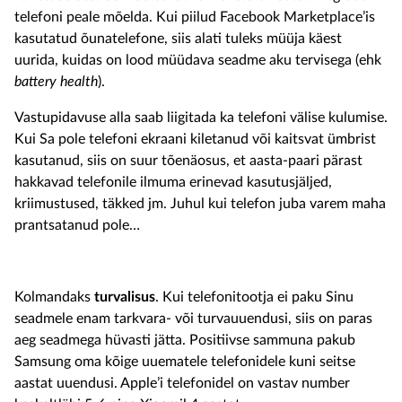
telefoni peale mõelda. Kui piilud Facebook Marketplace’is
kasutatud õunatelefone, siis alati tuleks müüja käest
uurida, kuidas on lood müüdava seadme aku tervisega (ehk
battery health
).
Vastupidavuse alla saab liigitada ka telefoni välise kulumise.
Kui Sa pole telefoni ekraani kiletanud või kaitsvat ümbrist
kasutanud, siis on suur tõenäosus, et aasta-paari pärast
hakkavad telefonile ilmuma erinevad kasutusjäljed,
kriimustused, täkked jm. Juhul kui telefon juba varem maha
prantsatanud pole…
Kolmandaks
turvalisus
. Kui telefonitootja ei paku Sinu
seadmele enam tarkvara- või turvauuendusi, siis on paras
aeg seadmega hüvasti jätta. Positiivse sammuna pakub
Samsung oma kõige uuematele telefonidele kuni seitse
aastat uuendusi. Apple’i telefonidel on vastav number