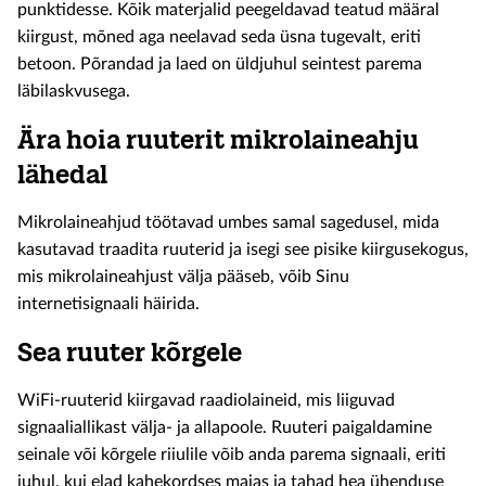
punktidesse. Kõik materjalid peegeldavad teatud määral
kiirgust, mõned aga neelavad seda üsna tugevalt, eriti
betoon. Põrandad ja laed on üldjuhul seintest parema
läbilaskvusega.
Ära hoia ruuterit mikrolaineahju
lähedal
Mikrolaineahjud töötavad umbes samal sagedusel, mida
kasutavad traadita ruuterid ja isegi see pisike kiirgusekogus,
mis mikrolaineahjust välja pääseb, võib Sinu
internetisignaali häirida.
Sea ruuter kõrgele
WiFi-ruuterid kiirgavad raadiolaineid, mis liiguvad
signaaliallikast välja- ja allapoole. Ruuteri paigaldamine
seinale või kõrgele riiulile võib anda parema signaali, eriti
juhul, kui elad kahekordses majas ja tahad hea ühenduse