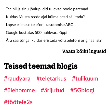
Tee nii ja sinu jõulupildid tulevad poole paremad
Kuidas Musta reede ajal külma pead säilitada?
Lapse esimese telefoni kasutamise ABC
Google kustutas 500 nuhkvara-äppi
Ära saa tünga: kuidas eristada võltstelefoni originaalist?
Vaata kõiki lugusid
Teised teemad blogis
#raudvara
#teletarkus
#tulikuum
#ülehomme
#ärijutud
#5Gblogi
#töötele2s