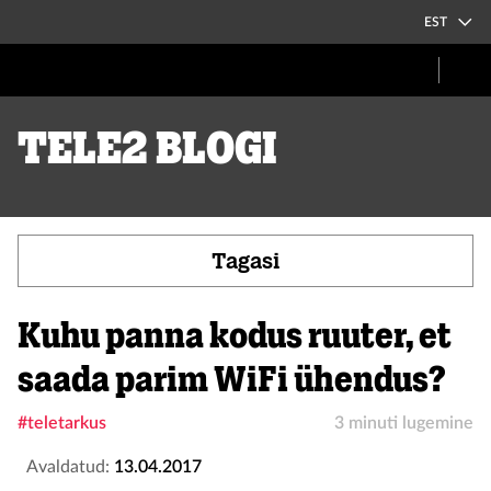
EST
Tele2 blogi
Tagasi
Kuhu panna kodus ruuter, et
saada parim WiFi ühendus?
#teletarkus
3 minuti lugemine
Avaldatud:
13.04.2017