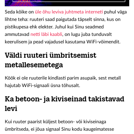
Seda kõike on
üle õhu leviva juhtmeta interneti
puhul väga
lihtne teha: ruuteri saad paigutada täpselt sinna, kus on
pistikupesa ehk elekter. Juhul kui Sinu seadmed
ammutavad
netti läbi kaabli
, on lugu juba tunduvalt
keerulisem ja pead vajadusel kasutama WiFi-võimendit.
Väldi ruuteri ümbritsemist
metallesemetega
Köök ei ole ruuterile kindlasti parim asupaik, sest metall
hajutab WiFi-signaali üsna tõhusalt.
Ka betoon- ja kiviseinad takistavad
levi
Kui ruuter paarist küljest betoon- või kiviseinaga
ümbritseda, ei jõua signaal Sinu kodu kaugeimatesse