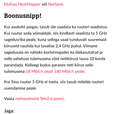
Ekahau HeatMapper
või
NetSpot
.
Boonusnipp!
Kui asukoht paigas, tasub üle vaadata ka ruuteri seadistus.
Kui ruuter seda võimaldab, siis kindlasti seadista ta 5 GHz
sagedusriba peale, kuna sellega saad tunduvalt suuremaid
kiiruseid nautida kui tavalise 2,4 GHz puhul. Viimane
sagedusala on näiteks kortermajades ka ülekasutatud ja
selle vahetuse tulemusena võid netikiirust lausa 10 korda
parandada. Kolleegi kodus paranes neti kiirus selle
tulemusena
18 Mbit/s pealt 180 Mbit/s peale
.
Kui Sinu ruuter 5 GHz ei toeta, siis tasub mõelda ruuteri
uuendamise peale.
Vaata
netiseadmeid Tele2 e-poest
.
Jaga: