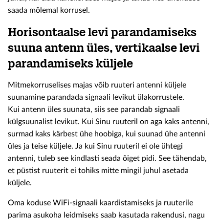
saada mõlemal korrusel.
Horisontaalse levi parandamiseks
suuna antenn üles, vertikaalse levi
parandamiseks küljele
Mitmekorruselises majas võib ruuteri antenni küljele
suunamine parandada signaali levikut ülakorrustele.
Kui antenn üles suunata, siis see parandab signaali
külgsuunalist levikut. Kui Sinu ruuteril on aga kaks antenni,
surmad kaks kärbest ühe hoobiga, kui suunad ühe antenni
üles ja teise küljele. Ja kui Sinu ruuteril ei ole ühtegi
antenni, tuleb see kindlasti seada õiget pidi. See tähendab,
et püstist ruuterit ei tohiks mitte mingil juhul asetada
küljele.
Oma koduse WiFi-signaali kaardistamiseks ja ruuterile
parima asukoha leidmiseks saab kasutada rakendusi, nagu