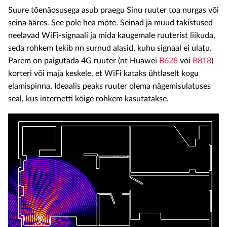
Suure tõenäosusega asub praegu Sinu ruuter toa nurgas või
seina ääres. See pole hea mõte. Seinad ja muud takistused
neelavad WiFi-signaali ja mida kaugemale ruuterist liikuda,
seda rohkem tekib nn surnud alasid, kuhu signaal ei ulatu.
Parem on paigutada 4G ruuter (nt Huawei
B628
või
B818
)
korteri või maja keskele, et WiFi kataks ühtlaselt kogu
elamispinna. Ideaalis peaks ruuter olema nägemisulatuses
seal, kus internetti kõige rohkem kasutatakse.