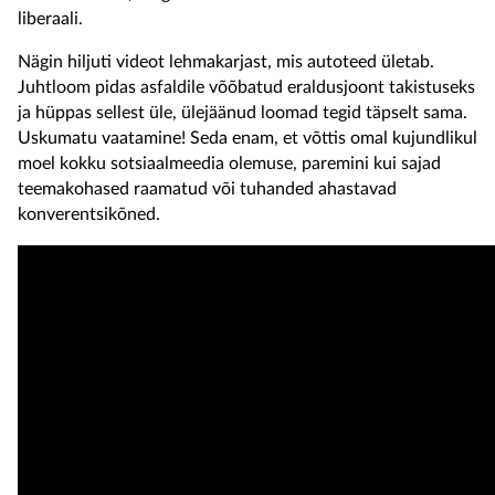
liberaali.
Nägin hiljuti videot lehmakarjast, mis autoteed ületab.
Juhtloom pidas asfaldile võõbatud eraldusjoont takistuseks
ja hüppas sellest üle, ülejäänud loomad tegid täpselt sama.
Uskumatu vaatamine! Seda enam, et võttis omal kujundlikul
moel kokku sotsiaalmeedia olemuse, paremini kui sajad
teemakohased raamatud või tuhanded ahastavad
konverentsikõned.