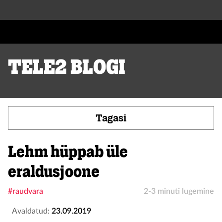
Tele2 blogi
Tagasi
Lehm hüppab üle
eraldusjoone
#raudvara
2-3 minuti lugemine
Avaldatud:
23.09.2019