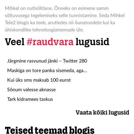
Mihkel on nutisõltlane. Õnneks on esimene samm
sõltuvusega tegelemiseks selle tunnistamine. Seda Mihkel
Tele2 blogis ka teeb, arutledes nii õunatoodete kui ka
ühiskondlike tehnoloogiateemade üle.
Veel
#raudvara
lugusid
Järgmine rasvunud jänki – Twitter 280
Maskiga on tore panka siseneda, aga...
Kui üks sms maksab 100 eurot
Sõnum valesse aknasse
Tark kidramees taskus
Vaata kõiki lugusid
Teised teemad blogis