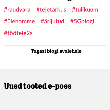
#raudvara
#teletarkus
#tulikuum
#ülehomme
#ärijutud
#5Gblogi
#töötele2s
Tagasi blogi avalehele
Uued tooted e-poes