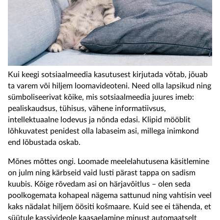
Kui keegi sotsiaalmeedia kasutusest kirjutada võtab, jõuab
ta varem või hiljem loomavideoteni. Need olla lapsikud ning
sümboliseerivat kõike, mis sotsiaalmeedia juures imeb:
pealiskaudsus, tühisus, vähene informatiivsus,
intellektuaalne lodevus ja nõnda edasi. Klipid mööblit
lõhkuvatest penidest olla labaseim asi, millega inimkond
end lõbustada oskab.
Mõnes mõttes ongi. Loomade meelelahutusena käsitlemine
on julm ning kärbseid vaid lusti pärast tappa on sadism
kuubis. Kõige rõvedam asi on härjavõitlus – olen seda
poolkogemata kohapeal nägema sattunud ning vahtisin veel
kaks nädalat hiljem öösiti košmaare. Kuid see ei tähenda, et
süütule kassivideole kaasaelamine minust automaatselt