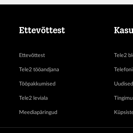
Ettevõttest
Kasu
Ettevõttest
Tele2 bl
Tele2 tööandjana
Telefon
Tööpakkumised
Uudise
Tele2 leviala
Tingimu
Meediapäringud
Küpsist