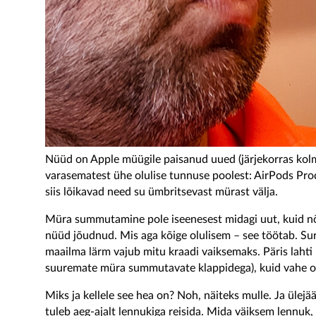
Nüüd on Apple müügile paisanud uued (järjekorras kol
varasematest ühe olulise tunnuse poolest: AirPods Pro
siis lõikavad need su ümbritsevast mürast välja.
Müra summutamine pole iseenesest midagi uut, kuid nõn
nüüd jõudnud. Mis aga kõige olulisem – see töötab. S
maailma lärm vajub mitu kraadi vaiksemaks. Päris lahti l
suuremate müra summutavate klappidega), kuid vahe o
Miks ja kellele see hea on? Noh, näiteks mulle. Ja ülejä
tuleb aeg-ajalt lennukiga reisida. Mida väiksem lennuk, 