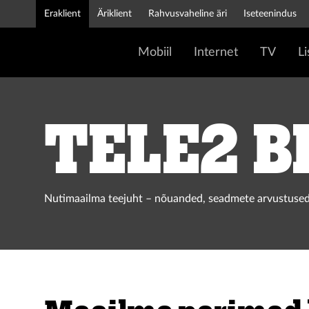
Eraklient
Äriklient
Rahvusvaheline äri
Iseteenindus
Mobiil
Internet
TV
L
Tele2 b
Nutimaailma teejuht – nõuanded, seadmete arvustused