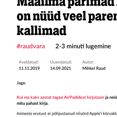
Maailma parimad 
on nüüd veel pare
kallimad
#raudvara
2-3 minuti lugemine
Avaldatud:
Uuendatud:
Autor:
11.11.2019
14.09.2021
Mihkel Raud
Jaga:
Kui ma kaks aastat tagasi AirPodidest kirjutasin
ja neid
mitu pahast kirja.
Inimeste erutust ei põhjustanud niivõrd Apple’i kõrvakla