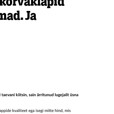
kõrvaklapid
mad. Ja
 taevani kiitsin, sain ärritunud lugejailt üsna
ppide kvaliteet ega isegi mitte hind, mis