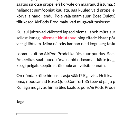
saatus su otse propelleri kõrvale on määranud istuma.
neljandat sümfooniat kuulata, aga kuuled vaid propeller
kõrva ja naudi lendu. Pole vaja enam suuri Bose QuietCo
tillukesed AirPods Prod mahuvad mugavalt taskusse.
Kui sul juhtuvad väikesed lapsed olema, läheb müra s
sellest kunagi
pikemalt kirjutanud
ning titade kisast p
veelgi lihtsam. Mina näiteks kannan neid kogu aeg task
Loomulikult on AirPod Prodel ka üks suur puudus. See 
Ameerikas saab uued kõrvaklapid odavamalt kätte (nagu 
keegi pelgalt seepärast üle ookeani viitsib lennata.
On nõnda krõbe hinnasilt asja väärt? Ega vist. Heli kvali
oma, noodsamad Bose QuietComfort 35 teevad palju pa
Kui aga mugavus hinna üles kaalub, pole AirPods Prod
Jaga: