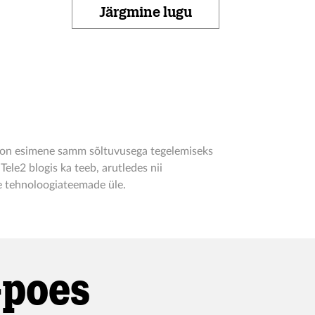
Järgmine lugu
 on esimene samm sõltuvusega tegelemiseks
Tele2 blogis ka teeb, arutledes nii
e tehnoloogiateemade üle.
-poes