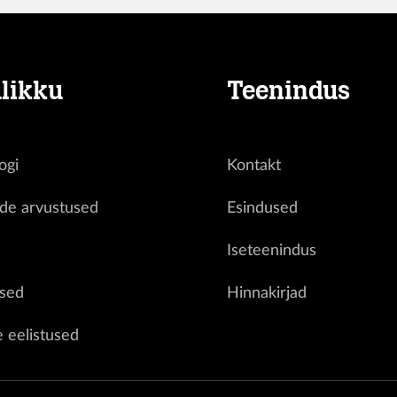
likku
Teenindus
ogi
Kontakt
ide arvustused
Esindused
d
Iseteenindus
sed
Hinnakirjad
e eelistused