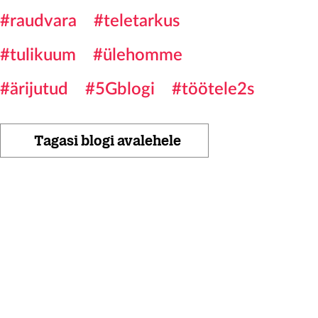
#raudvara
#teletarkus
#tulikuum
#ülehomme
#ärijutud
#5Gblogi
#töötele2s
Tagasi blogi avalehele