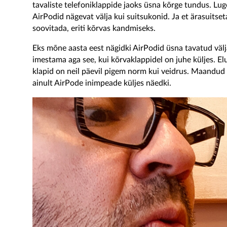
tavaliste telefoniklappide jaoks üsna kõrge tundus. Luge
AirPodid nägevat välja kui suitsukonid. Ja et ärasuitse
soovitada, eriti kõrvas kandmiseks.
Eks mõne aasta eest nägidki AirPodid üsna tavatud väl
imestama aga see, kui kõrvaklappidel on juhe küljes. E
klapid on neil päevil pigem norm kui veidrus. Maandud
ainult AirPode inimpeade küljes näedki.