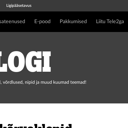
Ligipääsetavus
isateenused
E-pood
Pakkumised
Liitu Tele2ga
logi
, võrdlused, nipid ja muud kuumad teemad!