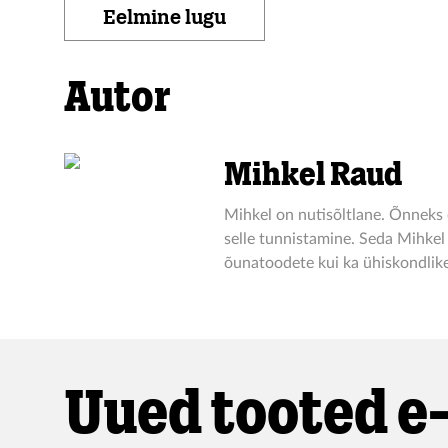
Eelmine lugu
Autor
Mihkel Raud
Mihkel on nutisõltlane. Õnneks
selle tunnistamine. Seda Mihkel 
õunatoodete kui ka ühiskondlik
Uued tooted e