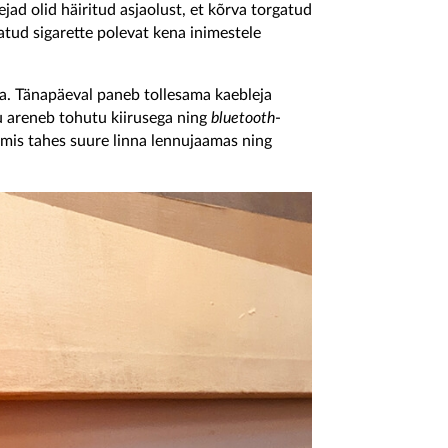
jad olid häiritud asjaolust, et kõrva torgatud
tatud sigarette polevat kena inimestele
ja. Tänapäeval paneb tollesama kaebleja
lu areneb tohutu kiirusega ning
bluetooth
-
 mis tahes suure linna lennujaamas ning