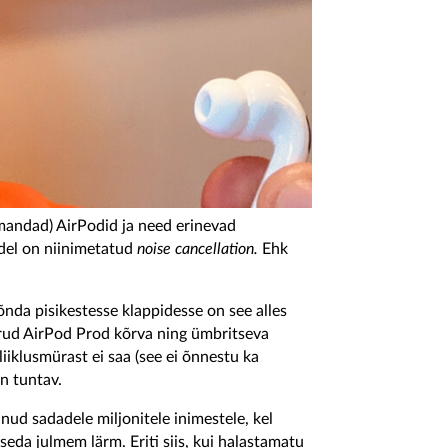
mandad) AirPodid ja need erinevad
del on niinimetatud
noise cancellation.
Ehk
da pisikestesse klappidesse on see alles
urud AirPod Prod kõrva ning ümbritseva
iiklusmürast ei saa (see ei õnnestu ka
n tuntav.
änud sadadele miljonitele inimestele, kel
seda julmem lärm. Eriti siis, kui halastamatu