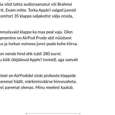
 Sa võid tahta audioraamatut või Brahmsi
it. Enam mitte. Torka Apple’i valged junnid
mfort 35 klappe seljakotist välja otsida,
ummutavaid klappe ka maa peal vaja. Olen
õgenemine on AirPod Prode abil nüüdsest
us ja torkan esimese jonni peale kohe kõrva.
on nende hind ehk tubli 280 eurot.
kõik ülejäänud Apple’i tooted), aga vaevalt
teet on AirPodidel siiski pisikeste klappide
remat häält, märkimisväärse hinnavaheta.
est paremat olemas. Minu meelest kaalub.