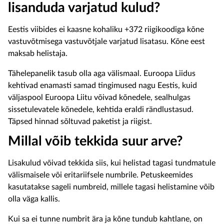
lisanduda varjatud kulud?
Eestis viibides ei kaasne kohaliku +372 riigikoodiga kõne
vastuvõtmisega vastuvõtjale varjatud lisatasu. Kõne eest
maksab helistaja.
Tähelepanelik tasub olla aga välismaal. Euroopa Liidus
kehtivad enamasti samad tingimused nagu Eestis, kuid
väljaspool Euroopa Liitu võivad kõnedele, sealhulgas
sissetulevatele kõnedele, kehtida eraldi rändlustasud.
Täpsed hinnad sõltuvad paketist ja riigist.
Millal võib tekkida suur arve?
Lisakulud võivad tekkida siis, kui helistad tagasi tundmatule
välismaisele või eritariifsele numbrile. Petuskeemides
kasutatakse sageli numbreid, millele tagasi helistamine võib
olla väga kallis.
Kui sa ei tunne numbrit ära ja kõne tundub kahtlane, on