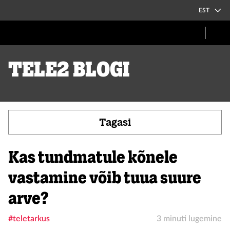
EST
Tele2 blogi
Tagasi
Kas tundmatule kõnele
vastamine võib tuua suure
arve?
#teletarkus
3 minuti lugemine