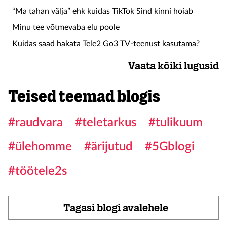
“Ma tahan välja” ehk kuidas TikTok Sind kinni hoiab
Minu tee võtmevaba elu poole
Kuidas saad hakata Tele2 Go3 TV-teenust kasutama?
Vaata kõiki lugusid
Teised teemad blogis
#raudvara
#teletarkus
#tulikuum
#ülehomme
#ärijutud
#5Gblogi
#töötele2s
Tagasi blogi avalehele