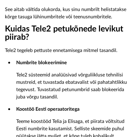
See aitab vältida olukorda, kus sinu numbrilt helistatakse
kõrge tasuga lühinumbritele või teenusnumbritele.
Kuidas Tele2 petukõnede levikut
piirab?
Tele2 tegeleb pettuste ennetamisega mitmel tasandil.
Numbrite blokeerimine
Tele2 süsteemid analüüsivad võrguliikluse tehnilisi
mustreid, et tuvastada ebatavalist või pahatahtlikku
tegevust. Tuvastatud petunumbrid saab blokeerida
juba võrgu tasandil.
Koostöö Eesti operaatoritega
Teeme koostööd Telia ja Elisaga, et piirata võltsitud
Eesti numbrite kasutamist. Selliste skeemide puhul
püütakse jätta muljet, et kõne tuleb kohalikult