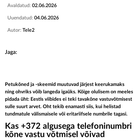
Avaldatud:
02.06.2026
Uuendatud:
04.06.2026
Autor:
Tele2
Jaga:
Petukõned ja -skeemid muutuvad järjest keerukamaks
ning ohvriks võib langeda igaüks. Kõige olulisem on meeles
pidada üht: Eestis viibides ei teki tavakõne vastuvõtmisest
sulle suurt arvet. Oht tekib enamasti siis, kui helistad
tundmatule välismaisele või eritariifsele numbrile tagasi.
Kas +372 algusega telefoninumbri
kõne vastu võtmisel võivad