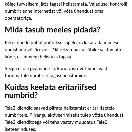
kõige turvalisem jätta tagasi helistamata. Vajadusel kontrolli
numbrit enne internetist või võta ühendust oma
operaatoriga.
Mida tasub meeles pidada?
Petukõnede puhul püütakse sageli ära kasutada inimese
uudishimu või ärevust. Näiteks tehakse lühike vastamata
kõne, et inimene helistaks tagasi.
Seega ei ole peamine risk kõne vastuvõtmine, vaid
tundmatule numbrile tagasi helistamine.
Kuidas keelata eritariifsed
numbrid?
Tele2 kliendid saavad piirata helistamist eritariifsetele
numbritele. Piirangu aktiveerimiseks tuleb võtta ühendust
Tele2 klienditoega või teha vastav muudatus Tele2
iseteeninduses.