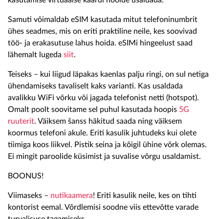
kasutamise virtuaalse kaardi hoolde usaldada.
Samuti võimaldab eSIM kasutada mitut telefoninumbrit
ühes seadmes, mis on eriti praktiline neile, kes soovivad
töö- ja erakasutuse lahus hoida. eSIMi hingeelust saad
lähemalt lugeda
siit
.
Teiseks – kui liigud läpakas kaenlas palju ringi, on sul netiga
ühendamiseks tavaliselt kaks varianti. Kas usaldada
avalikku WiFi võrku või jagada telefonist netti (hotspot).
Omalt poolt soovitame sel puhul kasutada hoopis
5G
ruuterit
. Väiksem šanss häkitud saada ning väiksem
koormus telefoni akule. Eriti kasulik juhtudeks kui olete
tiimiga koos liikvel. Pistik seina ja kõigil ühine võrk olemas.
Ei mingit paroolide küsimist ja suvalise võrgu usaldamist.
BOONUS!
Viimaseks –
nutikaamera
! Eriti kasulik neile, kes on tihti
kontorist eemal. Võrdlemisi soodne viis ettevõtte varade