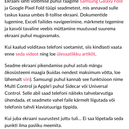
Ekraani lahti voltimise puhul räägime
Samsung Galaxy Fold
ja Google Pixel Fold tüüpi seadmetest, mis annavad sulle
taskus kaasa umbes 8-tollise ekraani. Dokumentide
lugemine, Exceli failides navigeerimine, märkmete tegemine
ja kasvõi tavaline veebis müttamine muutuvad suurema
ekraani puhul mugavamaks.
Kui kaalud volditava telefoni soetamist, siis kindlasti vaata
enne
seda videot
ning loe
ülevaatlikku artiklit
.
Seadme ekraani pikendamise puhul astub mängu
ökosüsteemi maagia (kuidas nendest maksimum võtta, loe
lähemalt
siin
). Samsungi puhul kannab see funktsioon nime
Multi Control ja Apple'i puhul Sidecar või Universal
Control. Selle abil saad telefoni näiteks tahvelarvutiga
ühendada, et seadmete vahel faile kärmelt liigutada või
telefonis tahvli klaviatuuriga tippida.
Kui juba ekraani suurustest juttu tuli… Ei saa lõpetada seda
punkti ilma pasliku meemita.