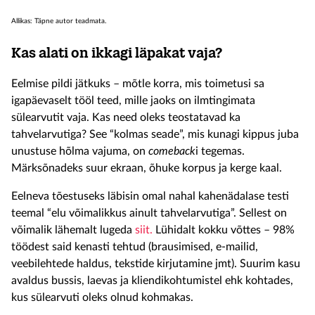
Allikas: Täpne autor teadmata.
Kas alati on ikkagi läpakat vaja?
Eelmise pildi jätkuks – mõtle korra, mis toimetusi sa
igapäevaselt tööl teed, mille jaoks on ilmtingimata
sülearvutit vaja. Kas need oleks teostatavad ka
tahvelarvutiga? See “kolmas seade”, mis kunagi kippus juba
unustuse hõlma vajuma, on
comeback
i tegemas.
Märksõnadeks suur ekraan, õhuke korpus ja kerge kaal.
Eelneva tõestuseks läbisin omal nahal kahenädalase testi
teemal “elu võimalikkus ainult tahvelarvutiga”. Sellest on
võimalik lähemalt lugeda
siit.
Lühidalt kokku võttes – 98%
töödest said kenasti tehtud (brausimised, e-mailid,
veebilehtede haldus, tekstide kirjutamine jmt). Suurim kasu
avaldus bussis, laevas ja kliendikohtumistel ehk kohtades,
kus sülearvuti oleks olnud kohmakas.