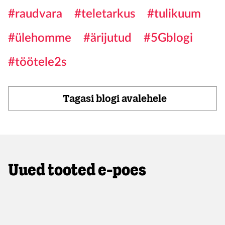
#raudvara
#teletarkus
#tulikuum
#ülehomme
#ärijutud
#5Gblogi
#töötele2s
Tagasi blogi avalehele
Uued tooted e-poes