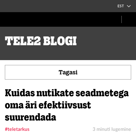
EST
Tele2 blogi
Tagasi
Kuidas nutikate seadmetega
oma äri efektiivsust
suurendada
#teletarkus
3 minuti lugemine