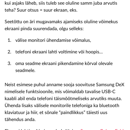
kui asjaks läheb, siis tuleb see oluline samm juba arvutis
teha? Suur otsus = suur ekraan, eks.
Seetõttu on äri mugavamaks ajamiseks oluline võimekus
ekraani pinda suurendada, olgu selleks:
välise monitori ühendamise võimalus,
telefoni ekraani lahti voltimine või hoopis…
oma seadme ekraani pikendamine kõrval olevale
seadmele.
Neist esimese puhul anname sooja soovituse Samsung DeX
nimelisele funktsioonile, mis võimaldab tavalise USB-C
kaabli abil enda telefoni täismõõtmeliseks arvutiks muuta.
Ühenda lisaks välisele monitorile telefoniga ka bluetooth
klaviatuur ja hiir, et sõnale “paindlikkus” täiesti uus
tähendus anda.