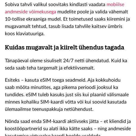
Sobiva tahvli valikul soovitaks kindlasti vaadata
mobiilse
andmeside võimekusega
mudelite poole ja valida vähemalt
10-tollise ekraaniga mudel. Et toimetused saaks kiiremini ja
mugavamalt tehtud, tasub lisada tahvlile kaitsev ümbris
koos klaviatuuriga.
Kuidas mugavalt ja kiirelt ühendus tagada
Tänapäeval oleme sisuliselt 24/7 netti ühendatud. Kuid ka
seda saab teha targemalt ja efektiivsemalt.
Esiteks – kasuta eSIM toega seadmeid. Aja kokkuhoidu
saab mõõta minutites, aga pikema perioodi jooksul ka
tundides. eSIM tuleb kasuks just siis kui plaanid välismaale
minnes kohaliku SIM-kaardi võtta või kui soovid kasutada
ülemaailmse teenuspakkuja netiühendust.
Nõnda saad enda SIM-kaardi aktiivseks jätta – et kliendid ja
koostööpartnerid su alati ikka kätte saaks – ning andmeside