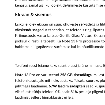
kenasti, samal ajal kui objektide/inimeste kustutamise v
Ekraan & sisemus
Esiküljel olev ekraan on suur, õhukeste servadega ja lih
värskendussagedus
tähendab, et telefonis ringi lipates 
Kriimustuste vastu kaitseb Gorilla Glass Victus. Ekraan
jooksul kiiresti ja täpselt. Ka Note 13 Pro protsessor to
hakkama nii igapäevase surfamise kui ka nõudlikumat
Telefoni seest leiame kaks suurt plussi ja ühe miinuse. 
Note 13 Pro on varustatud
256 GB sisemäluga
, milles
telefonikasutajale mitmeks aastaks. Teiseks suureks p
juhtmega laadimine.
67W laadimisadapteri
saad kusjuur
viis täiesti tühja telefoni 0% pealt 81% peale ja pilgen
laadimist sellest hinnaklassist ei leia.