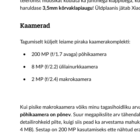
telefonist muusikat kuulata ka juhtmega klappidega, ku
haruldase
3,5mm kõrvaklapiaugu
! Üldplaanis jätab Xia
Kaamerad
Tagumiselt küljelt leiame piraka kaamerakomplekti:
200 MP (f/1.7 avaga) põhikaamera
8 MP (f/2.2) ülilainurkkaamera
2 MP (f/2.4) makrokaamera
Kui pisike makrokaamera võiks minu tagasihoidliku arvam
põhikaamera on põnev
. Suur megapikslite arv tähenda
detailirohkeid pilte, kuigi siis pead ka arvestama mah
4 MB). Sestap on 200 MP kasutamiseks ette nähtud er