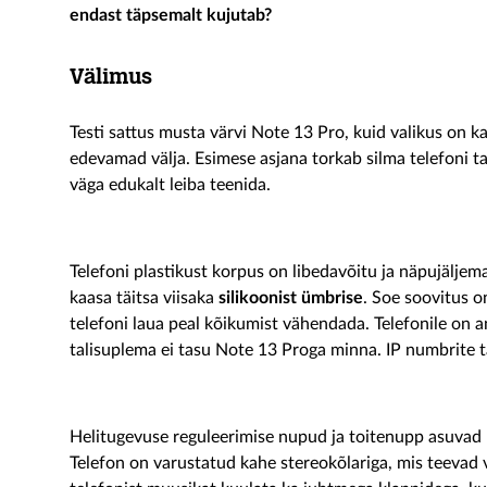
endast täpsemalt kujutab?
Välimus
Testi sattus musta värvi Note 13 Pro, kuid valikus on ka 
edevamad välja. Esimese asjana torkab silma telefoni ta
väga edukalt leiba teenida.
Telefoni plastikust korpus on libedavõitu ja näpujälje
kaasa täitsa viisaka
silikoonist ümbrise
. Soe soovitus o
telefoni laua peal kõikumist vähendada. Telefonile on 
talisuplema ei tasu Note 13 Proga minna. IP numbrite
Helitugevuse reguleerimise nupud ja toitenupp asuvad p
Telefon on varustatud kahe stereokõlariga, mis teevad v