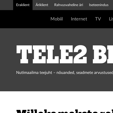
Eraklient
Äriklient
Rahvusvaheline äri
Iseteenindus
Mobiil
Internet
TV
L
Tele2 b
Nutimaailma teejuht – nõuanded, seadmete arvustused