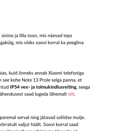
sinine ja lilla toon, mis näevad teps
gakülg, mis võiks soovi korral ka peeglina
maias, kuid õnneks annab Xiaomi telefoniga
n see kohe Note 13 Prole selga panna, et
antud
IP54 vee- ja tolmukindlusreiting
, seega
 tähendusest saad lugeda lähemalt
siit
.
aremal serval ning jätavad soliidse mulje.
õrratult valjut häält. Soovi korral saad