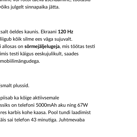
õiks julgelt sinnapaika jätta.
tsalt öeldes kaunis. Ekraani
120 Hz
liigub kõik silme ees väga sujuvalt.
i allosas on
sõrmejäljelugeja
, mis töötas testi
imis testi käigus eeskujulikult, saades
e mobiilimängudega.
Esmalt plussid.
t piisab ka kõige aktiivsemale
lussiks on telefoni 5000mAh aku ning 67W
es karbis kohe kaasa. Pool tundi laadimist
i täis sai telefon 43 minutiga. Juhtmevaba