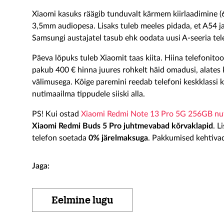
Xiaomi kasuks räägib tunduvalt kärmem kiirlaadimine 
3,5mm audiopesa. Lisaks tuleb meeles pidada, et A54 ja
Samsungi austajatel tasub ehk oodata uusi A-seeria te
Päeva lõpuks tuleb Xiaomit taas kiita. Hiina telefonit
pakub 400 € hinna juures rohkelt häid omadusi, alates 
välimusega. Kõige paremini reedab telefoni keskklassi
nutimaailma tippudele siiski alla.
PS! Kui ostad
Xiaomi Redmi Note 13 Pro 5G 256GB nut
Xiaomi Redmi Buds 5 Pro juhtmevabad kõrvaklapid
. L
telefon soetada
0% järelmaksuga
. Pakkumised kehtivad
Jaga:
Eelmine lugu