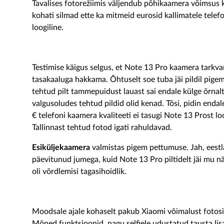
Tavalises fotorežiimis väljendub põhikaamera võimsus k
kohati silmad ette ka mitmeid eurosid kallimatele telef
loogiline.
Testimise käigus selgus, et Note 13 Pro kaamera tarkvar
tasakaaluga hakkama. Õhtuselt soe tuba jäi pildil pigem
tehtud pilt tammepuidust lauast sai endale külge õrnalt
valgusoludes tehtud pildid olid kenad. Tõsi, pidin enda
€ telefoni kaamera kvaliteeti ei tasugi Note 13 Prost lo
Tallinnast tehtud fotod igati rahuldavad.
Esiküljekaamera
valmistas pigem pettumuse. Jah, eestlan
päevitunud jumega, kuid Note 13 Pro piltidelt jäi mu n
oli võrdlemisi tagasihoidlik.
Moodsale ajale kohaselt pakub Xiaomi võimalust fotosi
Mõned funktsioonid, nagu selfiele udustatud tausta lis