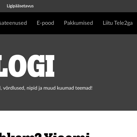
Ligipääsetavus
isateenused
E-pood
Pakkumised
Liitu Tele2ga
logi
, võrdlused, nipid ja muud kuumad teemad!