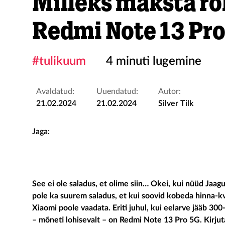
Milleks maksta r
Redmi Note 13 Pro
#tulikuum
4 minuti lugemine
Avaldatud:
Uuendatud:
Autor:
21.02.2024
21.02.2024
Silver Tilk
Jaga:
See ei ole saladus, et olime siin… Okei, kui nüüd Jaagu
pole ka suurem saladus, et kui soovid kobeda hinna-kva
Xiaomi poole vaadata. Eriti juhul, kui eelarve jääb 30
– mõneti lohisevalt – on Redmi Note 13 Pro 5G. Kirjut