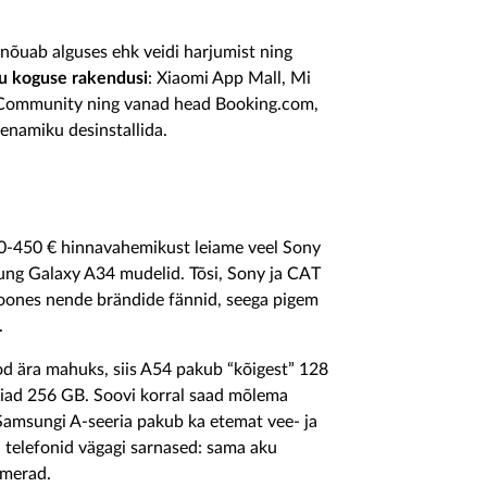
 nõuab alguses ehk veidi harjumist ning
u koguse rakendusi
: Xiaomi App Mall, Mi
mi Community ning vanad head Booking.com,
 enamiku desinstallida.
50-450 € hinnavahemikust leiame veel Sony
ng Galaxy A34 mudelid. Tõsi, Sony ja CAT
joones nende brändide fännid, seega pigem
.
eod ära mahuks, siis A54 pakub “kõigest” 128
eiad
256 GB. Soovi korral saad mõlema
Samsungi A-seeria pakub ka etemat vee- ja
 telefonid vägagi sarnased: sama aku
amerad.