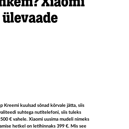
ohkem? Xiaomi
 ülevaade
p Kreemi kuulsad sõnad kõrvale jätta, siis
liteedi suhtega nutitelefoni, siis tuleks
0-500 € vahele.
Xiaomi uusima mudeli nimeks
amise hetkel on letihinnaks 399 €. Mis see