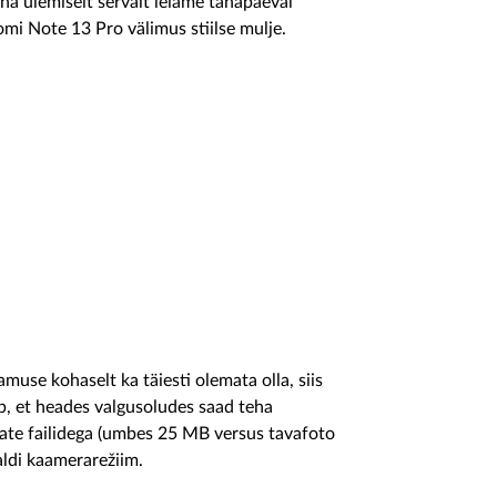
na ülemiselt servalt leiame tänapäeval
omi Note 13 Pro välimus stiilse mulje.
use kohaselt ka täiesti olemata olla, siis
b, et heades valgusoludes saad teha
ukate failidega (umbes 25 MB versus tavafoto
aldi kaamerarežiim.