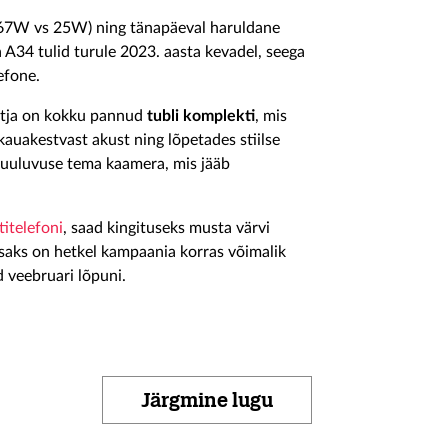
(67W vs 25W) ning tänapäeval haruldane
 A34 tulid turule 2023. aasta kevadel, seega
lefone.
ootja on kokku pannud
tubli komplekti
, mis
kauakestvast akust ning lõpetades stiilse
 kuuluvuse tema kaamera, mis jääb
itelefoni
, saad kingituseks musta värvi
isaks on hetkel kampaania korras võimalik
 veebruari lõpuni.
Järgmine lugu