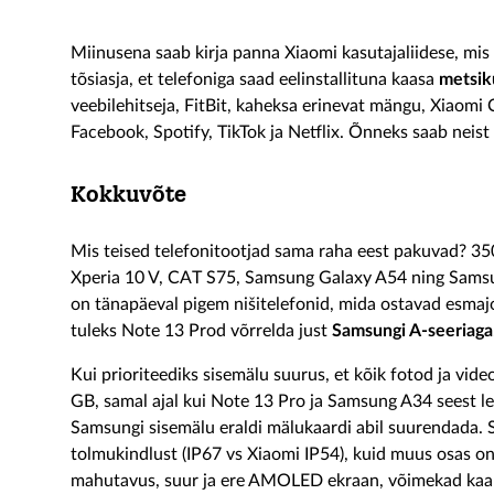
Miinusena saab kirja panna Xiaomi kasutajaliidese, mis
tõsiasja, et telefoniga saad eelinstallituna kaasa
metsik
veebilehitseja, FitBit, kaheksa erinevat mängu, Xiao
Facebook, Spotify, TikTok ja Netflix. Õnneks saab neist
Kokkuvõte
Mis teised telefonitootjad sama raha eest pakuvad? 3
Xperia 10 V, CAT S75, Samsung Galaxy A54 ning Samsu
on tänapäeval pigem nišitelefonid, mida ostavad esma
tuleks Note 13 Prod võrrelda just
Samsungi A-seeriaga
Kui prioriteediks sisemälu suurus, et kõik fotod ja vid
GB, samal ajal kui Note 13 Pro ja Samsung A34 seest l
Samsungi sisemälu eraldi mälukaardi abil suurendada. 
tolmukindlust (IP67 vs Xiaomi IP54), kuid muus osas on
mahutavus, suur ja ere AMOLED ekraan, võimekad ka