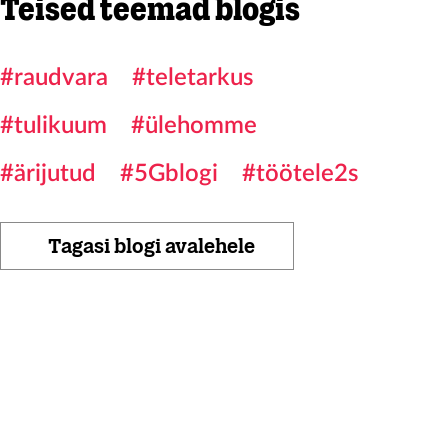
Teised teemad blogis
#raudvara
#teletarkus
#tulikuum
#ülehomme
#ärijutud
#5Gblogi
#töötele2s
Tagasi blogi avalehele