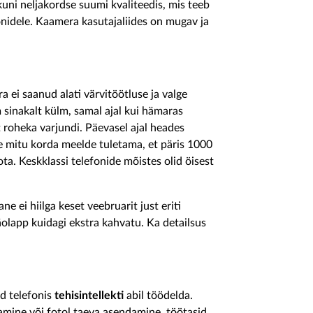
uni neljakordse suumi kvaliteedis, mis teeb
onidele. Kaamera kasutajaliides on mugav ja
a ei saanud alati värvitöötluse ja valge
 sinakalt külm, samal ajal kui hämaras
 roheka varjundi. Päevasel ajal heades
le mitu korda meelde tuletama, et päris 1000
ota. Keskklassi telefonide mõistes olid öisest
e ei hiilga keset veebruarit just eriti
äolapp kuidagi ekstra kahvatu. Ka detailsus
d telefonis
tehisintellekti
abil töödelda.
amine või fotol taeva asendamine, töötasid