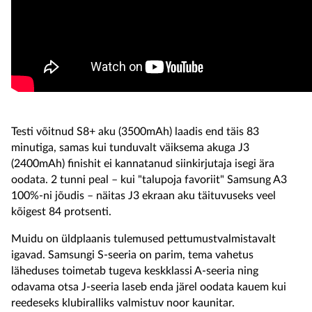
Testi võitnud S8+ aku (3500mAh) laadis end täis 83
minutiga, samas kui tunduvalt väiksema akuga J3
(2400mAh) finishit ei kannatanud siinkirjutaja isegi ära
oodata. 2 tunni peal – kui "talupoja favoriit" Samsung A3
100%-ni jõudis
–
näitas J3 ekraan aku täituvuseks veel
kõigest 84 protsenti.
Muidu on üldplaanis tulemused pettumustvalmistavalt
igavad. Samsungi S-seeria on parim, tema vahetus
läheduses toimetab tugeva keskklassi A-seeria ning
odavama otsa J-seeria laseb enda järel oodata kauem kui
reedeseks klubiralliks valmistuv noor kaunitar.