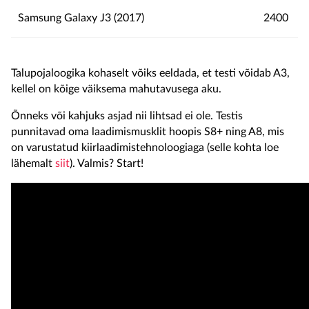
Samsung Galaxy J3 (2017)
2400
Talupojaloogika kohaselt võiks eeldada, et testi võidab A3,
kellel on kõige väiksema mahutavusega aku.
Õnneks või kahjuks asjad nii lihtsad ei ole. Testis
punnitavad oma laadimismusklit hoopis S8+ ning A8, mis
on varustatud kiirlaadimistehnoloogiaga (selle kohta loe
lähemalt
siit
). Valmis? Start!