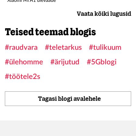
Xiaomi Mi A1 ülevaade
Vaata kõiki lugusid
Teised teemad blogis
#raudvara
#teletarkus
#tulikuum
#ülehomme
#ärijutud
#5Gblogi
#töötele2s
Tagasi blogi avalehele