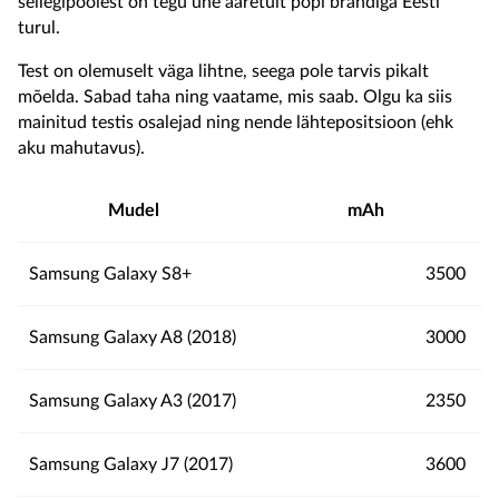
sellegipoolest on tegu ühe ääretult popi brändiga
Eesti
turul.
Test on olemuselt väga lihtne, seega pole tarvis pikalt
mõelda. Sabad taha ning vaatame, mis saab. Olgu ka siis
mainitud testis osalejad ning nende lähtepositsioon (
ehk
aku mahutavus).
Mudel
mAh
Samsung Galaxy S8+
3500
Samsung Galaxy A8 (2018)
3000
Samsung Galaxy A3 (2017)
2350
Samsung Galaxy J7 (2017)
3600