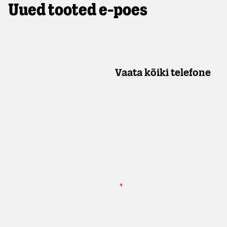
Uued tooted e-poes
Vaata kõiki telefone