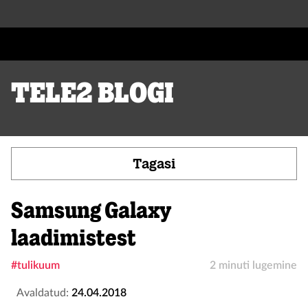
Tele2 blogi
Tagasi
Samsung Galaxy
laadimistest
#tulikuum
2 minuti lugemine
Avaldatud:
24.04.2018