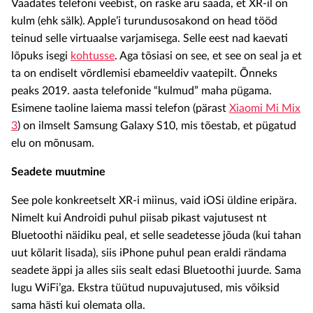
Vaadates telefoni veebist, on raske aru saada, et XR-il on
kulm (ehk sälk). Apple’i turundusosakond on head tööd
teinud selle virtuaalse varjamisega. Selle eest nad kaevati
lõpuks isegi
kohtusse
. Aga tõsiasi on see, et see on seal ja et
ta on endiselt võrdlemisi ebameeldiv vaatepilt. Õnneks
peaks 2019. aasta telefonide “kulmud” maha pügama.
Esimene taoline laiema massi telefon (pärast
Xiaomi Mi Mix
3
) on ilmselt Samsung Galaxy S10, mis tõestab, et pügatud
elu on mõnusam.
Seadete muutmine
See pole konkreetselt XR-i miinus, vaid iOSi üldine eripära.
Nimelt kui Androidi puhul piisab pikast vajutusest nt
Bluetoothi näidiku peal, et selle seadetesse jõuda (kui tahan
uut kõlarit lisada), siis iPhone puhul pean eraldi rändama
seadete äppi ja alles siis sealt edasi Bluetoothi juurde. Sama
lugu WiFi’ga. Ekstra tüütud nupuvajutused, mis võiksid
sama hästi kui olemata olla.