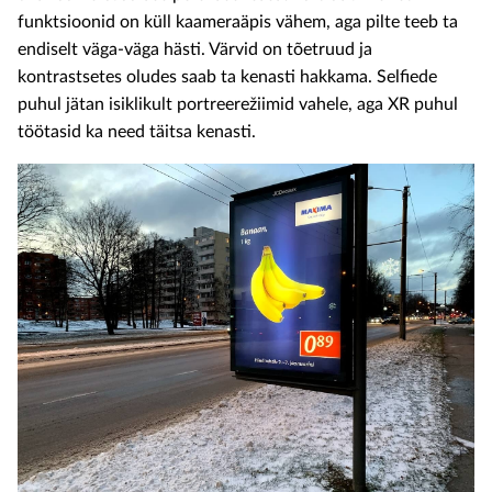
funktsioonid on küll kaameraäpis vähem, aga pilte teeb ta
endiselt väga-väga hästi. Värvid on tõetruud ja
kontrastsetes oludes saab ta kenasti hakkama. Selfiede
puhul jätan isiklikult portreerežiimid vahele, aga XR puhul
töötasid ka need täitsa kenasti.