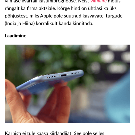
viimase kvartali kasumiprognoose. Neist
viimane
mõjus
rängalt ka firma aktsiale. Kõrge hind on ühtlasi ka üks
põhjustest, miks Apple pole suutnud kasvavatel turgudel
(India ja Hiina) korralikult kanda kinnitada.
Laadimine
Karbiga ei tule kaasa kiirlaadijat. See pole selles