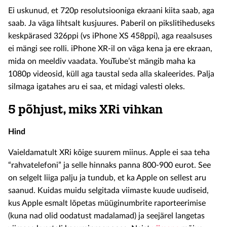
Ei uskunud, et 720p resolutsiooniga ekraani kiita saab, aga
saab. Ja väga lihtsalt kusjuures. Paberil on pikslitiheduseks
keskpärased 326ppi (vs iPhone XS 458ppi), aga reaalsuses
ei mängi see rolli. iPhone XR-il on väga kena ja ere ekraan,
mida on meeldiv vaadata. YouTube’st mängib maha ka
1080p videosid, küll aga taustal seda alla skaleerides. Palja
silmaga igatahes aru ei saa, et midagi valesti oleks.
5 põhjust, miks XRi vihkan
Hind
Vaieldamatult XRi kõige suurem miinus. Apple ei saa teha
“rahvatelefoni” ja selle hinnaks panna 800-900 eurot. See
on selgelt liiga palju ja tundub, et ka Apple on sellest aru
saanud. Kuidas muidu selgitada viimaste kuude uudiseid,
kus Apple esmalt lõpetas müüginumbrite raporteerimise
(kuna nad olid oodatust madalamad) ja seejärel langetas