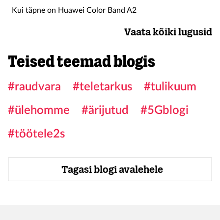
Kui täpne on Huawei Color Band A2
Vaata kõiki lugusid
Teised teemad blogis
#raudvara
#teletarkus
#tulikuum
#ülehomme
#ärijutud
#5Gblogi
#töötele2s
Tagasi blogi avalehele