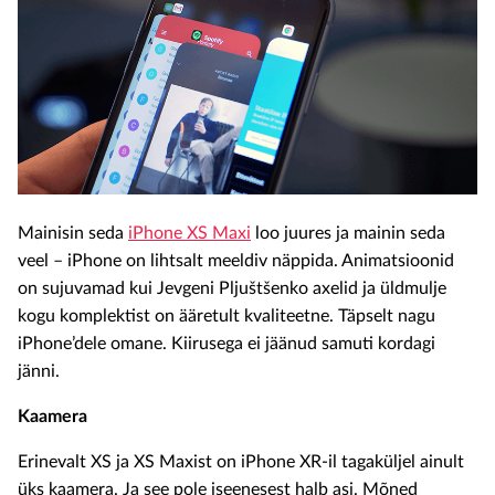
Mainisin seda
iPhone XS Maxi
loo juures ja mainin seda
veel – iPhone on lihtsalt meeldiv näppida. Animatsioonid
on sujuvamad kui Jevgeni Pljuštšenko axelid ja üldmulje
kogu komplektist on ääretult kvaliteetne. Täpselt nagu
iPhone’dele omane. Kiirusega ei jäänud samuti kordagi
jänni.
Kaamera
Erinevalt XS ja XS Maxist on iPhone XR-il tagaküljel ainult
üks kaamera. Ja see pole iseenesest halb asi. Mõned