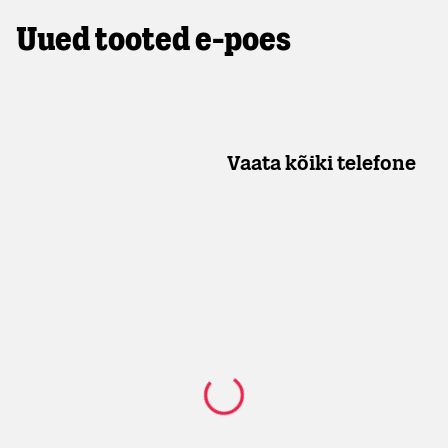
Uued tooted e-poes
Vaata kõiki telefone