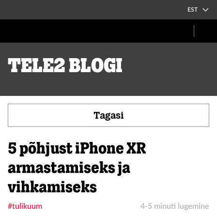
EST
Tele2 blogi
Tagasi
5 põhjust iPhone XR
armastamiseks ja
vihkamiseks
#tulikuum
4-5 minuti lugemine