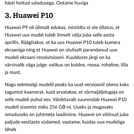
hästi hoitud saladusega. Ootame huviga
3.
Huawei P10
Huawei P9 oli ülimalt edukas, mistõttu ei ole üllatus, et
Huawei uus mudel tuleb ilmselt välja juba selle aasta
aprillis. Räägitakse, et ka uus Huawei P10 tuleb kumera
ekraaniga ning et Huawei on oluliselt parandanud uue
mudeli ekraani resolutsiooni. Kuulduste järgi on ka
värvivalik väga julge: valikus on kuldne, roosa, roheline, lilla
ja must.
Nagu eelmiselgi mudelil peaks ka uuel versioonil olema kaks
tagumist kaamerat, kuid arvatakse, et sõrmejäljelugeja on
selle mudeli puhul ees. Väidetavalt suurendab Huawei P10
mudeli sisemist mälu 256 GB-ni. Uueks ja mugavaks
omaduseks on juhtmeta laadimine. Huawei on võitnud juba
paljude eestlaste südamed, vaatame, kuidas uue mudeliga
läheb