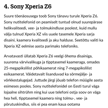
4.
Sony Xperia Z6
Suure tõenäosusega toob Sony tänavu turule Xperia Z6.
Sony nutitelefonid on peamiselt tuntud olnud suurepärase
helikvaliteedi, vee- ja tolmukindluse poolest, kuid mullu
välja tulnud Xperia XZ viis uuele tasemele Xperia sarja
disaini, kaamera kvaliteedi ja aku halduse. Seetõttu valiti ka
Xperia XZ eelmise aasta parimaks telefoniks.
Arvatavasti üllatab Xperia Z6 veelgi õhema disainiga,
suurema värvivalikuga ja tipptasemel kaameraga, omades
25-megapikslilist põhikaamerat ning 7-megapikslilist
esikaamerat. Väidetavalt lisanduvad ka sõrmejälje- ja
võrkkestalugejad. Juttude järgi jõuab telefon müügile aasta
esimeses pooles. Sony nutitelefonidel on Eesti turul väga
lojaalne sihtrühm ning kui uue telefoni ostja soov on väga
hea heli, tipptasemel kaamera ning tolmu-, vee- ja
põrutuskindlus, siis ei pea enam kaua ootama