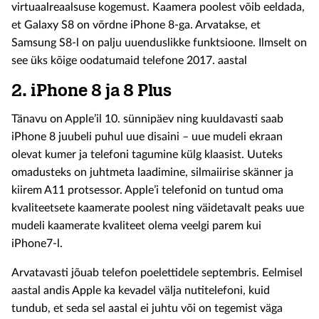
virtuaalreaalsuse kogemust. Kaamera poolest võib eeldada,
et Galaxy S8 on võrdne iPhone 8-ga. Arvatakse, et
Samsung S8-l on palju uuenduslikke funktsioone. Ilmselt on
see üks kõige oodatumaid telefone 2017. aastal
2.
iPhone 8 ja 8 Plus
Tänavu on Apple’il 10. sünnipäev ning kuuldavasti saab
iPhone 8 juubeli puhul uue disaini – uue mudeli ekraan
olevat kumer ja telefoni tagumine külg klaasist. Uuteks
omadusteks on juhtmeta laadimine, silmaiirise skänner ja
kiirem A11 protsessor. Apple’i telefonid on tuntud oma
kvaliteetsete kaamerate poolest ning väidetavalt peaks uue
mudeli kaamerate kvaliteet olema veelgi parem kui
iPhone7-l.
Arvatavasti jõuab telefon poelettidele septembris. Eelmisel
aastal andis Apple ka kevadel välja nutitelefoni, kuid
tundub, et seda sel aastal ei juhtu või on tegemist väga