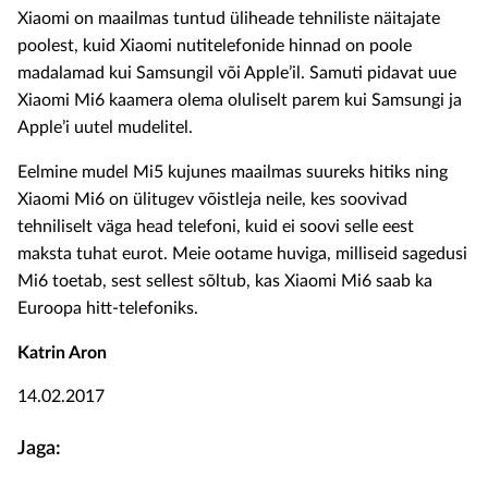
Xiaomi on maailmas tuntud üliheade tehniliste näitajate
poolest, kuid Xiaomi nutitelefonide hinnad on poole
madalamad kui Samsungil või Apple’il. Samuti pidavat uue
Xiaomi Mi6 kaamera olema oluliselt parem kui Samsungi ja
Apple’i uutel mudelitel.
Eelmine mudel Mi5 kujunes maailmas suureks hitiks ning
Xiaomi Mi6 on ülitugev võistleja neile, kes soovivad
tehniliselt väga head telefoni, kuid ei soovi selle eest
maksta tuhat eurot. Meie ootame huviga, milliseid sagedusi
Mi6 toetab, sest sellest sõltub, kas Xiaomi Mi6 saab ka
Euroopa hitt-telefoniks.
Katrin Aron
14.02.2017
Jaga: