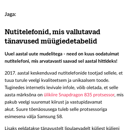
Jaga:
Nutitelefonid, mis vallutavad
tänavused müügiedetabelid
Uuel aastal uute mudelitega - need on kuus oodatuimat
nutitelefoni, mis arvatavasti saavad sel aastal hittideks!
2017. aastal keskenduvad nutitelefonide tootjad sellele, et
tuua turule veelgi kvaliteetsem ja unikaalsem toode.
Tuginedes internetis levivale infole, võib oletada, et selle
aasta märksõna on
ülikiire Snapdragon 835 protsessor
, mis
pakub veelgi suuremat kiirust ja vastupidavamat
akut.
Suure tõenäosusega tuleb selle protsessoriga
esimesena välja Samsung S8.
Lisaks eeldatakse tänavustelt lipulaevadelt küljest küljeni