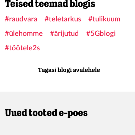
Teised teemad blogis
#raudvara
#teletarkus
#tulikuum
#ülehomme
#ärijutud
#5Gblogi
#töötele2s
Tagasi blogi avalehele
Uued tooted e-poes