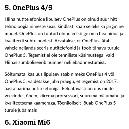
5.
OnePlus 4/5
Hiina nutitelefonide lipulaev OnePlus on olnud suur hitt
tehnoloogiainimeste seas, kindlasti saab selleks ka järgmine
mudel. OnePlus on tuntud olnud eelkõige oma hea hinna ja
kvaliteedi suhte poolest. Arvatakse, et OnePlus jätab
vahele neljanda seeria nutitelefonid ja toob tänavu turule
OnePlus 5. Tegemist ei ole tehniliste küsimustega, vaid
Hiinas sümboliseerib number neli ebaõnnestumist.
Sõltumata, kas uus lipulaev saab nimeks OnePlus 4 või
OnePlus 5, väidetakse juba praegu, et tegemist on 2017.
aasta parima nutitelefoniga. Eeldatavasti on uus mudel
veekindel, õhem, kiirema protsessori, suurema mälumahu ja
kvaliteetsema kaameraga. Tõenäoliselt jõuab OnePlus 5
turule juba mais
6.
Xiaomi Mi6