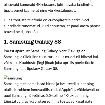
ulatuvaid kumeraid 4K-ekraane, juhtmevaba laadimist,
tipptasemel kaamerat ning võrkkestalugejat.
Hiina tootjate telefonid on eurooplastele hetkel veel
suhteliselt tundmatud, kuid ennustan, et paari aasta pärast
teavad neid juba kõik.
1.
Samsung Galaxy S8
Pärast äpardust Samsung Galaxy Note 7 akuga on
Samsungile ülioluline tuua turule uus mudel nii kiiresti kui
võimalik. Kuulduste järgi jõuab juba aprillis poelettidele
Samsungi uus lipulaev Galaxy S8.
Samsungilt eeldame head hinna ja kvaliteedi suhet ning
oluliselt rohkem innovaatilisust kui Apple’ilt. Väidetavalt on
uuel Samsungil ülivõimas 5,5-tolline 4K-ekraan ning
täiustatud graafikaprotsessor, mis toetavad kasutajate