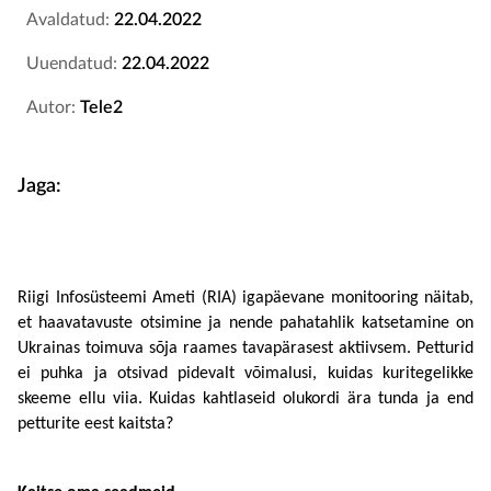
Avaldatud:
22.04.2022
Uuendatud:
22.04.2022
Autor:
Tele2
Jaga:
Riigi Infosüsteemi Ameti (RIA) igapäevane monitooring näitab, 
et haavatavuste otsimine ja nende pahatahlik katsetamine on 
Ukrainas toimuva sõja raames tavapärasest aktiivsem. Petturid 
ei puhka ja otsivad pidevalt võimalusi, kuidas kuritegelikke 
skeeme ellu viia. Kuidas kahtlaseid olukordi ära tunda ja end 
petturite eest kaitsta? 