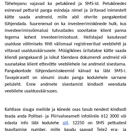
Tähelepanu vajavad ka petukõned ja SMS-id. Petukõnedes 
esinevad petturid panga esindaja nimel ja üritavad inimestelt 
kätte saada andmeid, mille abil ohvrite pangakontod 
tühjendada. Suurenenud on ka investeerimiskõnede hulk, kus 
investeerimisvõimalusi tutvustades soovitakse klient panna 
tegema kohest investeerimisotsust. Helistajad kasutavad 
usalduse võitmiseks tihti välismaal registreeritud veebilehti ja 
viitavad usaldusväärsusele. Müügikõnes üritatakse kätte saada 
kliendi pangakaardi ja isikut tõendava dokumendi andmeid või 
suunatakse klient ettevõtte veebilehele ise andmeid sisestama. 
Pangakontode tühjendamisskeemid käivad ka läbi SMS-i. 
Tavapäraselt on sõnumi sisuks panga kodulehele sarnane 
petuleht. Enne andmete sisestamist kindlasti veenduda 
veebilehe usaldusväärsuses. 
Kahtlase sisuga meilide ja kõnede osas tasub nendest kindlasti 
teada anda Politsei- ja Piirivalveameti infoliinile 612 3000 või 
edasta info läbi kodulehe 
siit
. 
12250 on SMS pettustest 
teavitamise number, mille kaudu saavad Tele2 era- ja 