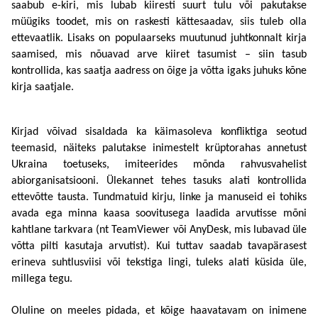
saabub e-kiri, mis lubab kiiresti suurt tulu või pakutakse 
müügiks toodet, mis on raskesti kättesaadav, siis tuleb olla 
ettevaatlik. Lisaks on populaarseks muutunud juhtkonnalt kirja 
saamised, mis nõuavad arve kiiret tasumist – siin tasub 
kontrollida, kas saatja aadress on õige ja võtta igaks juhuks kõne 
kirja saatjale. 
Kirjad võivad sisaldada ka käimasoleva konfliktiga seotud 
teemasid, näiteks palutakse inimestelt krüptorahas annetust 
Ukraina toetuseks, imiteerides mõnda rahvusvahelist 
abiorganisatsiooni. Ülekannet tehes tasuks alati kontrollida 
ettevõtte tausta. Tundmatuid kirju, linke ja manuseid ei tohiks 
avada ega minna kaasa soovitusega laadida arvutisse mõni 
kahtlane tarkvara (nt TeamViewer või AnyDesk, mis lubavad üle 
võtta pilti kasutaja arvutist). Kui tuttav saadab tavapärasest 
erineva suhtlusviisi või tekstiga lingi, tuleks alati küsida üle, 
millega tegu. 
Oluline on meeles pidada, et kõige haavatavam on inimene 