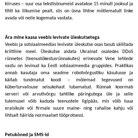
kiiruses – suur osa tekstisõnumeid avatakse 15 minuti jooksul ja 
tihti ka liikumise pealt, siis on üsna lihtne mõtlematult linke 
avada või neile kogemata vastata. 
Ära mine kaasa veebis levivate üleskutsetega 
Veebis ja sotsiaalmeedias levivate üleskutse osas tasub säilitada 
kriitiline meel. Üleskutse aidata Ukrainat osaledes DDoS 
rünnetes (teenustõkestusrünnakutes) erinevate Vene lehtede 
vastu on levinud ka Eesti sotsiaalmeedia gruppides. Praktikas 
annab kasutaja oma seadme robotvõrgustiku käsutusse ja 
käitab tundmatut koodi – mõlemad tegevused on 
küberturvalisuse seisukohast lubamatud. Rünnak koormab 
serveri või arvutivõrgu tahtlike päringutega üle ja selle 
tulemusel võib kaduda teenustele ligipääs, mis võib tuua 
eraisikule või firmale suure maine- ning rahalise kahju või 
lihtsalt häirida normaalset tööprotsessi. 
Petukõned ja SMS-id 