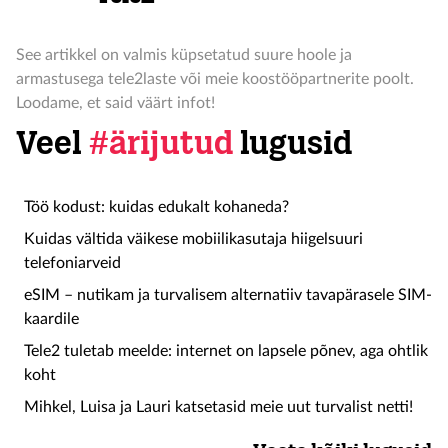
See artikkel on valmis küpsetatud suure hoole ja
armastusega tele2laste või meie koostööpartnerite poolt.
Loodame, et said väärt infot!
Veel
#ärijutud
lugusid
Töö kodust: kuidas edukalt kohaneda?
Kuidas vältida väikese mobiilikasutaja hiigelsuuri
telefoniarveid
eSIM – nutikam ja turvalisem alternatiiv tavapärasele SIM-
kaardile
Tele2 tuletab meelde: internet on lapsele põnev, aga ohtlik
koht
Mihkel, Luisa ja Lauri katsetasid meie uut turvalist netti!