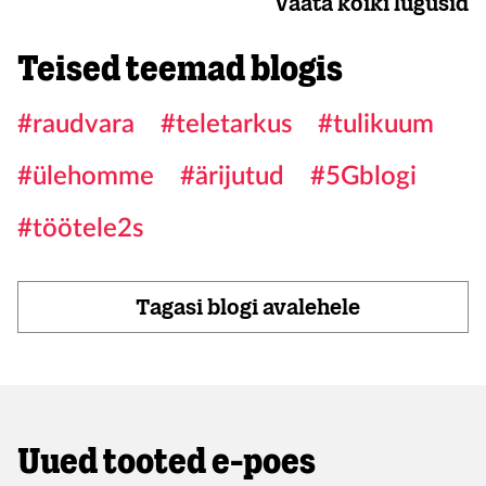
Vaata kõiki lugusid
Teised teemad blogis
#raudvara
#teletarkus
#tulikuum
#ülehomme
#ärijutud
#5Gblogi
#töötele2s
Tagasi blogi avalehele
Uued tooted e-poes