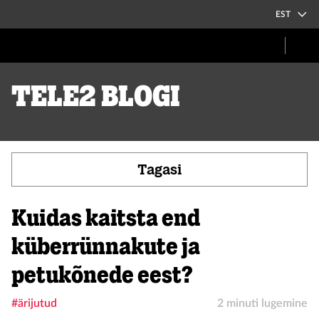
EST
Tele2 blogi
Tagasi
Kuidas kaitsta end
küberrünnakute ja
petukõnede eest?
#ärijutud
2 minuti lugemine