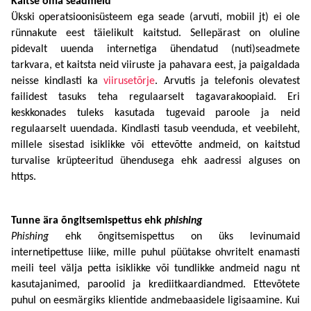
Kaitse oma seadmeid 
Ükski operatsioonisüsteem ega seade (arvuti, mobiil jt) ei ole 
rünnakute eest täielikult kaitstud. Sellepärast on oluline 
pidevalt uuenda internetiga ühendatud (nuti)seadmete 
tarkvara, et kaitsta neid viiruste ja pahavara eest, ja paigaldada 
neisse kindlasti ka 
viirusetõrje
. Arvutis ja telefonis olevatest 
failidest tasuks teha regulaarselt tagavarakoopiaid. Eri 
keskkonades tuleks kasutada tugevaid paroole ja neid 
regulaarselt uuendada. Kindlasti tasub veenduda, et veebileht, 
millele sisestad isiklikke või ettevõtte andmeid, on kaitstud 
turvalise krüpteeritud ühendusega ehk aadressi alguses on 
https. 
Tunne ära õngitsemispettus ehk 
phishing
Phishing
 ehk õngitsemispettus on üks levinumaid 
internetipettuse liike, mille puhul püütakse ohvritelt enamasti 
meili teel välja petta isiklikke või tundlikke andmeid nagu nt 
kasutajanimed, paroolid ja krediitkaardiandmed. Ettevõtete 
puhul on eesmärgiks klientide andmebaasidele ligisaamine. Kui 