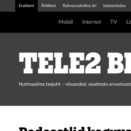
Eraklient
Äriklient
Rahvusvaheline äri
Iseteenindus
Mobiil
Internet
TV
L
Tele2 b
Nutimaailma teejuht – nõuanded, seadmete arvustused