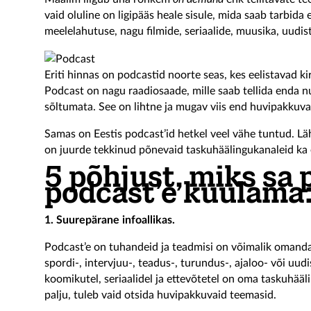
vaid oluline on ligipääs heale sisule, mida saab tarbida 
meelelahutuse, nagu filmide, seriaalide, muusika, uudis
Eriti hinnas on podcastid noorte seas, kes eelistavad kir
Podcast on nagu raadiosaade, mille saab tellida enda n
sõltumata.
See on lihtne ja mugav viis end huvipakkuval
Samas on Eestis podcast’id hetkel veel vähe tuntud. Lähi
on juurde tekkinud põnevaid taskuhäälingukanaleid ka e
5 põhjust, miks sa 
podcast’e kuulama
1. Suurepärane infoallikas.
Podcast’e on tuhandeid ja teadmisi on võimalik omanda
spordi-, intervjuu-, teadus-, turundus-, ajaloo- või uudi
koomikutel, seriaalidel ja ettevõtetel on oma taskuhääl
palju, tuleb vaid otsida huvipakkuvaid teemasid.