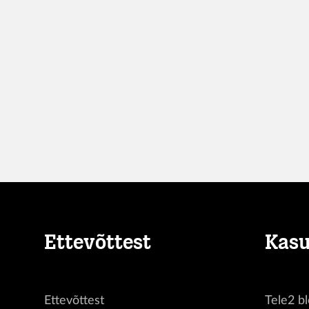
Ettevõttest
Kasu
Ettevõttest
Tele2 bl