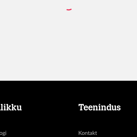
likku
Teenindus
ogi
Kontakt