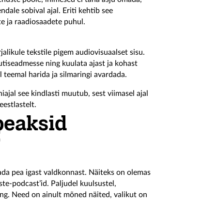
endale sobival ajal.
Eriti kehtib see
te ja raadiosaadete puhul.
jalikule tekstile pigem audiovisuaalset sisu.
utiseadmesse ning kuulata ajast ja kohast
 teemal harida ja silmaringi avardada.
ajal see kindlasti muutub, sest viimasel ajal
estlastelt.
peaksid
:
da pea igast valdkonnast. Näiteks on olemas
ste-podcast’id. Paljudel kuulsustel,
ing. Need on ainult mõned näited, valikut on