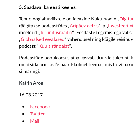
5. Saadaval ka eesti keeles.
Tehnoloogiahuvilistele on ideaalne Kuku raadio „
Digitu
räägitakse podcasti’des „
Äripäev eetris
“ ja „
Investeerim
mõeldud „
Turundusraadio
“. Eestlaste tegemistega välis
„
Globaalsed eestlased
“ vahendusel ning kõigile reisihu
podcast "
Ku
ula rändajat
“.
Podcast’ide populaarsus aina kasvab. Juurde tuleb nii k
on otsida podcast’e paaril-kolmel teemal, mis huvi paku
silmaringi.
Katrin Aron
16.03.2017
Facebook
Twitter
Mail