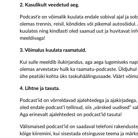
2. Kasulikult veedetud aeg
.
Podcast’e on võimalik kuulata endale sobival ajal ja s
olemas trennis, reisil, kõndides või pikemal autosõidul
kuulates ning kindlasti oled saanud uut ja huvitavat i
meeldivaga!
3. Võimalus kuulata raamatuid
.
Kui sulle meeldib ilukirjandus, aga aega lugemiseks napib
olemas arvestatav hulk ka raamatu-podcaste. Üldjuhul 
ühe peatüki kohta üks taskuhäälingusaade. Väärt võima
4.
Lihtne ja tasuta.
Podcast’id on võrreldavad ajalehtedega ja ajakirjadega,
oled endale podcast’i tellinud, siis „värsked uudised“ 
Aga erinevalt ajalehtedest on podcast’id tasuta!
Välismaised podcast’id on saadaval telefoni rakenduste
kõige kiiremini, kui sisestada otsingusse teema ja märk