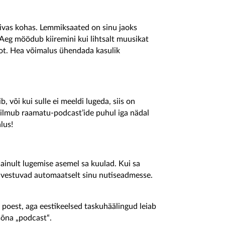
obivas kohas. Lemmiksaated on sinu jaoks
. Aeg möödub kiiremini kui lihtsalt muusikat
nfot. Hea võimalus ühendada kasulik
, või kui sulle ei meeldi lugeda, siis on
ilmub raamatu-podcast’ide puhul iga nädal
lus!
 ainult lugemise asemel sa kuulad. Kui sa
salvestuvad automaatselt sinu nutiseadmesse.
 poest, aga eestikeelsed taskuhäälingud leiab
sõna „podcast“.