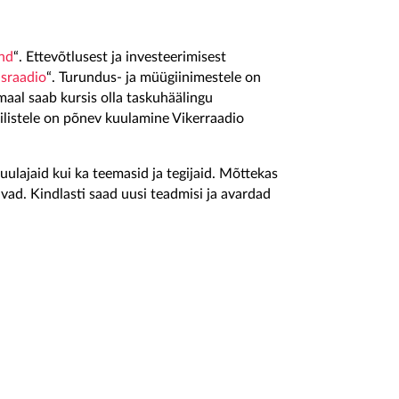
nd
“. Ettevõtlusest ja investeerimisest
israadio
“. Turundus- ja müügiinimestele on
maal saab kursis olla taskuhäälingu
vilistele on põnev kuulamine Vikerraadio
uulajaid kui ka teemasid ja tegijaid. Mõttekas
vad. Kindlasti saad uusi teadmisi ja avardad