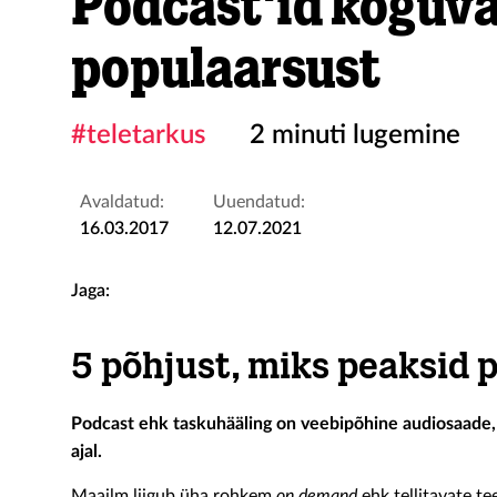
Podcast'id koguv
populaarsust
#teletarkus
2 minuti lugemine
Avaldatud:
Uuendatud:
16.03.2017
12.07.2021
Jaga:
5 põhjust, miks peaksid
Podcast ehk taskuhääling on veebipõhine audiosaade, 
ajal.
Maailm liigub üha rohkem
on demand
ehk tellitavate te