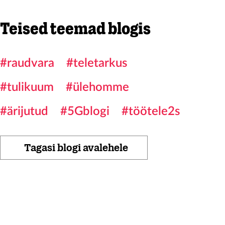
Teised teemad blogis
#raudvara
#teletarkus
#tulikuum
#ülehomme
#ärijutud
#5Gblogi
#töötele2s
Tagasi blogi avalehele