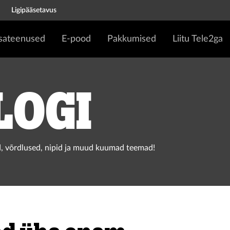
Ligipääsetavus
isateenused
E-pood
Pakkumised
Liitu Tele2ga
logi
, võrdlused, nipid ja muud kuumad teemad!