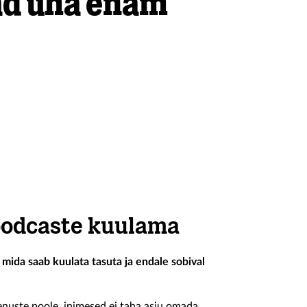
ad üha enam
 podcaste kuulama
mida saab kuulata tasuta ja endale sobival
enuste poole, inimesed ei taha asju omada,