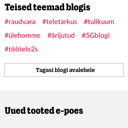
Teised teemad blogis
#raudvara
#teletarkus
#tulikuum
#ülehomme
#ärijutud
#5Gblogi
#töötele2s
Tagasi blogi avalehele
Uued tooted e-poes