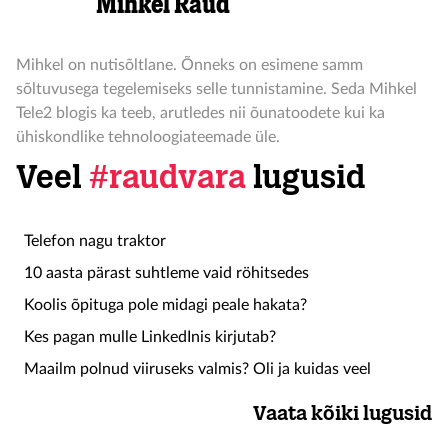
Mihkel Raud
Mihkel on nutisõltlane. Õnneks on esimene samm
sõltuvusega tegelemiseks selle tunnistamine. Seda Mihkel
Tele2 blogis ka teeb, arutledes nii õunatoodete kui ka
ühiskondlike tehnoloogiateemade üle.
Veel
#raudvara
lugusid
Telefon nagu traktor
10 aasta pärast suhtleme vaid röhitsedes
Koolis õpituga pole midagi peale hakata?
Kes pagan mulle LinkedInis kirjutab?
Maailm polnud viiruseks valmis? Oli ja kuidas veel
Vaata kõiki lugusid