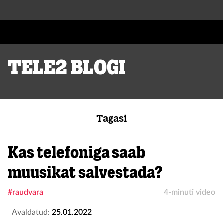
Tele2 blogi
Tagasi
Kas telefoniga saab
muusikat salvestada?
#raudvara
4-minuti video
Avaldatud:
25.01.2022