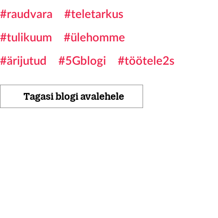
#raudvara
#teletarkus
#tulikuum
#ülehomme
#ärijutud
#5Gblogi
#töötele2s
Tagasi blogi avalehele