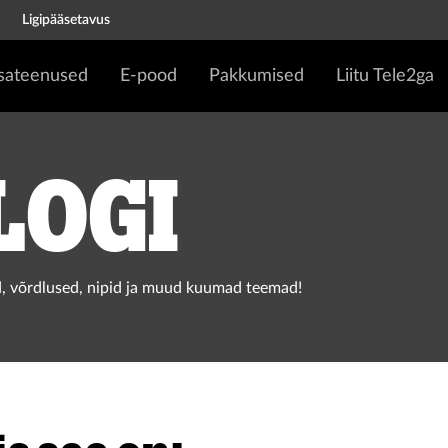
Ligipääsetavus
isateenused
E-pood
Pakkumised
Liitu Tele2ga
logi
, võrdlused, nipid ja muud kuumad teemad!