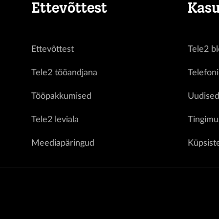
Ettevõttest
Kasu
Ettevõttest
Tele2 bl
Tele2 tööandjana
Telefon
Tööpakkumised
Uudise
Tele2 leviala
Tingimu
Meediapäringud
Küpsist