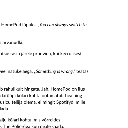
as HomePod lõpuks. „
You can always switch to
a arvanudki.
otsustasin järele proovida, kui keerulisest
s veel natuke aega. „
Something is wrong,”
teatas
ib rahulikult hingata. Jah, HomePod on ilus
edatüüpi kõlari kohta ootamatult hea ning
icu tellija olema, ei mingit Spotifyd, mille
dada.
lju kõlari kohta, mis võrreldes
 The Police’iga kuu peale saada.