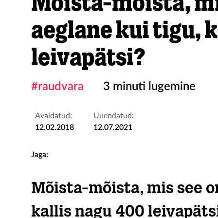
Mõista-mõista, mi
aeglane kui tigu, 
leivapätsi?
#raudvara
3 minuti lugemine
Avaldatud:
Uuendatud:
12.02.2018
12.07.2021
Jaga:
Mõista-mõista, mis see on
kallis nagu 400 leivapäts