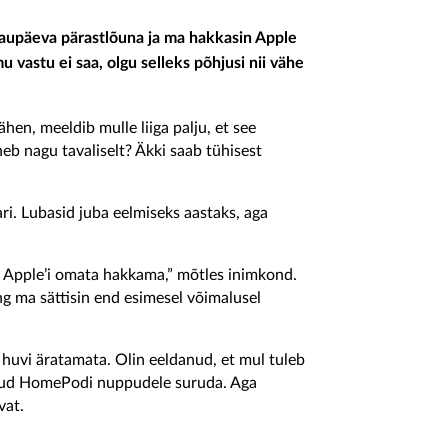
laupäeva pärastlõuna ja ma hakkasin Apple
u vastu ei saa, olgu selleks põhjusi nii vähe
hen, meeldib mulle liiga palju, et see
heb nagu tavaliselt? Äkki saab tühisest
ari. Lubasid juba eelmiseks aastaks, aga
a Apple’i omata hakkama,” mõtles inimkond.
g ma sättisin end esimesel võimalusel
t huvi äratamata. Olin eeldanud, et mul tuleb
näpud HomePodi nuppudele suruda. Aga
vat.