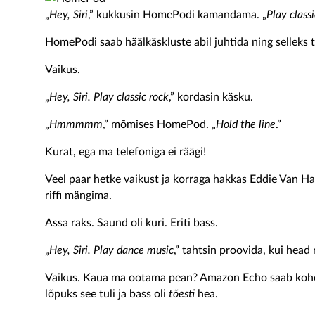
„
Hey, Siri
,” kukkusin HomePodi kamandama. „
Play classi
HomePodi saab häälkäskluste abil juhtida ning selleks 
Vaikus.
„
Hey, Siri. Play classic rock
,” kordasin käsku.
„
Hmmmmm
,” mõmises HomePod. „
Hold the line
.”
Kurat, ega ma telefoniga ei räägi!
Veel paar hetke vaikust ja korraga hakkas Eddie Van Hale
riffi mängima.
Assa raks. Saund oli kuri. Eriti bass.
„
Hey, Siri. Play dance music
,” tahtsin proovida, kui head 
Vaikus. Kaua ma ootama pean? Amazon Echo saab kohe a
lõpuks see tuli ja bass oli
tõesti
hea.