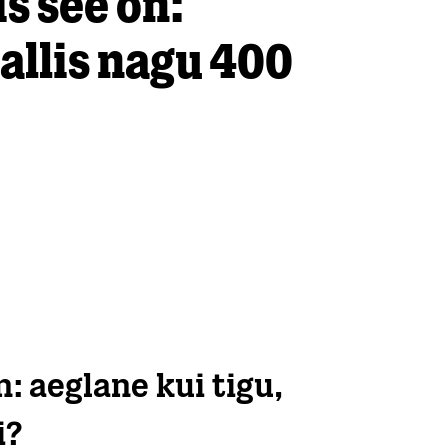
s see on:
kallis nagu 400
: aeglane kui tigu,
i?