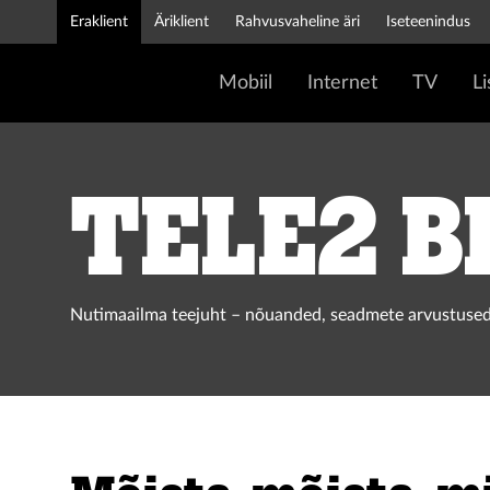
Eraklient
Äriklient
Rahvusvaheline äri
Iseteenindus
Mobiil
Internet
TV
L
Tele2 b
Nutimaailma teejuht – nõuanded, seadmete arvustused