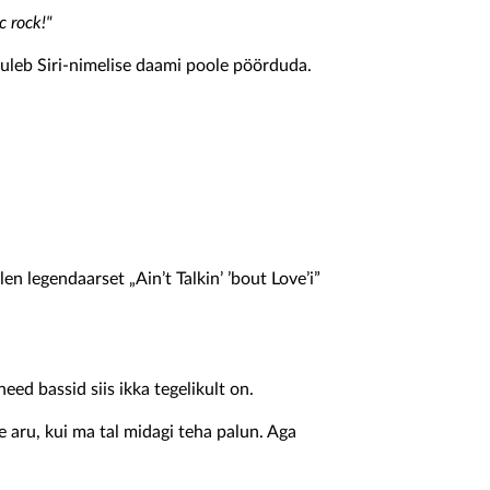
c rock!"
tuleb Siri-nimelise daami poole pöörduda.
n legendaarset „Ain’t Talkin’ ’bout Love’i”
need bassid siis ikka tegelikult on.
ru, kui ma tal midagi teha palun. Aga