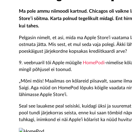
Ma pole ammu niimoodi kartnud. Chicagos oli vaikne 
Store’i sõitma. Karta polnud tegelikult midagi. Ent hirm
kui tahes.
Pelgasin nimelt, et asi, mida ma Apple Store’i vaatama lä
ostmata jätta. Mis sest, et mul seda vaja polegi. Äkki lä
poeskäigust järjekordne kopsakas krediitkaardi arve?
9. veebruaril tõi Apple müügile
HomePodi
-nimelise kõl
mingil põhjusel ei toonud.
„Mõni mõis! Maailmas on kõlareid piisavalt, saame ilm
Saigi. Aga nüüd on HomePod lõpuks kõigile vaadata nin
lähimasse Apple Store’i.
Seal see lauakese peal seisiski, kuidagi üksi ja suurema
pool tundi järjekorras seista, enne kui saan tömbid 
tuhkagi, inimkond ei näi Apple’i kõlarist ka nüüd huvitu