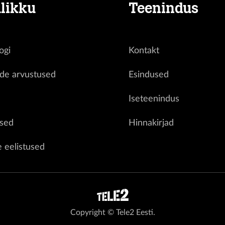
likku
Teenindus
ogi
Kontakt
ide arvustused
Esindused
d
Iseteenindus
sed
Hinnakirjad
e eelistused
Copyright © Tele2 Eesti.