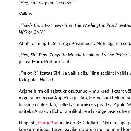
“
Hey, Siri, play me the news
.”
Vaikus.
„
Here’s the latest news
from the Washington Post
,” teat
NPR or CNN.
”
Ahah, ei mingit Delfit ega Postimeest. Noh, ega ma sed
„
Hey, Siri. Play ‘Zenyatta Mondatta’ album by the Police,”
jutust HomePod aru saab.
„
I’m on it
,” teatas Siri. Ja vaikis siis. Ning seejärel vaiki
ta lõpuks.
No shit.
Äsjane hirm oli asjatuks osutunud – mu krediitkaart võ
nagu suurem osa Apple’i asju. Jah, HomePodi heli on s
basside rohke. Jah, selle kasutamiseks pead sa Apple Mus
näiteks Amazon Echo rahulikult enda külge laseb ühen
Ning jah,
HomePod
maksab 350 dollarit. Natuke liiga pa
konkurentidega terve igaviku ootab, enne kui mind koos