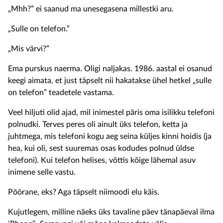
„Mhh?” ei saanud ma unesegasena millestki aru.
„Sulle on telefon.”
„Mis värvi?”
Ema purskus naerma. Oligi naljakas. 1986. aastal ei osanud
keegi aimata, et just täpselt nii hakatakse ühel hetkel „sulle
on telefon” teadetele vastama.
Veel hiljuti olid ajad, mil inimestel päris oma isilikku telefoni
polnudki. Terves peres oli ainult üks telefon, ketta ja
juhtmega, mis telefoni kogu aeg seina küljes kinni hoidis (ja
hea, kui oli, sest suuremas osas kodudes polnud üldse
telefoni). Kui telefon helises, võttis kõige lähemal asuv
inimene selle vastu.
Pöörane, eks? Aga täpselt niimoodi elu käis.
Kujutlegem, milline näeks üks tavaline päev tänapäeval ilma