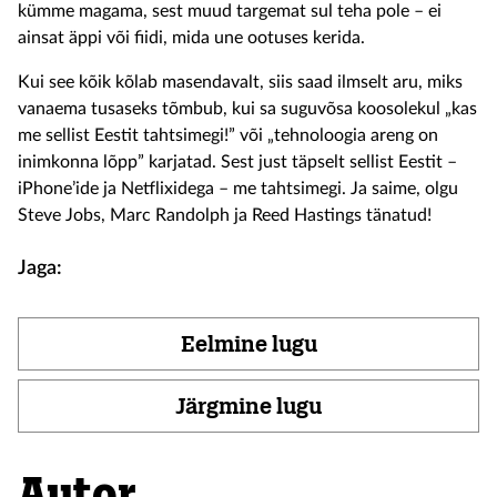
kümme magama, sest muud targemat sul teha pole – ei
ainsat äppi või fiidi, mida une ootuses kerida.
Kui see kõik kõlab masendavalt, siis saad ilmselt aru, miks
vanaema tusaseks tõmbub, kui sa suguvõsa koosolekul „kas
me sellist Eestit tahtsimegi!” või „tehnoloogia areng on
inimkonna lõpp” karjatad. Sest just täpselt sellist Eestit –
iPhone’ide ja Netflixidega – me tahtsimegi. Ja saime, olgu
Steve Jobs, Marc Randolph ja Reed Hastings tänatud!
Jaga:
Eelmine lugu
Järgmine lugu
Autor