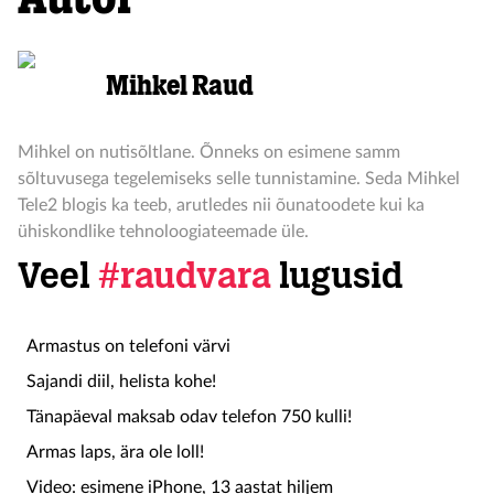
Mihkel Raud
Mihkel on nutisõltlane. Õnneks on esimene samm
sõltuvusega tegelemiseks selle tunnistamine. Seda Mihkel
Tele2 blogis ka teeb, arutledes nii õunatoodete kui ka
ühiskondlike tehnoloogiateemade üle.
Veel
#raudvara
lugusid
Armastus on telefoni värvi
Sajandi diil, helista kohe!
Tänapäeval maksab odav telefon 750 kulli!
Armas laps, ära ole loll!
Video: esimene iPhone, 13 aastat hiljem