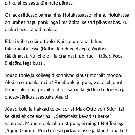
pihku alles aastakümnete pärast.
On aeg riidesse panna ning Hoiukassasse minna. Hoiukassa
on umbes nagu pank, aga ilma äpita: seisad pikas sabas, kui
elektri eest tahad maksta.
Edasi viib tee sind tööle. Kui sul on raha, lähed
taksopeatusesse (Boltini läheb veel aega, Woltist
rääkimata). Kui ei ole – ja enamasti polnud – trügid koos
ülejäänutega bussi.
Jõuad tööle ja kolleegid kõnnivad sinust mornilt mööda.
Äkki sa ei meeldi neile? Facebooki ju pole, vastasel juhul
õnnestuks oma profiilipildile lisatud laigid kokku lugeda ja
eneseväärikus taastuks. Aga ei.
Jõuad koju ja hakkad televiisorist Max Otto von Stierlitzi
seiklusi ehk teleseriaali „Seitseteist kevadist hetke”
vaatama. Muud meelelahutust pole, ei mingit Netflixi ega
„Squid Game’i”. Poed uuesti pidžaamasse ja lähed juba kell