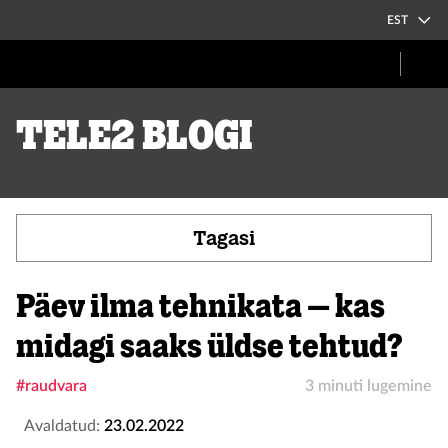
EST
Tele2 blogi
Tagasi
Päev ilma tehnikata – kas
midagi saaks üldse tehtud?
#raudvara
3 minuti lugemine
Avaldatud:
23.02.2022