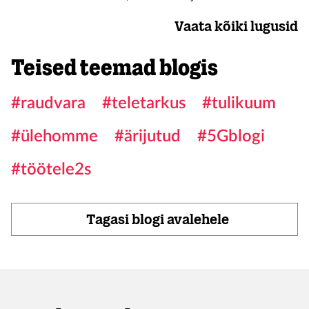
Vaata kõiki lugusid
Teised teemad blogis
#raudvara
#teletarkus
#tulikuum
#ülehomme
#ärijutud
#5Gblogi
#töötele2s
Tagasi blogi avalehele