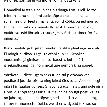
iPhone’i, Samsungi või mõne kolmandata välja.
Hommikul äratab sind jõleda plärinaga äratuskell. Mitte
telefon, kuhu saad äratuseks täpselt selle helina panna, mis
sulle meeldib. Teed silma lahti, ronid kööki, paned munad
keema. Keerad üles munakella, sest iPhone’i sul ei ole,
muidu võiksid lihtsalt lausuda: „Hey Siri, set timer for five
minutes.”
Ronid kaalule ja kirjutad numbri hariliku pliiatsiga paberile.
Ei mingit nutikaalu ega -telefoni sünkki! Kehakaalu
muutumise jälgimiseks on sul kaustik, kuhu nüri
järjekindlusega igal hommikul uue numbri kirja paned.
Värskete uudiste lugemiseks tuleb sul pidžaama väel
postkasti juurde loivata ning lehed üles tuua. Äkki on isegi
mõni kiri saabunud, sest Snapchati ega Instagrami pole ning
ainus viis sõpradega kirjalikult suhelda on tigupost. Väljas
on jahe, aga kui külm täpselt, seda suudab vaid akna taga
jäätuv termomeeter öelda, weather widgetid tekivad su