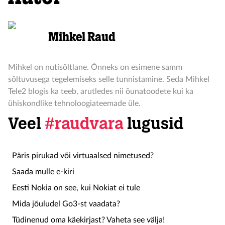
Mihkel Raud
Mihkel on nutisõltlane. Õnneks on esimene samm
sõltuvusega tegelemiseks selle tunnistamine. Seda Mihkel
Tele2 blogis ka teeb, arutledes nii õunatoodete kui ka
ühiskondlike tehnoloogiateemade üle.
Veel
#raudvara
lugusid
Päris pirukad või virtuaalsed nimetused?
Saada mulle e-kiri
Eesti Nokia on see, kui Nokiat ei tule
Mida jõuludel Go3-st vaadata?
Tüdinenud oma käekirjast? Vaheta see välja!