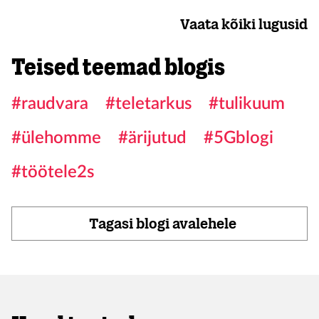
Vaata kõiki lugusid
Teised teemad blogis
#raudvara
#teletarkus
#tulikuum
#ülehomme
#ärijutud
#5Gblogi
#töötele2s
Tagasi blogi avalehele