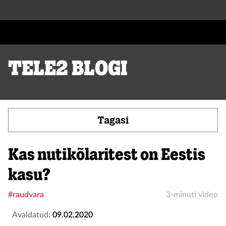
Tele2 blogi
Tagasi
Kas nutikõlaritest on Eestis
kasu?
#raudvara
3-minuti video
Avaldatud:
09.02.2020