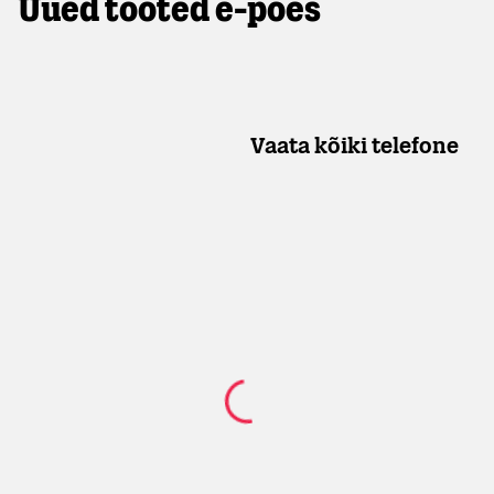
Uued tooted e-poes
Vaata kõiki telefone