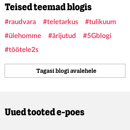
Teised teemad blogis
#raudvara
#teletarkus
#tulikuum
#ülehomme
#ärijutud
#5Gblogi
#töötele2s
Tagasi blogi avalehele
Uued tooted e-poes