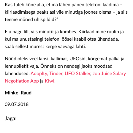
Kas tuleb kõne alla, et ma lähen panen telefoni laadima –
kiirlaadimisega peaks asi viie minutiga joones olema – ja siis
teeme mõned ühispildid?”
Elu nagu lill, viis minutit ja kombes. Kiirlaadimine ruulib ja
kui ma unustasingi telefoni öösel kaabli otsa ühendada,
saab sellest murest kerge vaevaga lahti.
Nüüd oleks veel lapsi, kallimat, UFOsid, kõrgemat palka ja
lennupiletit vaja. Õnneks on nendegi jaoks moodsad
lahendused:
Adoplty
,
Tinder
,
UFO Stalke
r
,
Job Juice Salary
Negotiation App
ja
Kiwi
.
Mihkel Raud
09.07.2018
Jaga: