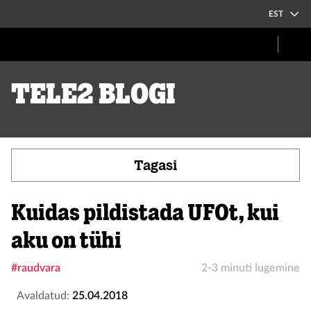
EST
Tele2 blogi
Tagasi
Kuidas pildistada UFOt, kui
aku on tühi
#raudvara
2-3 minuti lugemine
Avaldatud:
25.04.2018