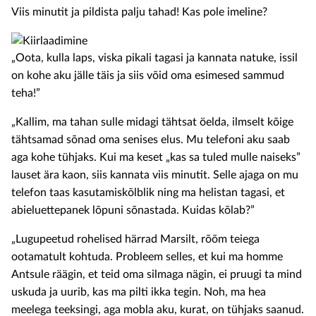
Viis minutit ja pildista palju tahad! Kas pole imeline?
„Oota, kulla laps, viska pikali tagasi ja kannata natuke, issil
on kohe aku jälle täis ja siis võid oma esimesed sammud
teha!”
„Kallim, ma tahan sulle midagi tähtsat öelda, ilmselt kõige
tähtsamad sõnad oma senises elus. Mu telefoni aku saab
aga kohe tühjaks. Kui ma keset „kas sa tuled mulle naiseks”
lauset ära kaon, siis kannata viis minutit. Selle ajaga on mu
telefon taas kasutamiskõlblik ning ma helistan tagasi, et
abieluettepanek lõpuni sõnastada. Kuidas kõlab?”
„Lugupeetud rohelised härrad Marsilt, rõõm teiega
ootamatult kohtuda. Probleem selles, et kui ma homme
Antsule räägin, et teid oma silmaga nägin, ei pruugi ta mind
uskuda ja uurib, kas ma pilti ikka tegin. Noh, ma hea
meelega teeksingi, aga mobla aku, kurat, on tühjaks saanud.