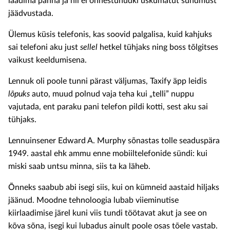
laadima panna ja nii ei õnnestunudki uskumatut sündmust
jäädvustada.
Ülemus küsis telefonis, kas soovid palgalisa, kuid kahjuks
sai telefoni aku just
sellel
hetkel tühjaks ning boss tõlgitses
vaikust keeldumisena.
Lennuk oli poole tunni pärast väljumas, Taxify äpp leidis
lõpuks
auto, muud polnud vaja teha kui „telli” nuppu
vajutada, ent paraku pani telefon pildi kotti, sest aku sai
tühjaks.
Lennuinsener Edward A. Murphy sõnastas tolle seaduspära
1949. aastal ehk ammu enne mobiiltelefonide sündi: kui
miski saab untsu minna, siis ta ka läheb.
Õnneks saabub abi isegi siis, kui on kümneid aastaid hiljaks
jäänud. Moodne tehnoloogia lubab viieminutise
kiirlaadimise järel kuni viis tundi töötavat akut ja see on
kõva sõna, isegi kui lubadus ainult poole osas tõele vastab.