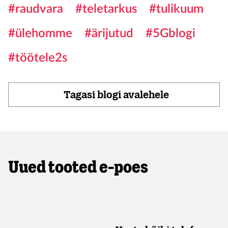
#raudvara
#teletarkus
#tulikuum
#ülehomme
#ärijutud
#5Gblogi
#töötele2s
Tagasi blogi avalehele
Uued tooted e-poes