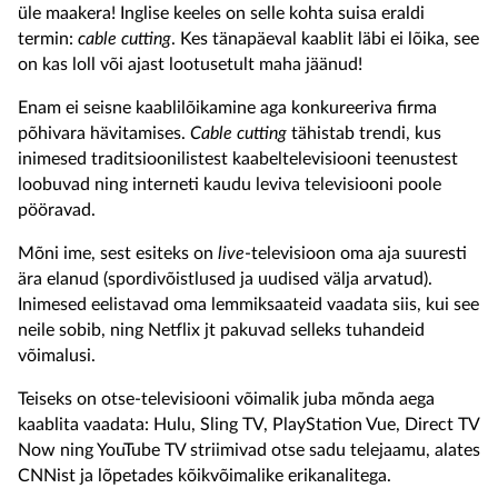
üle maakera! Inglise keeles on selle kohta suisa eraldi
termin:
cable cutting
. Kes tänapäeval kaablit läbi ei lõika, see
on kas loll või ajast lootusetult maha jäänud!
Enam ei seisne kaablilõikamine aga konkureeriva firma
põhivara hävitamises.
Cable cutting
tähistab trendi, kus
inimesed traditsioonilistest kaabeltelevisiooni teenustest
loobuvad ning interneti kaudu leviva televisiooni poole
pööravad.
Mõni ime, sest esiteks on
live
-televisioon oma aja suuresti
ära elanud (spordivõistlused ja uudised välja arvatud).
Inimesed eelistavad oma lemmiksaateid vaadata siis, kui see
neile sobib, ning Netflix jt pakuvad selleks tuhandeid
võimalusi.
Teiseks on otse-televisiooni võimalik juba mõnda aega
kaablita vaadata: Hulu, Sling TV, PlayStation Vue, Direct TV
Now ning YouTube TV striimivad otse sadu telejaamu, alates
CNNist ja lõpetades kõikvõimalike erikanalitega.