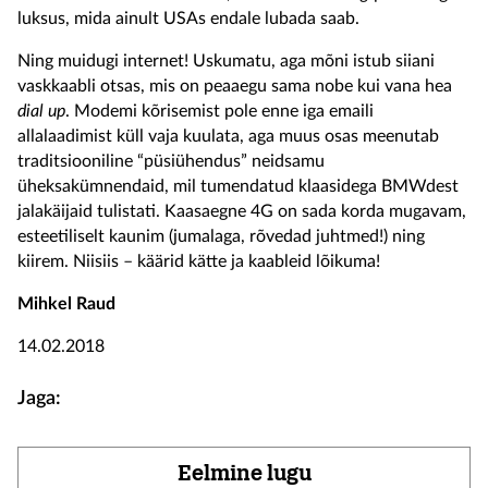
luksus, mida ainult USAs endale lubada saab.
Ning muidugi internet! Uskumatu, aga mõni istub siiani
vaskkaabli otsas, mis on peaaegu sama nobe kui vana hea
dial up
. Modemi kõrisemist pole enne iga emaili
allalaadimist küll vaja kuulata, aga muus osas meenutab
traditsiooniline “püsiühendus” neidsamu
üheksakümnendaid, mil tumendatud klaasidega BMWdest
jalakäijaid tulistati. Kaasaegne 4G on sada korda mugavam,
esteetiliselt kaunim (jumalaga, rõvedad juhtmed!) ning
kiirem. Niisiis – käärid kätte ja kaableid lõikuma!
Mihkel Raud
14.02.2018
Jaga:
Eelmine lugu