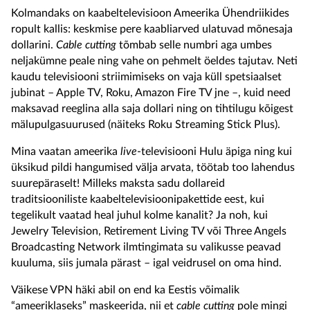
Kolmandaks on kaabeltelevisioon Ameerika Ühendriikides
ropult kallis: keskmise pere kaabliarved ulatuvad mõnesaja
dollarini.
Cable cutting
tõmbab selle numbri aga umbes
neljakümne peale ning vahe on pehmelt öeldes tajutav. Neti
kaudu televisiooni striimimiseks on vaja küll spetsiaalset
jubinat – Apple TV, Roku, Amazon Fire TV jne –, kuid need
maksavad reeglina alla saja dollari ning on tihtilugu kõigest
mälupulgasuurused (näiteks Roku Streaming Stick Plus).
Mina vaatan ameerika
live
-televisiooni Hulu äpiga ning kui
üksikud pildi hangumised välja arvata, töötab too lahendus
suurepäraselt! Milleks maksta sadu dollareid
traditsiooniliste kaabeltelevisioonipakettide eest, kui
tegelikult vaatad heal juhul kolme kanalit? Ja noh, kui
Jewelry Television, Retirement Living TV või Three Angels
Broadcasting Network ilmtingimata su valikusse peavad
kuuluma, siis jumala pärast – igal veidrusel on oma hind.
Väikese VPN häki abil on end ka Eestis võimalik
“ameeriklaseks” maskeerida, nii et
cable cutting
pole mingi