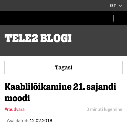
EST
Tele2 blogi
Tagasi
Kaablilõikamine 21. sajandi
moodi
#raudvara
3 minuti lugemine
Avaldatud:
12.02.2018