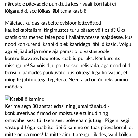
närustele päevadele punkti. Ja kes rivaali kõri läbi ei
lõiganudki, see lõikas läbi tema kaabli!
Mäletad, kuidas kaabeltelevisiooniettevõtted
kauboikapitalismi tingimustes turu pärast võitlesid? Üks
saatis oma mehed teise poolt hallatavatesse majadesse, kus
nood konkurendi kaablid plekikääridega läbi lõikasid. Võlgu
aga ei jäädud ja mõne aja pärast olid vastaspoole
kontrollitavates hoonetes kaablid puruks. Konkurents
missugune! Sa võisid ju politseisse helistada, aga nood olid
bensiinijaamades paukuvate püstolitega liiga hõivatud, et
mingite juhtmetega tegeleda. Need ajad on õnneks ammu
möödas.
Kerime aega 30 aastat edasi ning jumal tänatud -
konkureerivad firmad on mõistusele tulnud ning
omavahelisest tülitsemisest pole enam juttugi. Pigem isegi
vastupidi! Aga kaablite läbilõikamine on taas päevakorral, et
mitte öelda moes! Ja mitte ainult arenguriikides, vaid kõikjal