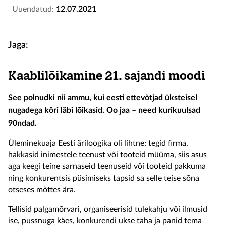
Uuendatud:
12.07.2021
Jaga:
Kaablilõikamine 21. sajandi moodi
See polnudki nii ammu, kui eesti ettevõtjad üksteisel
nugadega kõri läbi lõikasid. Oo jaa – need kurikuulsad
90ndad.
Üleminekuaja Eesti äriloogika oli lihtne: tegid firma,
hakkasid inimestele teenust või tooteid müüma, siis asus
aga keegi teine sarnaseid teenuseid või tooteid pakkuma
ning konkurentsis püsimiseks tapsid sa selle teise sõna
otseses mõttes ära.
Tellisid palgamõrvari, organiseerisid tulekahju või ilmusid
ise, pussnuga käes, konkurendi ukse taha ja panid tema