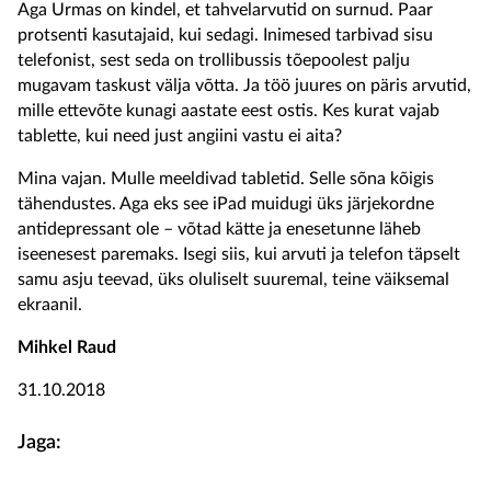
Aga Urmas on kindel, et tahvelarvutid on surnud. Paar
protsenti kasutajaid, kui sedagi. Inimesed tarbivad sisu
telefonist, sest seda on trollibussis tõepoolest palju
mugavam taskust välja võtta. Ja töö juures on päris arvutid,
mille ettevõte kunagi aastate eest ostis. Kes kurat vajab
tablette, kui need just angiini vastu ei aita?
Mina vajan. Mulle meeldivad tabletid. Selle sõna kõigis
tähendustes. Aga eks see iPad muidugi üks järjekordne
antidepressant ole – võtad kätte ja enesetunne läheb
iseenesest paremaks. Isegi siis, kui arvuti ja telefon täpselt
samu asju teevad, üks oluliselt suuremal, teine väiksemal
ekraanil.
Mihkel Raud
31.10.2018
Jaga: