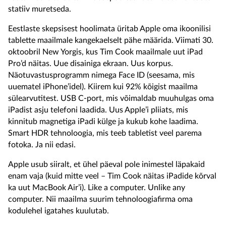
statiiv muretseda.
Eestlaste skepsisest hoolimata üritab Apple oma ikoonilisi
tablette maailmale kangekaelselt pähe määrida. Viimati 30.
oktoobril New Yorgis, kus Tim Cook maailmale uut iPad
Pro’d näitas. Uue disainiga ekraan. Uus korpus.
Näotuvastusprogramm nimega Face ID (seesama, mis
uuematel iPhone’idel). Kiirem kui 92% kõigist maailma
sülearvutitest. USB C-port, mis võimaldab muuhulgas oma
iPadist asju telefoni laadida. Uus Apple’i pliiats, mis
kinnitub magnetiga iPadi külge ja kukub kohe laadima.
Smart HDR tehnoloogia, mis teeb tabletist veel parema
fotoka. Ja nii edasi.
Apple usub siiralt, et ühel päeval pole inimestel läpakaid
enam vaja (kuid mitte veel – Tim Cook näitas iPadide kõrval
ka uut MacBook Air’i). Like a computer. Unlike any
computer. Nii maailma suurim tehnoloogiafirma oma
kodulehel igatahes kuulutab.