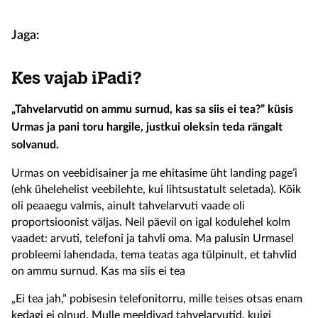
Jaga:
Kes vajab iPadi?
„Tahvelarvutid on ammu surnud, kas sa siis ei tea?” küsis
Urmas ja pani toru hargile, justkui oleksin teda rängalt
solvanud.
Urmas on veebidisainer ja me ehitasime üht landing page’i
(ehk ühelehelist veebilehte, kui lihtsustatult seletada). Kõik
oli peaaegu valmis, ainult tahvelarvuti vaade oli
proportsioonist väljas. Neil päevil on igal kodulehel kolm
vaadet: arvuti, telefoni ja tahvli oma. Ma palusin Urmasel
probleemi lahendada, tema teatas aga tülpinult, et tahvlid
on ammu surnud. Kas ma siis ei tea
„Ei tea jah,” pobisesin telefonitorru, mille teises otsas enam
kedagi ei olnud. Mulle meeldivad tahvelarvutid, kuigi