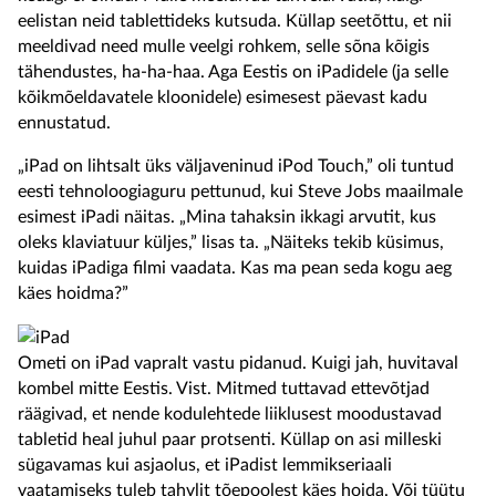
eelistan neid tablettideks kutsuda. Küllap seetõttu, et nii
meeldivad need mulle veelgi rohkem, selle sõna kõigis
tähendustes, ha-ha-haa. Aga Eestis on iPadidele (ja selle
kõikmõeldavatele kloonidele) esimesest päevast kadu
ennustatud.
„iPad on lihtsalt üks väljaveninud iPod Touch,” oli tuntud
eesti tehnoloogiaguru pettunud, kui Steve Jobs maailmale
esimest iPadi näitas. „Mina tahaksin ikkagi arvutit, kus
oleks klaviatuur küljes,” lisas ta. „Näiteks tekib küsimus,
kuidas iPadiga filmi vaadata. Kas ma pean seda kogu aeg
käes hoidma?”
Ometi on iPad vapralt vastu pidanud. Kuigi jah, huvitaval
kombel mitte Eestis. Vist. Mitmed tuttavad ettevõtjad
räägivad, et nende kodulehtede liiklusest moodustavad
tabletid heal juhul paar protsenti. Küllap on asi milleski
sügavamas kui asjaolus, et iPadist lemmikseriaali
vaatamiseks tuleb tahvlit tõepoolest käes hoida. Või tüütu