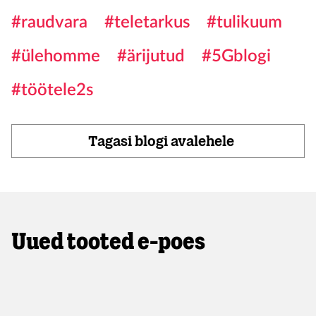
#raudvara
#teletarkus
#tulikuum
#ülehomme
#ärijutud
#5Gblogi
#töötele2s
Tagasi blogi avalehele
Uued tooted e-poes