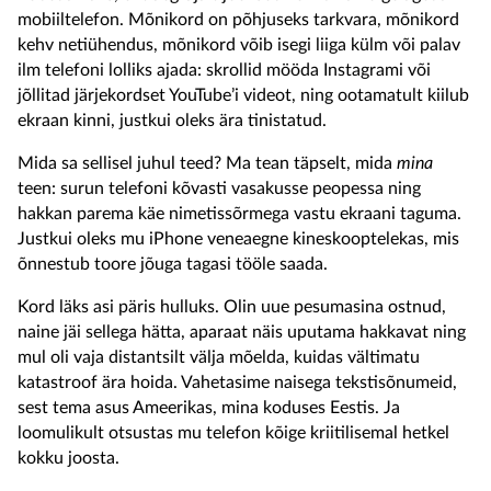
mobiiltelefon. Mõnikord on põhjuseks tarkvara, mõnikord
kehv netiühendus, mõnikord võib isegi liiga külm või palav
ilm telefoni lolliks ajada: skrollid mööda Instagrami või
jõllitad järjekordset YouTube’i videot, ning ootamatult kiilub
ekraan kinni, justkui oleks ära tinistatud.
Mida sa sellisel juhul teed? Ma tean täpselt, mida
mina
teen: surun telefoni kõvasti vasakusse peopessa ning
hakkan parema käe nimetissõrmega vastu ekraani taguma.
Justkui oleks mu iPhone veneaegne kineskooptelekas, mis
õnnestub toore jõuga tagasi tööle saada.
Kord läks asi päris hulluks. Olin uue pesumasina ostnud,
naine jäi sellega hätta, aparaat näis uputama hakkavat ning
mul oli vaja distantsilt välja mõelda, kuidas vältimatu
katastroof ära hoida. Vahetasime naisega tekstisõnumeid,
sest tema asus Ameerikas, mina koduses Eestis. Ja
loomulikult otsustas mu telefon kõige kriitilisemal hetkel
kokku joosta.