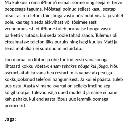
Ma kukkusin oma iPhone’i esmalt sõrme ning seejärel terve
peopesaga taguma. Mõistagi polnud sellest kasu, sestap
otsustasin telefoni täie jõuga vastu põrandat visata ja vahet
pole, kas tegin seda äkkvihast või tõsimeelsest
veendumusest, et iPhone tuleb brutaalse hooga vastu
parketti virutada, kui seda tööle tahad saada. Tulemus oli
etteaimatav: telefon läks puruks ning isegi kuulus Mati ja
tema mobiiliäri ei suutnud mind aidata.
Loo moraal on lihtne ja ühe tuntud eesti vanasõnaga
lihtsasti kokku võetav:
enam tehakse nõuga kui jõuga
. Nõu
asemel aitab ka vana hea restart, mis vabastab pea iga
kokkujooksnud telefoni hangumisest. Ja kui ei päästa, tuleb
uus osta. Aasta viimane kvartal on selleks imeline aeg –
kõigil tootjail tulevad välja uued mudelid ja naine ei pane
kah pahaks, kui end aasta lõpus uue lemmikloomaga
premeerid.
Jaga: