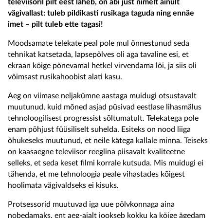
televiisoril pilt eest läheb, on abi just nimelt ainult
vägivallast: tuleb pildikasti rusikaga taguda ning ennäe
imet – pilt tuleb ette tagasi!
Moodsamate telekate peal pole mul õnnestunud seda
tehnikat katsetada, lapsepõlves oli aga tavaline esi, et
ekraan kõige põnevamal hetkel virvendama lõi, ja siis oli
võimsast rusikahoobist alati kasu.
Aeg on viimase neljakümne aastaga muidugi otsustavalt
muutunud, kuid mõned asjad püsivad eestlase lihasmälus
tehnoloogilisest progressist sõltumatult. Telekatega pole
enam põhjust füüsiliselt suhelda. Esiteks on nood liiga
õhukeseks muutunud, et neile kätega kallale minna. Teiseks
on kaasaegne televiisor reeglina piisavalt kvaliteetne
selleks, et seda keset filmi korrale kutsuda. Mis muidugi ei
tähenda, et me tehnoloogia peale vihastades kõigest
hoolimata vägivaldseks ei kisuks.
Protsessorid muutuvad iga uue põlvkonnaga aina
nobedamaks, ent aeg-ajalt jookseb kokku ka kõige ägedam