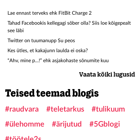
Lae ennast terveks ehk FitBit Charge 2
Tahad Facebookis kellegagi sõber olla? Siis loe kõigepealt
see läbi
Twitter on tuumanupp Su peos
Kes ütles, et kakajunn laulda ei oska?
“Ahv, mine p...!” ehk asjakohaste sõnumite kuu
Vaata kõiki lugusid
Teised teemad blogis
#raudvara
#teletarkus
#tulikuum
#ülehomme
#ärijutud
#5Gblogi
#töötele2s