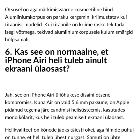
Otsusel on aga märkimisväärne kosmeetiline hind.
Alumiiniumkorpus on paraku kergemini kriimustatav kui
titaanist mudelid. Kui titaanile on kriime raske tekitada
isegi võtmega, tekivad alumiiniumkorpusele kulumismärgid
hõlpsamalt.
6. Kas see on normaalne, et
iPhone Airi heli tuleb ainult
ekraani ülaosast?
Jah, see on iPhone Airi üliõhukese disaini otsene
kompromiss. Kuna Air on vaid 5.6 mm paksune, on Apple
pidanud tegema järeleandmisi helisüsteemis, kasutades
mono kõlarit, kus heli tuleb peamiselt ekraani ülaosast.
Helikvaliteet on kõnede jaoks täiesti okei, aga filmide puhul
on tunne, et heli tuleb ühest nurgast. Samuti on ühte