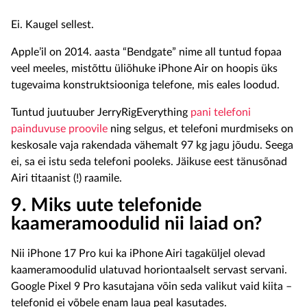
Ei. Kaugel sellest.
Apple’il on 2014. aasta “Bendgate” nime all tuntud fopaa
veel meeles, mistõttu üliõhuke iPhone Air on hoopis üks
tugevaima konstruktsiooniga telefone, mis eales loodud.
Tuntud juutuuber JerryRigEverything
pani telefoni
painduvuse proovile
ning selgus, et telefoni murdmiseks on
keskosale vaja rakendada vähemalt 97 kg jagu jõudu. Seega
ei, sa ei istu seda telefoni pooleks. Jäikuse eest tänusõnad
Airi titaanist (!) raamile.
9. Miks uute telefonide
kaameramoodulid nii laiad on?
Nii iPhone 17 Pro kui ka iPhone Airi tagaküljel olevad
kaameramoodulid ulatuvad horiontaalselt servast servani.
Google Pixel 9 Pro kasutajana võin seda valikut vaid kiita –
telefonid ei võbele enam laua peal kasutades.