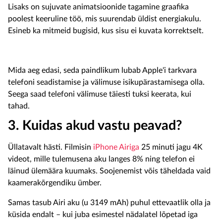
Lisaks on sujuvate animatsioonide tagamine graafika
poolest keeruline töö, mis suurendab üldist energiakulu.
Esineb ka mitmeid bugisid, kus sisu ei kuvata korrektselt.
Mida aeg edasi, seda paindlikum lubab Apple'i tarkvara
telefoni seadistamise ja välimuse isikupärastamisega olla.
Seega saad telefoni välimuse täiesti tuksi keerata, kui
tahad.
3. Kuidas akud vastu peavad?
Üllatavalt hästi. Filmisin
iPhone Airiga
25 minuti jagu 4K
videot, mille tulemusena aku langes 8% ning telefon ei
läinud ülemäära kuumaks. Soojenemist võis täheldada vaid
kaamerakõrgendiku ümber.
Samas tasub Airi aku (u 3149 mAh) puhul ettevaatlik olla ja
küsida endalt – kui juba esimestel nädalatel lõpetad iga