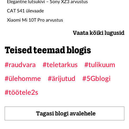
Elegantne lutsukivi – Sony XZ3 arvustus
CAT S41 ülevaade
Xiaomi Mi 10T Pro arvustus
Vaata kõiki lugusid
Teised teemad blogis
#raudvara
#teletarkus
#tulikuum
#ülehomme
#ärijutud
#5Gblogi
#töötele2s
Tagasi blogi avalehele