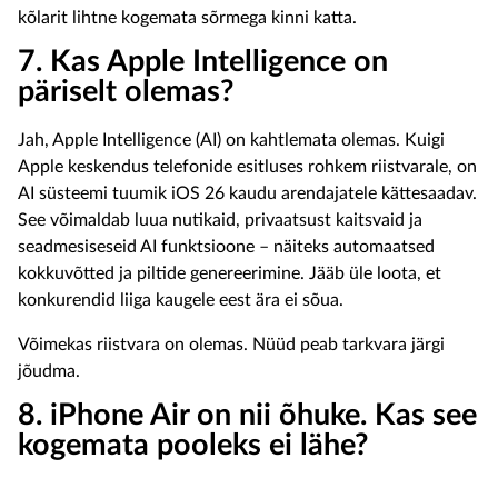
kõlarit lihtne kogemata sõrmega kinni katta.
7. Kas Apple Intelligence on
päriselt olemas?
Jah, Apple Intelligence (AI) on kahtlemata olemas. Kuigi
Apple keskendus telefonide esitluses rohkem riistvarale, on
AI süsteemi tuumik iOS 26 kaudu arendajatele kättesaadav.
See võimaldab luua nutikaid, privaatsust kaitsvaid ja
seadmesiseseid AI funktsioone – näiteks automaatsed
kokkuvõtted ja piltide genereerimine. Jääb üle loota, et
konkurendid liiga kaugele eest ära ei sõua.
Võimekas riistvara on olemas. Nüüd peab tarkvara järgi
jõudma.
8. iPhone Air on nii õhuke. Kas see
kogemata pooleks ei lähe?