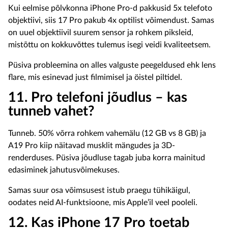
Kui eelmise põlvkonna iPhone Pro-d pakkusid 5x telefoto
objektiivi, siis 17 Pro pakub 4x optilist võimendust. Samas
on uuel objektiivil suurem sensor ja rohkem piksleid,
mistõttu on kokkuvõttes tulemus isegi veidi kvaliteetsem.
Püsiva probleemina on alles valguste peegeldused ehk lens
flare, mis esinevad just filmimisel ja öistel piltidel.
11. Pro telefoni jõudlus – kas
tunneb vahet?
Tunneb. 50% võrra rohkem vahemälu (12 GB vs 8 GB) ja
A19 Pro kiip näitavad musklit mängudes ja 3D-
renderduses. Püsiva jõudluse tagab juba korra mainitud
edasiminek jahutusvõimekuses.
Samas suur osa võimsusest istub praegu tühikäigul,
oodates neid AI-funktsioone, mis Apple’il veel pooleli.
12. Kas iPhone 17 Pro toetab