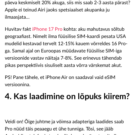
päeva keskmiselt 20% akuga, siis mis saab 2-3 aasta pärast?
Apple ei teinud Airi jaoks spetsiaalset akupanka ju
ilmaasjata…
Huvitav fakt
iPhone 17 Pro
kohta: aku mahutavus sõltub
geograafiast. Nimelt ilma füüsilise SIM-kaardi pesata USA
mudelid kestavad tervelt 12-15% kauem võrreldes 16 Pro-
ga. Samal ajal on Euroopas müüdavate füüsilise SIM-iga
versioonide vastav näitaja 7-8%. See erinevus tähendab
pikas perspektiivis sisuliselt aasta võrra värskemat akut.
PS! Pane tähele, et iPhone Air on saadaval vaid eSIM
versioonina.
4. Kas laadimine on lõpuks kiirem?
Veidi on! Õige juhtme ja võimsa adapteriga laadides saab
Pro nüüd täis peaaegu et ühe tunniga. Tõsi, see jääb