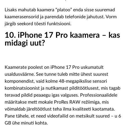
Lisaks mahutab kaamera “platoo” enda sisse suuremad
kaamerasensorid ja parendab telefonide jahutust. Vorm
järgib seekord tõesti funktsiooni.
10. iPhone 17 Pro kaamera – kas
midagi uut?
Kaamerate poolest on iPhone 17 Pro uskumatult
usaldusväärne. See tunne tuleb mitte ühest suurest
komponendist, vaid kolme 48-megapikslise sensori
kombinatsioonist ja nutikamast pilditöötlusest, mis tagab
teravad pildid peaaegu igas valguses. Professionaalidele
määritakse mett mokale ProRes RAW režiimiga, mis
võimaldab järeltöötlust teha ilma kvaliteeti kaotamata.
Pane tähele, et need videofailid on metsikult suured – u 6
GB ühe minuti kohta.