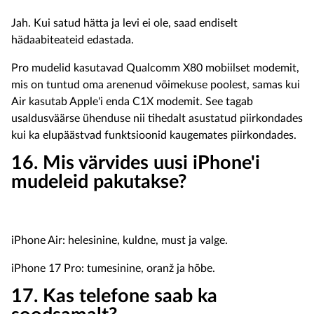
Jah. Kui satud hätta ja levi ei ole, saad endiselt
hädaabiteateid edastada.
Pro mudelid kasutavad Qualcomm X80 mobiilset modemit,
mis on tuntud oma arenenud võimekuse poolest, samas kui
Air kasutab Apple'i enda C1X modemit. See tagab
usaldusväärse ühenduse nii tihedalt asustatud piirkondades
kui ka elupäästvad funktsioonid kaugemates piirkondades.
16. Mis värvides uusi iPhone'i
mudeleid pakutakse?
iPhone Air: helesinine, kuldne, must ja valge.
iPhone 17 Pro: tumesinine, oranž ja hõbe.
17. Kas telefone saab ka