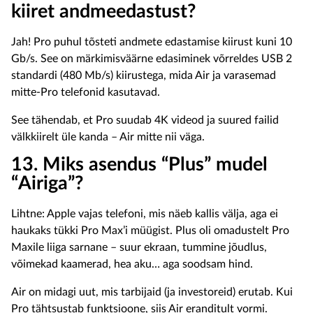
kiiret andmeedastust?
Jah! Pro puhul tõsteti andmete edastamise kiirust kuni 10
Gb/s. See on märkimisväärne edasiminek võrreldes USB 2
standardi (480 Mb/s) kiirustega, mida Air ja varasemad
mitte-Pro telefonid kasutavad.
See tähendab, et Pro suudab 4K videod ja suured failid
välkkiirelt üle kanda – Air mitte nii väga.
13. Miks asendus “Plus” mudel
“Airiga”?
Lihtne: Apple vajas telefoni, mis näeb kallis välja, aga ei
haukaks tükki Pro Max’i müügist. Plus oli omadustelt Pro
Maxile liiga sarnane – suur ekraan, tummine jõudlus,
võimekad kaamerad, hea aku… aga soodsam hind.
Air on midagi uut, mis tarbijaid (ja investoreid) erutab. Kui
Pro tähtsustab funktsioone, siis Air eranditult vormi.