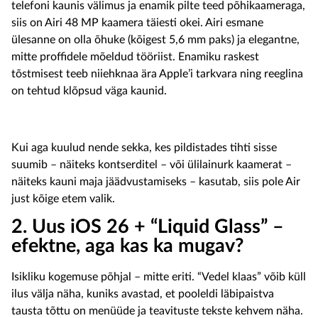
telefoni kaunis välimus ja enamik pilte teed põhikaameraga,
siis on Airi 48 MP kaamera täiesti okei. Airi esmane
ülesanne on olla õhuke (kõigest 5,6 mm paks) ja elegantne,
mitte proffidele mõeldud tööriist. Enamiku raskest
tõstmisest teeb niiehknaa ära Apple’i tarkvara ning reeglina
on tehtud klõpsud väga kaunid.
Kui aga kuulud nende sekka, kes pildistades tihti sisse
suumib – näiteks kontserditel – või ülilainurk kaamerat –
näiteks kauni maja jäädvustamiseks – kasutab, siis pole Air
just kõige etem valik.
2. Uus iOS 26 + “Liquid Glass” –
efektne, aga kas ka mugav?
Isikliku kogemuse põhjal – mitte eriti. “Vedel klaas” võib küll
ilus välja näha, kuniks avastad, et pooleldi läbipaistva
tausta tõttu on menüüde ja teavituste tekste kehvem näha.