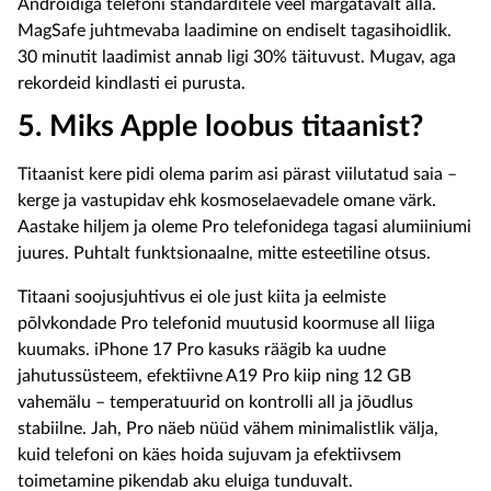
Androidiga telefoni standarditele veel märgatavalt alla.
MagSafe juhtmevaba laadimine on endiselt tagasihoidlik.
30 minutit laadimist annab ligi 30% täituvust. Mugav, aga
rekordeid kindlasti ei purusta.
5. Miks Apple loobus titaanist?
Titaanist kere pidi olema parim asi pärast viilutatud saia –
kerge ja vastupidav ehk kosmoselaevadele omane värk.
Aastake hiljem ja oleme Pro telefonidega tagasi alumiiniumi
juures. Puhtalt funktsionaalne, mitte esteetiline otsus.
Titaani soojusjuhtivus ei ole just kiita ja eelmiste
põlvkondade Pro telefonid muutusid koormuse all liiga
kuumaks. iPhone 17 Pro kasuks räägib ka uudne
jahutussüsteem, efektiivne A19 Pro kiip ning 12 GB
vahemälu – temperatuurid on kontrolli all ja jõudlus
stabiilne. Jah, Pro näeb nüüd vähem minimalistlik välja,
kuid telefoni on käes hoida sujuvam ja efektiivsem
toimetamine pikendab aku eluiga tunduvalt.