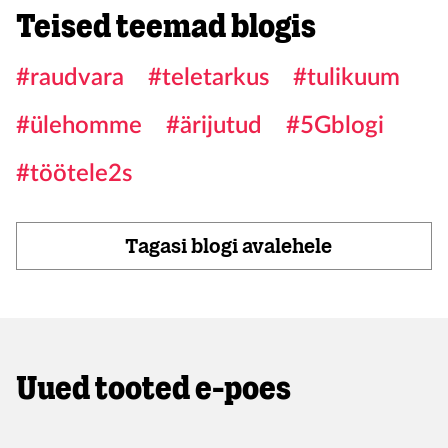
Teised teemad blogis
#raudvara
#teletarkus
#tulikuum
#ülehomme
#ärijutud
#5Gblogi
#töötele2s
Tagasi blogi avalehele
Uued tooted e-poes