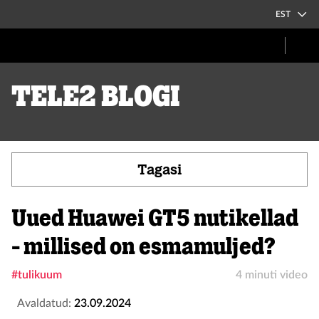
EST
Tele2 blogi
Tagasi
Uued Huawei GT5 nutikellad
- millised on esmamuljed?
#tulikuum
4 minuti video
Avaldatud:
23.09.2024