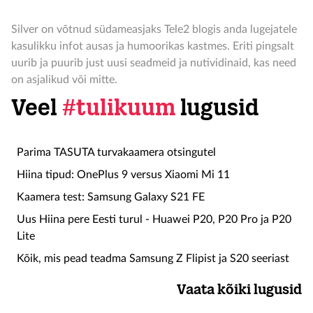
Silver on võtnud südameasjaks Tele2 blogis anda lugejatele
kasulikku infot ausas ja humoorikas kastmes. Eriti pingsalt
uurib ja puurib just uusi seadmeid ja nutividinaid, kas need
on asjalikud või mitte.
Veel
#tulikuum
lugusid
Parima TASUTA turvakaamera otsingutel
Hiina tipud: OnePlus 9 versus Xiaomi Mi 11
Kaamera test: Samsung Galaxy S21 FE
Uus Hiina pere Eesti turul - Huawei P20, P20 Pro ja P20
Lite
Kõik, mis pead teadma Samsung Z Flipist ja S20 seeriast
Vaata kõiki lugusid