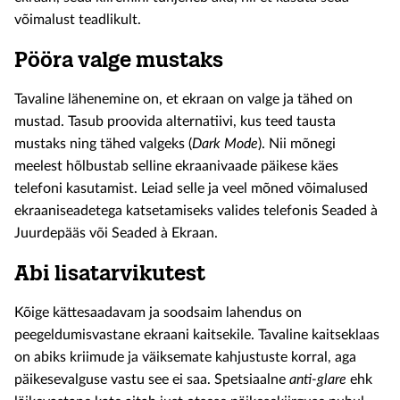
võimalust teadlikult.
Pööra valge mustaks
Tavaline lähenemine on, et ekraan on valge ja tähed on
mustad. Tasub proovida alternatiivi, kus teed tausta
mustaks ning tähed valgeks (
Dark Mode
). Nii mõnegi
meelest hõlbustab selline ekraanivaade päikese käes
telefoni kasutamist. Leiad selle ja veel mõned võimalused
ekraaniseadetega katsetamiseks valides telefonis Seaded à
Juurdepääs või Seaded à Ekraan.
Abi lisatarvikutest
Kõige kättesaadavam ja soodsaim lahendus on
peegeldumisvastane ekraani kaitsekile. Tavaline kaitseklaas
on abiks kriimude ja väiksemate kahjustuste korral, aga
päikesevalguse vastu see ei saa. Spetsiaalne
anti-glare
ehk