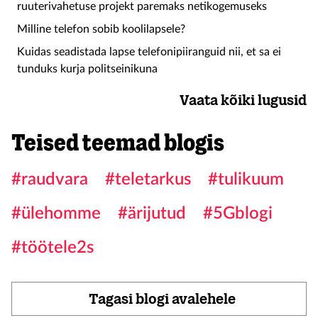
ruuterivahetuse projekt paremaks netikogemuseks
Milline telefon sobib koolilapsele?
Kuidas seadistada lapse telefonipiiranguid nii, et sa ei
tunduks kurja politseinikuna
Vaata kõiki lugusid
Teised teemad blogis
#raudvara
#teletarkus
#tulikuum
#ülehomme
#ärijutud
#5Gblogi
#töötele2s
Tagasi blogi avalehele