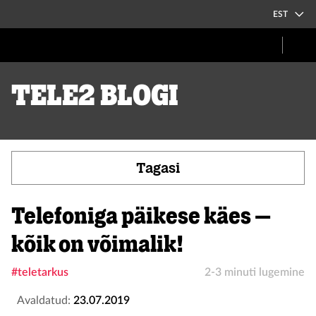
EST
Tele2 blogi
Tagasi
Telefoniga päikese käes –
kõik on võimalik!
#teletarkus
2-3 minuti lugemine
Avaldatud:
23.07.2019