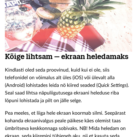
Kõige lihtsam – ekraan heledamaks
Kindlasti oled seda proovinud, kuid kui ei ole, siis
telefonidel on võimalus alt üles (iOS) või ülevalt alla
(Android) lohistades leida nö kiired seaded (
Quick Settings
).
Seal saad lihtsa näpuliigutusega ekraani heleduse riba
lõpuni lohistada ja pilt on jälle selge.
Pea meeles, et liiga hele ekraan koormab silmi. Seepärast
kohanda ekraanivalgus peale päikese käes olemist taas
ümbritseva keskkonnaga sobivaks. NB! Mida heledam on
ekraan, seda kiiremini tühjeneb aku, nii et kasuta seda