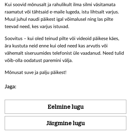
Kui soovid mõnusalt ja rahulikult ilma silmi väsitamata
raamatut või tähtsaid e-maile lugeda, istu lihtsalt varjus.
Muul juhul naudi päikest igal võimalusel ning las pilte
teevad need, kes varjus istuvad.
Soovitus – kui oled teinud pilte või videoid päikese käes,
ära kustuta neid enne kui oled need kas arvutis või
vähemalt siseruumides telefonist üle vaadanud. Need tulid
võib-olla oodatust paremini välja.
Mõnusat suve ja palju päikest!
Jaga:
Eelmine lugu
Järgmine lugu