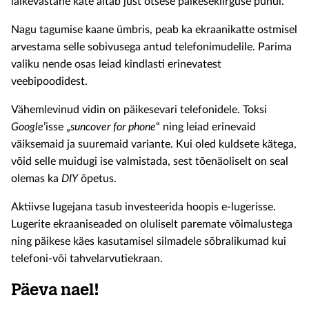
läikevastane kate aitab just otsese päikesekiirguse puhul.
Nagu tagumise kaane ümbris, peab ka ekraanikatte ostmisel
arvestama selle sobivusega antud telefonimudelile. Parima
valiku nende osas leiad kindlasti erinevatest
veebipoodidest.
Vähemlevinud vidin on päikesevari telefonidele. Toksi
Google
’isse „
suncover for phone
“ ning leiad erinevaid
väiksemaid ja suuremaid variante. Kui oled kuldsete kätega,
võid selle muidugi ise valmistada, sest tõenäoliselt on seal
olemas ka
DIY
õpetus.
Aktiivse lugejana tasub investeerida hoopis e-lugerisse.
Lugerite ekraaniseaded on oluliselt paremate võimalustega
ning päikese käes kasutamisel silmadele sõbralikumad kui
telefoni-või tahvelarvutiekraan.
Päeva nael!