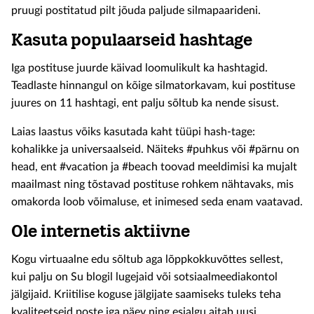
pruugi postitatud pilt jõuda paljude silmapaarideni.
Kasuta populaarseid hashtage
Iga postituse juurde käivad loomulikult ka hashtagid.
Teadlaste hinnangul on kõige silmatorkavam, kui postituse
juures on 11 hashtagi, ent palju sõltub ka nende sisust.
Laias laastus võiks kasutada kaht tüüpi hash-tage:
kohalikke ja universaalseid. Näiteks #puhkus või #pärnu on
head, ent #vacation ja #beach toovad meeldimisi ka mujalt
maailmast ning tõstavad postituse rohkem nähtavaks, mis
omakorda loob võimaluse, et inimesed seda enam vaatavad.
Ole internetis aktiivne
Kogu virtuaalne edu sõltub aga lõppkokkuvõttes sellest,
kui palju on Su blogil lugejaid või sotsiaalmeediakontol
jälgijaid. Kriitilise koguse jälgijate saamiseks tuleks teha
kvaliteetseid poste iga päev ning esialgu aitab uusi