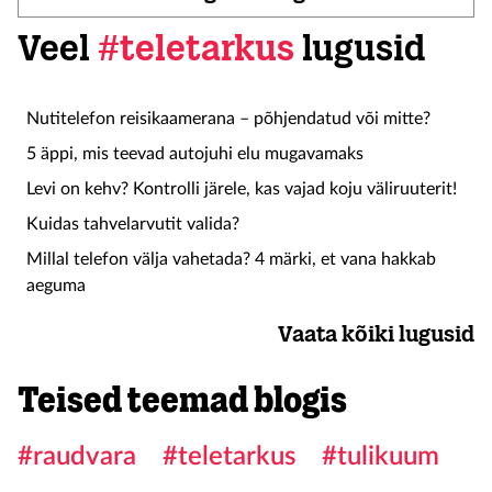
Veel
#teletarkus
lugusid
Nutitelefon reisikaamerana – põhjendatud või mitte?
5 äppi, mis teevad autojuhi elu mugavamaks
Levi on kehv? Kontrolli järele, kas vajad koju väliruuterit!
Kuidas tahvelarvutit valida?
Millal telefon välja vahetada? 4 märki, et vana hakkab
aeguma
Vaata kõiki lugusid
Teised teemad blogis
#raudvara
#teletarkus
#tulikuum