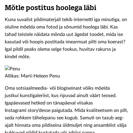
Mõtle postitus hoolega läbi
Kuna suvalist pildimaterjali tekib internetti iga minutiga, on
oluline mõelda oma fotod ja sõnumid hoolega läbi. Kas
tahad teistele näidata mõnda uut ägedat toodet, mida ise
kasutad või hoopis postitada imearmsat pilti oma koerast?
Igal pildil peaks olema selge fookus, huvitav rakurss ja
kindel mõte.
Allikas: Marii-Heleen Penu
Oma sotsiaalmeedia- või blogiseinast võiks mõelda
justkui kunstigaleriist, kus ripuvad ainult väärt teosed.
Igapäevased hetked on tänapäeval viisakas
Instagrami story’desse paigutada. Mida kvaliteetsem on pilt,
seda rohkem tähelepanu see kogub. Samuti on tasub aeg-
ajalt hinnata oma pildiseina üldmuljet ning ansamblist välja
kukkuvad pildid kustutada või arhiivi panna.