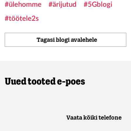
#ülehomme
#ärijutud
#5Gblogi
#töötele2s
Tagasi blogi avalehele
Uued tooted e-poes
Vaata kõiki telefone