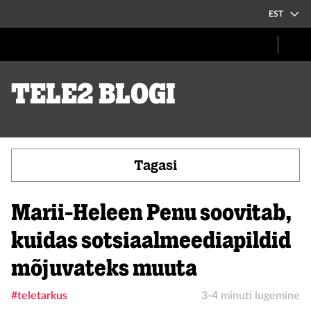
EST
Tele2 blogi
Tagasi
Marii-Heleen Penu soovitab,
kuidas sotsiaalmeediapildid
mõjuvateks muuta
#teletarkus
3-4 minuti lugemine