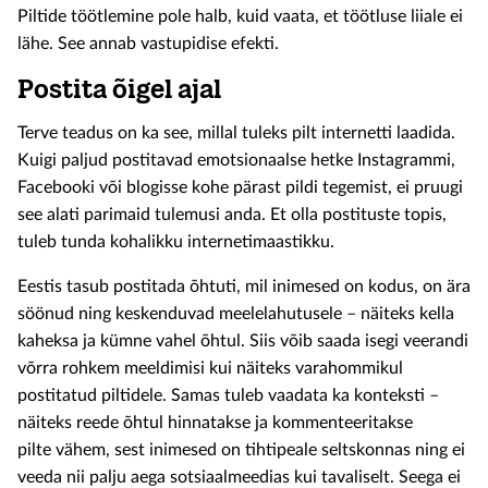
Piltide töötlemine pole halb, kuid vaata, et töötluse liiale ei
lähe. See annab vastupidise efekti.
Postita õigel ajal
Terve teadus on ka see, millal tuleks pilt internetti laadida.
Kuigi paljud postitavad emotsionaalse hetke Instagrammi,
Facebooki või blogisse kohe pärast pildi tegemist, ei pruugi
see alati parimaid tulemusi anda. Et olla postituste topis,
tuleb tunda kohalikku internetimaastikku.
Eestis tasub postitada õhtuti, mil inimesed on kodus, on ära
söönud ning keskenduvad meelelahutusele – näiteks kella
kaheksa ja kümne vahel õhtul. Siis võib saada isegi veerandi
võrra rohkem meeldimisi kui näiteks varahommikul
postitatud piltidele. Samas tuleb vaadata ka konteksti –
näiteks reede õhtul hinnatakse ja kommenteeritakse
pilte vähem, sest inimesed on tihtipeale seltskonnas ning ei
veeda nii palju aega sotsiaalmeedias kui tavaliselt. Seega ei