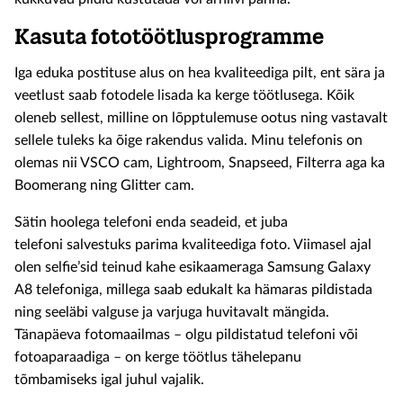
Kasuta fototöötlusprogramme
Iga eduka postituse alus on hea kvaliteediga pilt, ent sära ja
veetlust saab fotodele lisada ka kerge töötlusega. Kõik
oleneb sellest, milline on lõpptulemuse ootus ning vastavalt
sellele tuleks ka õige rakendus valida. Minu telefonis on
olemas nii VSCO cam, Lightroom, Snapseed, Filterra aga ka
Boomerang ning Glitter cam.
Sätin hoolega telefoni enda seadeid, et juba
telefoni salvestuks parima kvaliteediga foto. Viimasel ajal
olen selfie’sid teinud kahe esikaameraga Samsung Galaxy
A8 telefoniga, millega saab edukalt ka hämaras pildistada
ning seeläbi valguse ja varjuga huvitavalt mängida.
Tänapäeva fotomaailmas – olgu pildistatud telefoni või
fotoaparaadiga – on kerge töötlus tähelepanu
tõmbamiseks igal juhul vajalik.