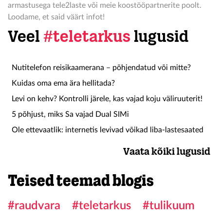
armastusega tele2laste või meie koostööpartnerite poolt.
Loodame, et said väärt infot!
Veel
#teletarkus
lugusid
Nutitelefon reisikaamerana – põhjendatud või mitte?
Kuidas oma ema ära hellitada?
Levi on kehv? Kontrolli järele, kas vajad koju väliruuterit!
5 põhjust, miks Sa vajad Dual SIMi
Ole ettevaatlik: internetis levivad võikad liba-lastesaated
Vaata kõiki lugusid
Teised teemad blogis
#raudvara
#teletarkus
#tulikuum