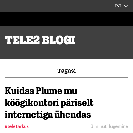
EST
Tele2 blogi
Tagasi
Kuidas Plume mu
köögikontori päriselt
internetiga ühendas
#teletarkus
3 minuti lugemine