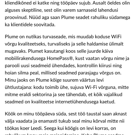
kliendikõned ei katke
ning
tööpäev sujub. Ausalt öeldes olin
alguses skeptiline, sest olin varem sarnaseid lahendusi
proovinud. Nüüd
aga
saan
Plume
seadet
rahuliku südamega
ka klientidele soovitada.
Plume
on
nutika
s
turvaseade, mis muudab koduse
WiFi
võrgu kvaliteetseks, turvaliseks
ja
selle haldamise ülimalt
mugavaks.
Plumet
kasutangi koos selle juurde käiva
mobiilirakenduse
ga
HomePass
®
, kust vaatan
võrgu nime ja
parooli uu
si
seadme
id
ühendades, kontrollin kiirusi
ning
hoian silma peal, millised seadmed
parasjagu
võrgus
on
.
Minu jaoks on
Plume
kõige suurem väärtus levi
ühtlustajana
: kodu toimib ühe, sujuva Wi-Fi võrguna, mitte
mitme
eraldi sektorina ja see tähendab, et kõik vajalikud
seadmed on kvaliteetse internetiühendusega kaetud
.
Köök on minu tööpäeva süda
, sest töö taustal saan aknast
välja vaadata ja enamasti tukub seal minu kõrval mitte nii
töökas koer Leedi. Seega k
ui köögis on levi korras, on