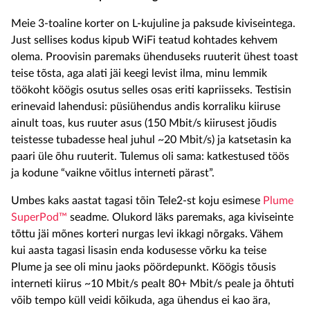
Meie
3-toaline
korter on L-kujuline ja paksude kiviseintega.
Just sellises kodus kipub
WiFi
teatud kohtades
kehvem
olema
. Proovisin
paremaks
ühenduse
ks
ruuterit
ühest toast
teise tõsta, aga alati jäi keegi levist ilma
,
minu lemmik
töökoht köögis
osutus selles osas
eriti kapriis
seks
. Testisin
erinevaid lahendusi: püsiühendus andis korraliku kiiruse
ainult toas
, kus ruuter asus
(150 Mbit/s
kiirusest
jõudis
teistesse tubadesse heal juhul ~20 Mbit/s
) ja katsetasin ka
paari üle õhu ruuterit.
Tulemus oli sama: katkestused
töös
ja kodune “vaikne võitlus
interneti
pärast”.
Umbes kaks aastat tagasi tõin
Tele2-st
koju esimese
Plume
SuperPod™
seadme
.
Olukord
läks paremaks,
aga
kiviseinte
tõttu jäi mõn
es korteri nurgas levi
ikkagi nõrgaks.
Vähem
kui
aasta tagasi lisasin
enda kodusesse võrku ka
teise
Plume
ja see oli minu jaoks pöördepunkt. Köögis tõusis
interneti
kiirus ~10 Mbit/s pealt 80+
Mbit/s
peale
ja
õhtuti
võib tempo
küll
veidi kõikuda,
aga ühendus ei kao ära,