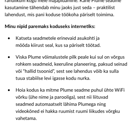
rahulikum kogu
meie
majapidamine. Kahe
Plume
seadme
kasutamine tähendab
minu jaoks just seda – praktilist
lahendust, mis pani koduse töökoha päriselt
toimima
.
M
inu
nipid
paremaks koduseks internetiks
:
Katseta seadmetele erinevaid asukohti ja
mõõda
kiirust seal, kus
sa
päriselt töötad.
Viska
Plume
võimalustele pilk peale k
ui sul on
võrgus
rohkem seadmeid,
keeruline planeering, paksud seinad
või “hallid tsoonid”
, sest see
lahendus võib
ka sulla
tuua
stabiilse levi igasse
kodu
nurka.
Hoia kodus
ka mitme
Plume
seadme puhul
ü
hte
WiFi
võrk
u
(ühe nime ja parooliga), sest nii
liituvad
seadmed
automaatselt lähima
Plume
ga
ning
videokõned ei hakka ruumist ruumi liikudes
võrgku
vahetama
.