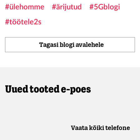
#ülehomme
#ärijutud
#5Gblogi
#töötele2s
Tagasi blogi avalehele
Uued tooted e-poes
Vaata kõiki telefone