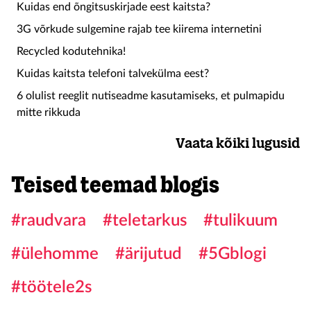
Kuidas end õngitsuskirjade eest kaitsta?
3G võrkude sulgemine rajab tee kiirema internetini
Recycled kodutehnika!
Kuidas kaitsta telefoni talvekülma eest?
6 olulist reeglit nutiseadme kasutamiseks, et pulmapidu
mitte rikkuda
Vaata kõiki lugusid
Teised teemad blogis
#raudvara
#teletarkus
#tulikuum
#ülehomme
#ärijutud
#5Gblogi
#töötele2s