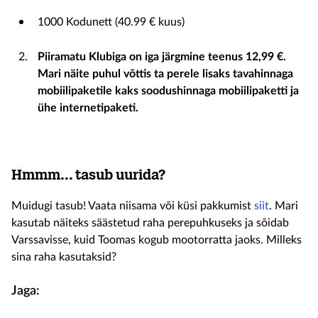
1000 Kodunett (40.99 € kuus)
Piiramatu Klubiga on iga järgmine teenus 12,99 €.
Mari näite puhul võttis ta perele lisaks tavahinnaga
mobiilipaketile kaks soodushinnaga mobiilipaketti ja
ühe internetipaketi.
Hmmm... tasub uurida?
Muidugi tasub! Vaata niisama või küsi pakkumist
siit
. Mari
kasutab näiteks säästetud raha perepuhkuseks ja sõidab
Varssavisse, kuid Toomas kogub mootorratta jaoks. Milleks
sina raha kasutaksid?
Jaga: