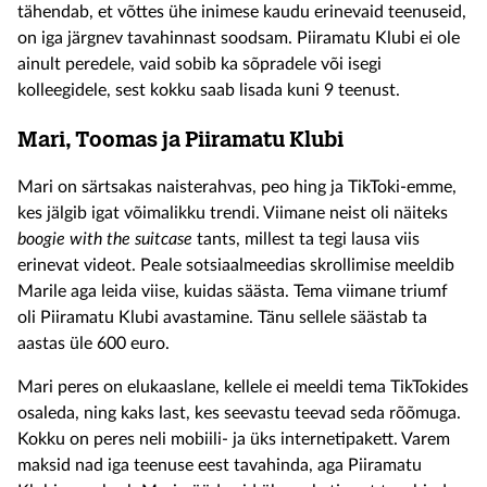
tähendab, et võttes ühe inimese kaudu erinevaid teenuseid,
on iga järgnev tavahinnast soodsam. Piiramatu Klubi ei ole
ainult peredele, vaid sobib ka sõpradele või isegi
kolleegidele, sest kokku saab lisada kuni 9 teenust.
Mari, Toomas ja Piiramatu Klubi
Mari on särtsakas naisterahvas, peo hing ja TikToki-emme,
kes jälgib igat võimalikku trendi. Viimane neist oli näiteks
boogie with the suitcase
tants, millest ta tegi lausa viis
erinevat videot. Peale sotsiaalmeedias skrollimise meeldib
Marile aga leida viise, kuidas säästa. Tema viimane triumf
oli Piiramatu Klubi avastamine. Tänu sellele säästab ta
aastas üle 600 euro.
Mari peres on elukaaslane, kellele ei meeldi tema TikTokides
osaleda, ning kaks last, kes seevastu teevad seda rõõmuga.
Kokku on peres neli mobiili- ja üks internetipakett. Varem
maksid nad iga teenuse eest tavahinda, aga Piiramatu