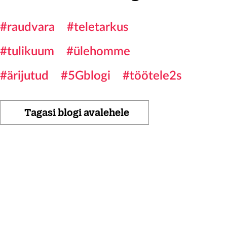
#raudvara
#teletarkus
#tulikuum
#ülehomme
#ärijutud
#5Gblogi
#töötele2s
Tagasi blogi avalehele