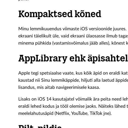
Kompaktsed kõned
Minu lemmikuuendus viimaste iOS versioonide juures. E
ekraani täielikult üle, vaid ekraani ülaosasse ilmub taga
minema pühkida (vastamisvõimalus jääb alles), kõnest k
AppLibrary ehk äpisahtel
Apple tegi spetsiaalse vaate, kus kõik äpid on eraldi kat
kaustad nii Sinu lemmikäppide, hiljuti alla laetud äppi
lisandus, mis aitab navigeerimisele kaasa.
Lisaks on iOS 14 kasutajatel võimalik ära peita need le
eraldi lehed kodus ja tööl olemise jaoks. Näiteks lähed t
meelelahutusäpid (Netflix, YouTube, TikTok jne).