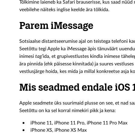
Tõlkimine laieneb ka Safari brauserisse, kus saad nüüd
veebilehe näiteks inglise keelde ära tõlkida.
Parem iMessage
Sotsiaalse distantseerumise ajal on teistega telefoni 
Seetõttu tegi Apple ka iMessage äpis tänuväärt uuendusi
inimesi
tag
’ida, et grupivestlustes kindla inimese tähe
ära pinnida (ehk päisesse kinnitada) ja suures vestluses
vestlusjärge hoida, kes mida ja millal konkreetse asja ko
Mis seadmed endale iOS 
Apple seadmete üks suurimaid plusse on see, et nad sa
Seetõttu on ka sel korral nimekiri pikk ja kena:
iPhone 11, iPhone 11 Pro, iPhone 11 Pro Max
iPhone XS, iPhone XS Max