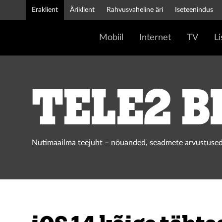
Eraklient
Äriklient
Rahvusvaheline äri
Iseteenindus
Mobiil
Internet
TV
L
Tele2 b
Nutimaailma teejuht – nõuanded, seadmete arvustused