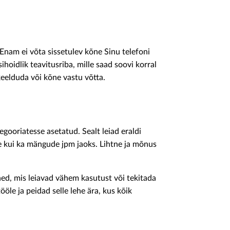
nam ei võta sissetulev kõne Sinu telefoni
sihoidlik teavitusriba, mille saad soovi korral
eelduda või kõne vastu võtta.
egooriatesse asetatud. Sealt leiad eraldi
de kui ka mängude jpm jaoks. Lihtne ja mõnus
hed, mis leiavad vähem kasutust või tekitada
ööle ja peidad selle lehe ära, kus kõik