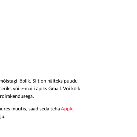
mõistagi lõplik. Siit on näiteks puudu
eriks või e-maili äpiks Gmail. Või kõik
aardirakendusega.
uures muutis, saad seda teha
Apple
ju.