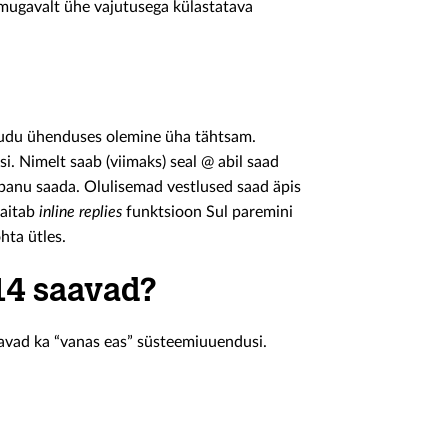
 mugavalt ühe vajutusega külastatava
kaudu ühenduses olemine üha tähtsam.
. Nimelt saab (viimaks) seal @ abil saad
lepanu saada. Olulisemad vestlused saad äpis
 aitab
inline replies
funktsioon Sul paremini
hta ütles.
14 saavad?
avad ka “vanas eas” süsteemiuuendusi.