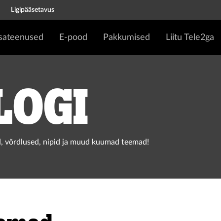
Ligipääsetavus
isateenused
E-pood
Pakkumised
Liitu Tele2ga
logi
, võrdlused, nipid ja muud kuumad teemad!