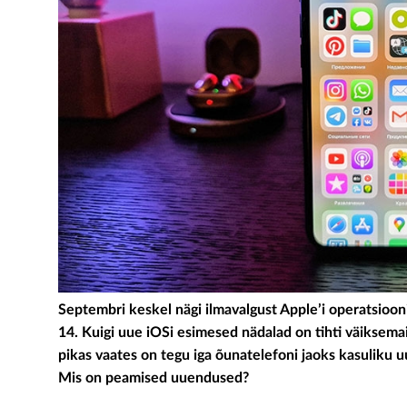
Septembri keskel nägi ilmavalgust Apple’i operatsioon
14. Kuigi uue iOSi esimesed nädalad on tihti väiksemaid 
pikas vaates on tegu iga õunatelefoni jaoks kasuliku uu
Mis on peamised uuendused?