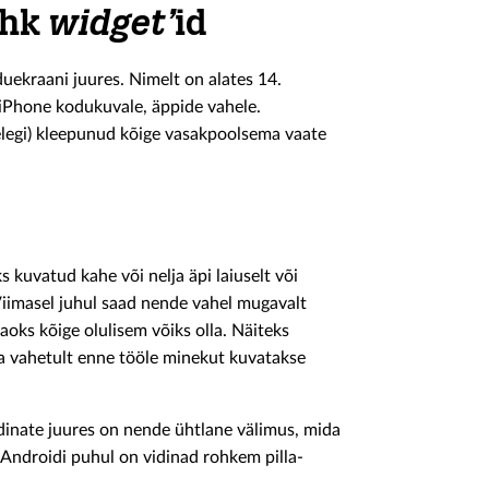
ehk
widget’
id
uekraani juures. Nimelt on alates 14.
ka iPhone kodukuvale, äppide vahele.
lelegi) kleepunud kõige vasakpoolsema vaate
s kuvatud kahe või nelja äpi laiuselt või
Viimasel juhul saad nende vahel mugavalt
jaoks kõige olulisem võiks olla. Näiteks
a vahetult enne tööle minekut kuvatakse
dinate juures on nende ühtlane välimus, mida
. Androidi puhul on vidinad rohkem pilla-