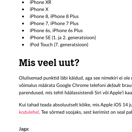
iPhone XR
iPhone X
iPhone 8, iPhone 8 Plus
iPhone 7, iPhone 7 Plus
iPhone 6s, iPhone 6s Plus
iPhone SE (1. ja 2. generatsioon)
iPod Touch (7. generatsioon)
Mis veel uut?
Olulisemad punktid läbi käidud, aga see nimekiri ei ole 
võimalus määrata Google Chrome telefoni
default
braus
parendused, mis tehti häälassistendi Siri või Apple’i k
Kui tahad teada absoluutselt kõike, mis Apple iOS 14 j
kodulehel
. Tee sõrmed soojaks, sest kerimist on seal pal
Jaga: