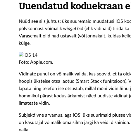
Uuendatud koduekraan 
Nüüd see siis juhtus: üks suuremaid muudatusi iOS kod
põlvkonnast võimalik
widget
’eid (ehk vidinaid) tirida 
Varasemalt olid nad ustavalt (või jonnakalt, kuidas kel
külge.
Foto: Apple.com.
Vidinate puhul on võimalik valida, kas soovid, et ta olek
hoopis üksteise otsa laotud (Smart Stack funktsioon). 
lapata ning telefon ise otsustab, millal mõni vidin Sinu 
hommikul pärast kodus ärkamist näed uudiste vidinat j
ilmateate vidin.
Subjektiivne arvamus, aga iOSi üks suurimaid plusse vi
on kasutajal võimalik oma silma järgi ka veidi disainida
palla.