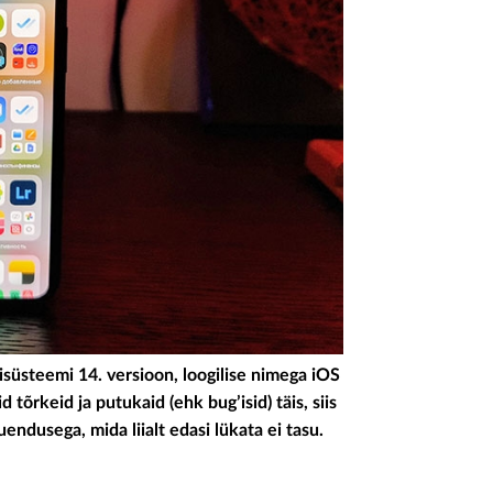
isüsteemi 14. versioon, loogilise nimega iOS
tõrkeid ja putukaid (ehk bug’isid) täis, siis
endusega, mida liialt edasi lükata ei tasu.