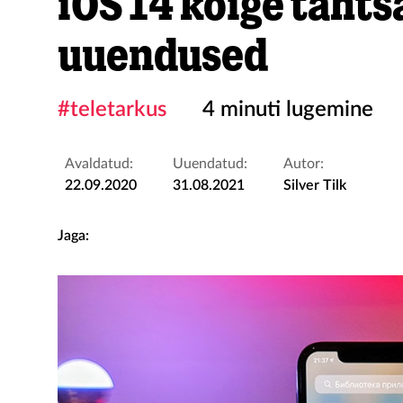
iOS 14 kõige täht
uuendused
#teletarkus
4 minuti lugemine
Avaldatud:
Uuendatud:
Autor:
22.09.2020
31.08.2021
Silver Tilk
Jaga: