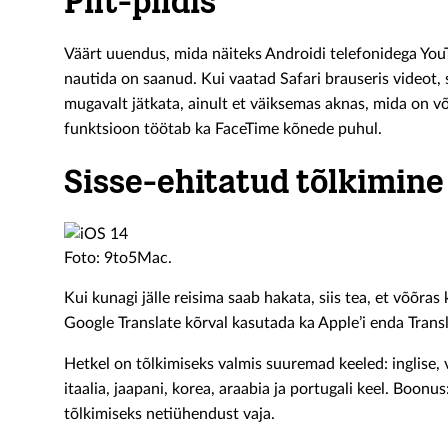
Pilt-pildis
Väärt uuendus, mida näiteks Androidi telefonidega Yo
nautida on saanud. Kui vaatad Safari brauseris videot, s
mugavalt jätkata, ainult et väiksemas aknas, mida on v
funktsioon töötab ka FaceTime kõnede puhul.
Sisse-ehitatud tõlkimine
Foto: 9to5Mac.
Kui kunagi jälle reisima saab hakata, siis tea, et võõra
Google Translate kõrval kasutada ka Apple’i enda Transl
Hetkel on tõlkimiseks valmis suuremad keeled: inglise, 
itaalia, jaapani, korea, araabia ja portugali keel. Boonus:
tõlkimiseks netiühendust vaja.