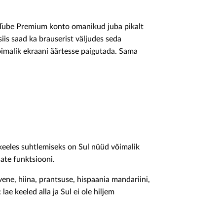
uTube Premium konto omanikud juba pikalt
iis saad ka brauserist väljudes seda
õimalik ekraani äärtesse paigutada. Sama
s keeles suhtlemiseks on Sul nüüd võimalik
ate funktsiooni.
vene, hiina, prantsuse, hispaania mandariini,
 lae keeled alla ja Sul ei ole hiljem