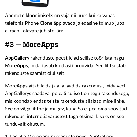
Andmete kloonimiseks on vaja nii uues kui ka vanas
telefonis Phone Clone äpp avada ja edasine toimub juba
ekraanil olevate juhiste järgi.
#3 – MoreApps
AppGallery
rakenduste poest leiad sellise tööriista nagu
MoreApps
, mida tasub kindlasti proovida. See lihtsustab
rakenduste saamist oluliselt.
MoreApps aitab leida ja alla laadida rakendusi, mida veel
AppGallerys saadaval pole. Sisuliselt on tegu rakendusega,
mis koondab endas teiste rakenduste allalaadimise linke.
See on väga lihtne ja mugav, kuna Sa ei pea oma soovitud
rakendusi internetiavarustest taga otsima. Lisaks on see
tunduvalt ohutum.
1. Lae alla MoreApps rakenduste poest AppGallery