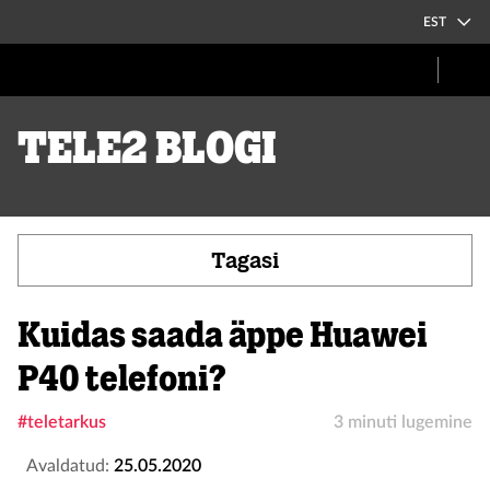
EST
Tele2 blogi
Tagasi
Kuidas saada äppe Huawei
P40 telefoni?
#teletarkus
3 minuti lugemine
Avaldatud:
25.05.2020