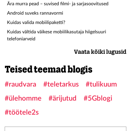
Ära murra pead – suvised filmi- ja sarjasoovitused
Android suveks rannavormi
Kuidas valida mobiilipaketti?
Kuidas vältida väikese mobiilikasutaja hiigelsuuri
telefoniarveid
Vaata kõiki lugusid
Teised teemad blogis
#raudvara
#teletarkus
#tulikuum
#ülehomme
#ärijutud
#5Gblogi
#töötele2s