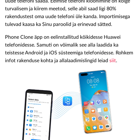
uude telefoni saada. Eelmise telefoni kloonimine on kõige
turvalisem ja kiirem meetod, selle abil saad ligi 80%
rakendustest oma uude telefoni üle kanda. Importimisega
tulevad kaasa ka Sinu paroolid ja erinevad sätted.
Phone Clone äpp on eelinstallitud kõikidesse Huawei
telefonidesse. Samuti on võimalik see alla laadida ka
teistesse Android ja iOS süsteemiga telefonidesse. Rohkem
infot rakenduse kohta ja allalaadimislingid leiad
siit
.