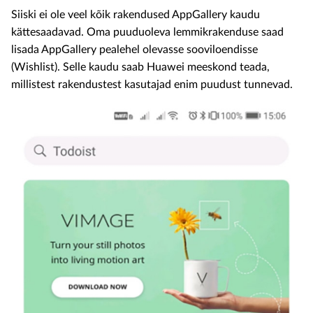
Siiski ei ole veel kõik rakendused AppGallery kaudu
kättesaadavad. Oma puuduoleva lemmikrakenduse saad
lisada AppGallery pealehel olevasse sooviloendisse
(Wishlist). Selle kaudu saab Huawei meeskond teada,
millistest rakendustest kasutajad enim puudust tunnevad.