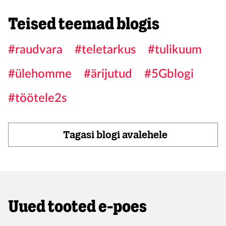
Teised teemad blogis
#raudvara
#teletarkus
#tulikuum
#ülehomme
#ärijutud
#5Gblogi
#töötele2s
Tagasi blogi avalehele
Uued tooted e-poes