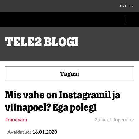
EST
Tele2 blogi
Tagasi
Mis vahe on Instagramil ja
viinapoel? Ega polegi
#raudvara
2 minuti lugemine
Avaldatud:
16.01.2020