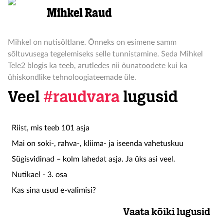
Mihkel Raud
Mihkel on nutisõltlane. Õnneks on esimene samm
sõltuvusega tegelemiseks selle tunnistamine. Seda Mihkel
Tele2 blogis ka teeb, arutledes nii õunatoodete kui ka
ühiskondlike tehnoloogiateemade üle.
Veel
#raudvara
lugusid
Riist, mis teeb 101 asja
Mai on soki-, rahva-, kliima- ja iseenda vahetuskuu
Sügisvidinad – kolm lahedat asja. Ja üks asi veel.
Nutikael - 3. osa
Kas sina usud e-valimisi?
Vaata kõiki lugusid