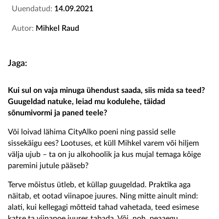
Uuendatud:
14.09.2021
Autor:
Mihkel Raud
Jaga:
Kui sul on vaja minuga ühendust saada, siis mida sa teed?
Guugeldad natuke, leiad mu kodulehe, täidad
sõnumivormi ja paned teele?
Või loivad lähima CityAlko poeni ning passid selle
sissekäigu ees? Lootuses, et küll Mihkel varem või hiljem
välja ujub – ta on ju alkohoolik ja kus mujal temaga kõige
paremini jutule pääseb?
Terve mõistus ütleb, et küllap guugeldad. Praktika aga
näitab, et ootad viinapoe juures. Ning mitte ainult mind:
alati, kui kellegagi mõtteid tahad vahetada, teed esimese
katse ta viinapoe juures tabada. Või, noh, peaaegu.