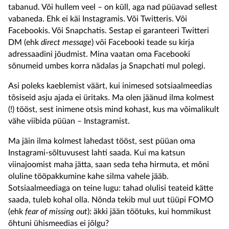
tabanud. Või hullem veel – on küll, aga nad püüavad sellest
vabaneda. Ehk ei käi Instagramis. Või Twitteris. Või
Facebookis. Või Snapchatis. Sestap ei garanteeri Twitteri
DM (ehk
direct message
) või Facebooki teade su kirja
adressaadini jõudmist. Mina vaatan oma Facebooki
sõnumeid umbes korra nädalas ja Snapchati mul polegi.
Asi poleks kaeblemist väärt, kui inimesed sotsiaalmeedias
tõsiseid asju ajada ei üritaks. Ma olen jäänud ilma kolmest
(!) tööst, sest inimene otsis mind kohast, kus ma võimalikult
vähe viibida püüan – Instagramist.
Ma jäin ilma kolmest lahedast tööst, sest püüan oma
Instagrami-sõltuvusest lahti saada. Kui ma katsun
viinajoomist maha jätta, saan seda teha hirmuta, et mõni
oluline tööpakkumine kahe silma vahele jääb.
Sotsiaalmeediaga on teine lugu: tahad olulisi teateid kätte
saada, tuleb kohal olla. Nõnda tekib mul uut tüüpi FOMO
(ehk
fear of missing out
): äkki jään töötuks, kui hommikust
õhtuni ühismeedias ei jõlgu?