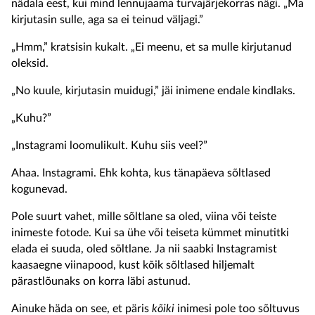
nädala eest, kui mind lennujaama turvajärjekorras nägi. „Ma
kirjutasin sulle, aga sa ei teinud väljagi.”
„Hmm,” kratsisin kukalt. „Ei meenu, et sa mulle kirjutanud
oleksid.
„No kuule, kirjutasin muidugi,” jäi inimene endale kindlaks.
„Kuhu?”
„Instagrami loomulikult. Kuhu siis veel?”
Ahaa. Instagrami. Ehk kohta, kus tänapäeva sõltlased
kogunevad.
Pole suurt vahet, mille sõltlane sa oled, viina või teiste
inimeste fotode. Kui sa ühe või teiseta kümmet minutitki
elada ei suuda, oled sõltlane. Ja nii saabki Instagramist
kaasaegne viinapood, kust kõik sõltlased hiljemalt
pärastlõunaks on korra läbi astunud.
Ainuke häda on see, et päris
kõiki
inimesi pole too sõltuvus